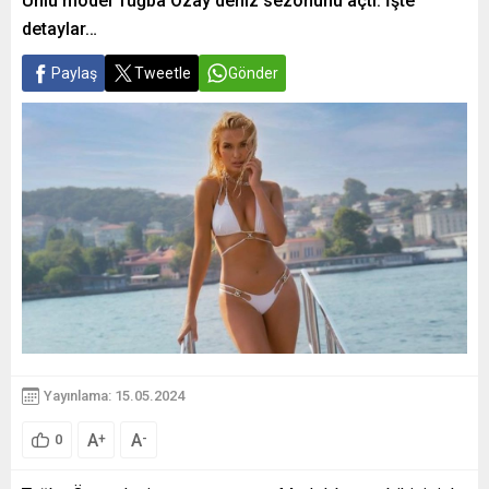
Ünlü model Tuğba Özay deniz sezonunu açtı. İşte
detaylar…
Paylaş
Tweetle
Gönder
Yayınlama: 15.05.2024
A
A
+
-
0