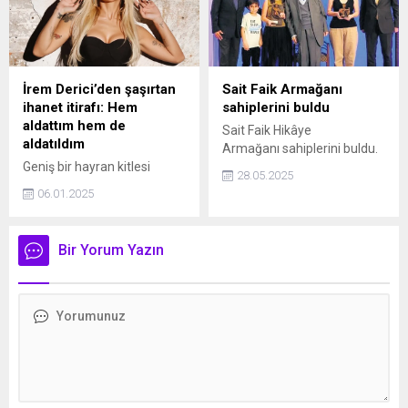
kutladı.
İrem Derici’den şaşırtan
Sait Faik Armağanı
ihanet itirafı: Hem
sahiplerini buldu
aldattım hem de
Sait Faik Hikâye
aldatıldım
Armağanı sahiplerini buldu.
Geniş bir hayran kitlesi
28.05.2025
bulunan ünlü şarkıcı İrem
06.01.2025
Derici "Hem aldattım hem
aldatıldım" diyerek
çapkınlığın kötü bir şey
Bir Yorum Yazın
olmadığını belirtti.