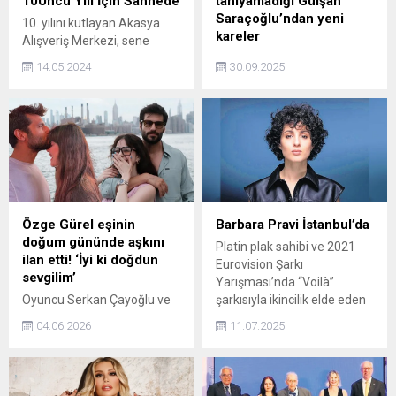
10Uncu Yılı İçin Sahnede
tanıyamadığı Gülşah
Saraçoğlu’ndan yeni
10. yılını kutlayan Akasya
kareler
Alışveriş Merkezi, sene
boyunca sürecek
Modacı Gülşah Saraçoğlu, 9
14.05.2024
30.09.2025
etkinliklere, Türk pop
saat süren ameliyatı sonrası
müziğin başarılı isimlerinin
adeta başka biri oldu. İşte
yer alacağı 10 günlük konser
son hali...
serisiyle başlıyor. Ev sahibi
sanatçı Bora Öztoprak, 16
Mayıs’ta başlayacak
konserlerde sahnesinde
Hande Subaşı, Gökhan
Türkmen, Eda Baba ve Grup
Özge Gürel eşinin
Barbara Pravi İstanbul’da
Gündoğarken gibi ünlü
doğum gününde aşkını
Platin plak sahibi ve 2021
sanatçıları ağırlayacak.
ilan etti! ‘İyi ki doğdun
Eurovision Şarkı
Ücretsiz gerçekleşecek 10.
sevgilim’
Yarışması’nda “Voilà”
yıl konserlerinin...
Oyuncu Serkan Çayoğlu ve
şarkısıyla ikincilik elde eden
meslektaşı eşi Özge Gürel'in
Barbara Pravi 19 Eylül
04.06.2026
11.07.2025
mutlu evliliği devam ediyor.
akşamı müzikseverlerle
Güzel oyuncu, eşinin doğum
Zorlu PSM’de buluşuyor.
gününü romantik bir
mesajla sosyal medyadan