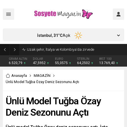
İstanbul,
31
°C
Açık
Uzak şehir, İtalya ve Kolombiya’da zirvede
GRAM ALTIN
DOLAR
EURO
STERLİN
BIST 100
6.520,79
47,5952
55,0575
64,2502
13.769,40
Anasayfa
MAGAZİN
Ünlü Model Tuğba Özay Deniz Sezonunu Açtı
Ünlü Model Tuğba Özay
Deniz Sezonunu Açtı