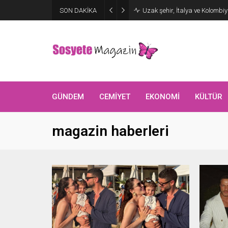
SON DAKİKA
Uzak şehir, İtalya ve Kolombi
GÜNDEM
CEMİYET
EKONOMİ
KÜLTÜR
magazin haberleri