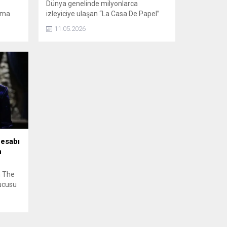
Dünya genelinde milyonlarca
ema
izleyiciye ulaşan “La Casa De Papel”
dizisiyle ilgili yeni gelişme hayranlarını
11.05.2026
hael
heyecanlandırdı. Dizinin geleceğine
i
dair yapılan son paylaşım, sosyal
nyasını
medyada büyük ilgi gördü.
hesabı
n
n The
nucusu
ram