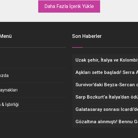
ylerini satarak hayata adeta
Daha Fazla İçerik Yükle
an başlamak zorunda kaldıkları
üreci anlattı.
 Menü
Son Haberler
ızda
aynakları
& İşbirliği