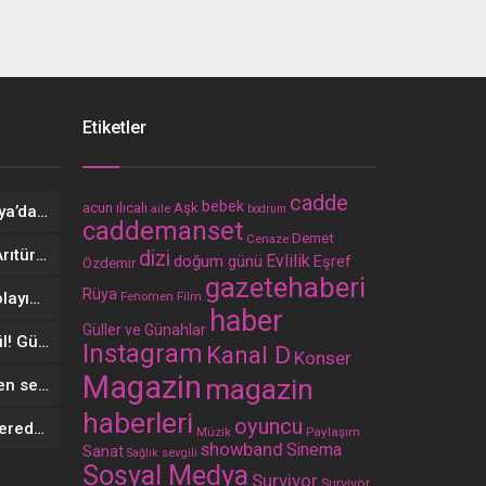
Etiketler
cadde
bebek
acun ılıcalı
Aşk
Uzak şehir, İtalya ve Kolombiya’da zirvede
aile
bodrum
caddemanset
Demet
Cenaze
Aşkları sette başladı! Serra Arıtürk’ten sevgilisi Aytaç Şaşmaz’a romantik kutlama
dizi
Evlilik
doğum günü
Eşref
Özdemir
gazetehaberi
Rüya
Survivor’daki Beyza-Sercan olayının perde arkası! İlk kez anlattı
Film
Fenomen
haber
Güller ve Günahlar
Sarp Bozkurt’a İtalya’dan ödül! Güzel haberi sahnede aldı: Allah’ım oldu
Instagram
Kanal D
Konser
Magazin
magazin
Galatasaray sonrası Icardi’den sert çıkış: Beni eleştirenler sadece aptallar
haberleri
oyuncu
Gözaltına alınmıştı! Bennu Gerede hakkında karar
Paylaşım
Müzik
showband
Sinema
Sanat
Sağlık
sevgili
Sosyal Medya
Survivor
Survivor