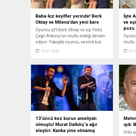
Baba-kız keyifler yerinde! Berk
İşte A
Oktay ve Milena’dan yeni kare
ve eş
pozu
Oyuncu çift Berk Oktay ve eşi Yıldız
Çağrı Atiksoy'un mutlu evliliği devam
Oyuncu
ediyor. Yakışıklı oyuncu, sevimli kızı
mutlu e
Milena ile eğlenceli karesini
yeni k
14.07.2026
07.0
Instagram'dan paylaştı.
İkilini
sayıda
13’üncü kez burun ameliyatı
Mehmet
olmuştu! Murat Dalkılıç’a ağır
ışık:
eleştiri: Kanka yine olmamış
Ünlü ş