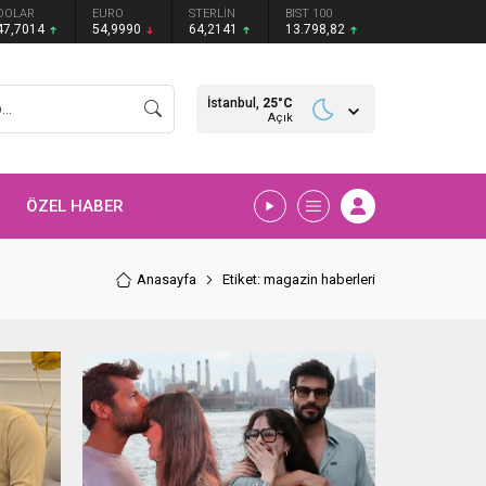
DOLAR
EURO
STERLİN
BIST 100
47,7014
54,9990
64,2141
13.798,82
İstanbul,
25
°C
Açık
ÖZEL HABER
Anasayfa
Etiket: magazin haberleri