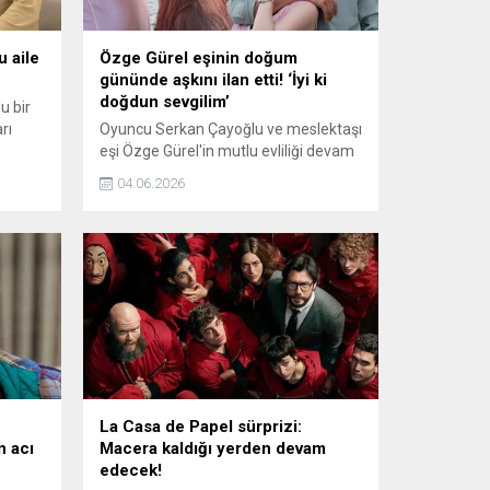
u aile
Özge Gürel eşinin doğum
gününde aşkını ilan etti! ‘İyi ki
doğdun sevgilim’
u bir
rı
Oyuncu Serkan Çayoğlu ve meslektaşı
eşi Özge Gürel'in mutlu evliliği devam
iyle
ediyor. Güzel oyuncu, eşinin doğum
04.06.2026
ne
gününü romantik bir mesajla sosyal
medyadan kutladı.
La Casa de Papel sürprizi:
n acı
Macera kaldığı yerden devam
edecek!