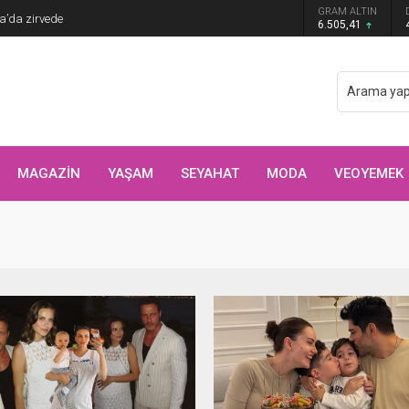
GRAM ALTIN
ya’da zirvede
6.505,41
MAGAZİN
YAŞAM
SEYAHAT
MODA
VEOYEMEK