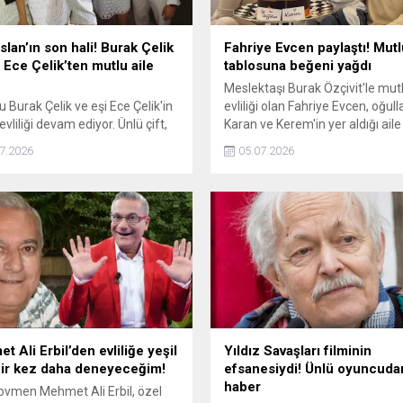
slan’ın son hali! Burak Çelik
Fahriye Evcen paylaştı! Mutl
i Ece Çelik’ten mutlu aile
tablosuna beğeni yağdı
Meslektaşı Burak Özçivit'le mutl
 Burak Çelik ve eşi Ece Çelik'in
evliliği olan Fahriye Evcen, oğulla
vliliği devam ediyor. Ünlü çift,
Karan ve Kerem'in yer aldığı aile
arelerini Instagram'dan paylaştı.
pozunu Instagram'dan takipçiler
7.2026
05.07.2026
n pozlarına takipçilerinden çok
paylaştı. Ünlü ismin yeni karesi
 yorum ve beğeni geldi.
beğeni yağdı.
 Ali Erbil’den evliliğe yeşil
Yıldız Savaşları filminin
 Bir kez daha deneyeceğim!
efsanesiydi! Ünlü oyuncuda
haber
ovmen Mehmet Ali Erbil, özel