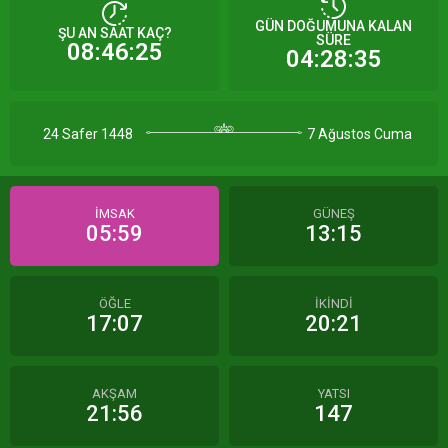
GÜN DOĞUMUNA KALAN
ŞU AN SAAT KAÇ?
SÜRE
08:46:25
04:28:35
24 Safer 1448
7 Ağustos Cuma
İMSAK
GÜNEŞ
05:59
13:15
ÖĞLE
İKİNDİ
17:07
20:21
AKŞAM
YATSI
21:56
147