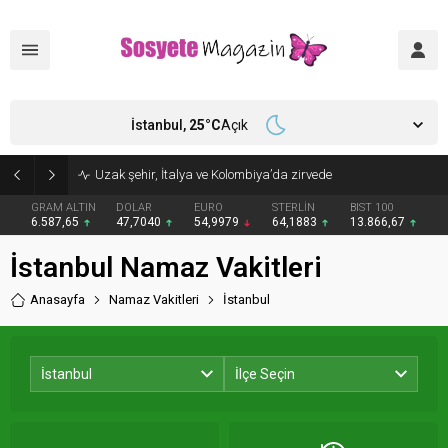
İstanbul,
25
°C
Açık
Uzak şehir, İtalya ve Kolombiya’da zirvede
GRAM ALTIN
DOLAR
EURO
STERLİN
BIST 100
6.587,65
47,7040
54,9979
64,1883
13.866,67
İstanbul Namaz Vakitleri
Anasayfa
Namaz Vakitleri
İstanbul
İstanbul
İlçe Seçin