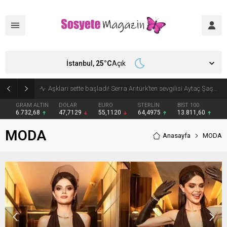
İstanbul,
25
°C
Açık
Aşkları sette başladı! Serra Arıtürk’ten sevgilisi Aytaç Şaşmaz’a romantik kutlama
GRAM ALTIN
DOLAR
EURO
STERLİN
BIST 100
6.732,68
47,7129
55,1120
64,4975
13.811,60
MODA
Anasayfa
MODA