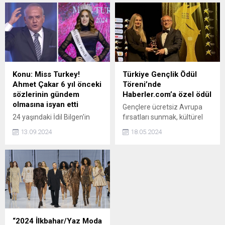
seferde kuru şampuanın
çalışanlarını etkileyecek
kullanımıyla alakalı
radikal bir karara imza attı.
alışılmadık bir öneri ile
Şirket, maliyetleri düşürüp
gündeme bomba gibi düştü.
yeniden kara geçmek
İşte yağlı saçlardan şikayetçi
amacıyla dünya genelinde
olan kişilerin hayatını
1.700 kişiyi işten
kolaylaştıracak o kuru
çıkaracağını açıkladı.
şampuan tüyosu!
Konu: Miss Turkey!
Türkiye Gençlik Ödül
Ahmet Çakar 6 yıl önceki
Töreni’nde
sözlerinin gündem
Haberler.com’a özel ödül
olmasına isyan etti
Gençlere ücretsiz Avrupa
24 yaşındaki İdil Bilgen'in
fırsatları sunmak, kültürel
Miss Turkey 2024
deneyim kazandırmak,
13.09.2024
18.05.2024
seçilmesinin ardından
ilham kaynağı olmak
Ahmet Çakar'ın yıllar önce
amacıyla başlayan ve 9 yıldır
başka bir güzel için söylediği
süren "Gençlik Otobüsü"
"Ben temsil etsem daha iyi
projesi kapsamında yapılan
be" sözleri yeniymiş gibi
ve 9.'su düzenlenen Türkiye
yayınlanmaya başladı. Yıllar
Gençlik Ödülleri, bu yıl 16
önceki sözlerinin yeniden
Mayıs 2024 Perşembe günü
gündeme gelmesine
MCD Gençlik Ajansı
sinirlenen Çakar, "Hepiniz
tarafından gerçekleştirildi.
“2024 İlkbahar/Yaz Moda