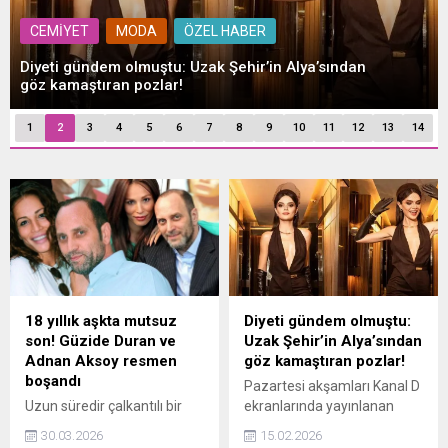
CEMİYET
MODA
ÖZEL HABER
Diyeti gündem olmuştu: Uzak Şehir’in Alya’sından
göz kamaştıran pozlar!
1
2
3
4
5
6
7
8
9
10
11
12
13
14
18 yıllık aşkta mutsuz
Diyeti gündem olmuştu:
son! Güzide Duran ve
Uzak Şehir’in Alya’sından
Adnan Aksoy resmen
göz kamaştıran pozlar!
boşandı
Pazartesi akşamları Kanal D
Uzun süredir çalkantılı bir
ekranlarında yayınlanan
süreçten geçen Güzide
reyting rekortmeni dizi Uzak
30.03.2026
15.02.2026
Duran ve Adnan Aksoy’un
Şehir'de 'Alya' karakterini