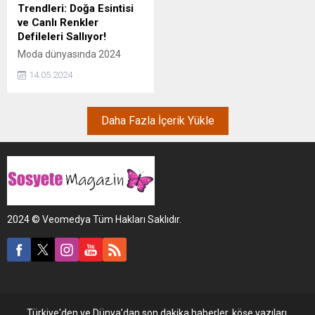
yalancısınız ve trolsünüz
Törende Haberler.com
Trendleri: Doğa Esintisi
ben bu ifadeleri bu kızımız
Sponsorlar Özel Ödülü'nü
ve Canlı Renkler
için kullanmadım" dedi.
aldı.
Defileleri Sallıyor!
Moda dünyasında 2024
İlkbahar/Yaz sezonu için
14.05.2024
belirlenen trendler, doğadan
ilham alan tasarımlar, canlı
renkler ve rahat kesimlerle
Daha Fazla İçerik Yükle
dolu. Yeni sezon, enerjik ve
yenilikçi tasarımlarıyla dikkat
çekiyor.
2024 © Veomedya Tüm Hakları Saklıdır.
Türkiye'den ve Dünya’dan son dakika haberler, köşe yazıları,