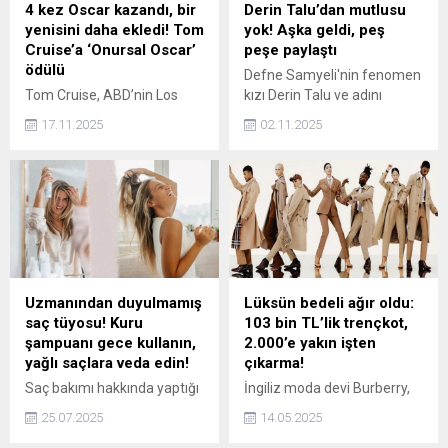
4 kez Oscar kazandı, bir
Derin Talu’dan mutlusu
yenisini daha ekledi! Tom
yok! Aşka geldi, peş
Cruise’a ‘Onursal Oscar’
peşe paylaştı
ödülü
Defne Samyeli'nin fenomen
Tom Cruise, ABD’nin Los
kızı Derin Talu ve adını
Angeles şehrinde
günler sonra açıkladığı
17.11.2025
02.11.2025
düzenlenen 16’ncı
sevgilisi Tanalp Tokgöz'ün
Governors Ödülleri'nde
aşkı doludizgin devam
Akademi Onur Ödülü'ne
ediyor. Talu, yeni karelerini
layık görüldü. Cruise,
Instagram'dan paylaştı.
törende yaptığı konuşmada,
sinemanın kendisini
dünyanın dört bir yanına
götürdüğünü söyldi.
Uzmanından duyulmamış
Lüksün bedeli ağır oldu:
saç tüyosu! Kuru
103 bin TL’lik trençkot,
şampuanı gece kullanın,
2.000’e yakın işten
yağlı saçlara veda edin!
çıkarma!
Saç bakımı hakkında yaptığı
İngiliz moda devi Burberry,
paylaşımlar ile adından sıkça
küresel ekonomik koşullar
25.07.2025
14.05.2025
söz ettiren Dr. Ree Adel, bu
ve azalan satışlar nedeniyle