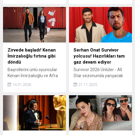
evliliği resmen bitti. 18 yıllık
canlandıran başarılı oyuncu
birlikteliğin sona erdiği
Sinem Ünsal, sosyal medya
avukat Feyza Altun
hesabında yayınladığı son
tarafından duyuruldu.
pozlarıyla beğeni
yağmuruna tutuldu.
Zirvede başladı! Kenan
Serhan Onat Survivor
İmirzalıoğlu fırtına gibi
yolcusu! Hazırlıkları tam
döndü
gaz devam ediyor
Başrollerini ünlü oyuncular
Survivor 2026 Ünlüler - All
Kenan İmirzalıoğlu ve Afra
Star sezonunda yarışacak
Saraçoğlu'nun paylaştığı
olan oyuncu Serhan Onat,
14.01.2026
21.11.2025
A.B.İ yayınlandığı ilk
hazırlıklarına devam ediyor.
bölümüyle reyting
Yarışmaya günler kala spor
tablosunun zirvesine
salonundan çıkmayan Onat,
yerleşti.
halka oyunu için atış yaptığı
anları paylaştı.