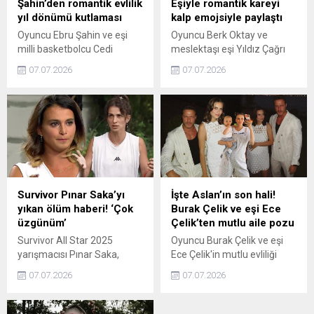
Şahin’den romantik evlilik
Eşiyle romantik kareyi
yıl dönümü kutlaması
kalp emojsiyle paylaştı
Oyuncu Ebru Şahin ve eşi
Oyuncu Berk Oktay ve
milli basketbolcu Cedi
meslektaşı eşi Yıldız Çağrı
Osman'ın mutlu beraberliği
Atiksoy'un mutlu evliliği
07.07.2026
07.07.2026
devam ediyor. Ünlü isim,
devam ediyor. Yakışıklı
evliliklerinin dördüncü yıl
oyuncu, birlikte oldukları
dönümünü düğün
romantik pozu beyaz kalp
gecesinden romantik
emojisiyle Instagram'dan
karelerle kutladı.
takipçileriyle paylaştı.
Survivor Pınar Saka’yı
İşte Aslan’ın son hali!
yıkan ölüm haberi! ‘Çok
Burak Çelik ve eşi Ece
üzgünüm’
Çelik’ten mutlu aile pozu
Survivor All Star 2025
Oyuncu Burak Çelik ve eşi
yarışmacısı Pınar Saka,
Ece Çelik'in mutlu evliliği
yarışma sonrası
devam ediyor. Ünlü çift, yeni
07.07.2026
07.07.2026
paylaşımlarıyla adından söz
karelerini Instagram'dan
ettirmeye devam ediyor.
paylaştı. İkilinin pozlarına
Aldığı vefat haberiyle
takipçilerinden çok sayıda