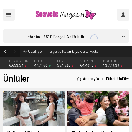
İstanbul,
25
°C
Parçalı Az Bulutlu
Uzak şehir, İtalya ve Kolombiya’da zirvede
GRAM ALTIN
DOLAR
EURO
STERLİN
BIST 100
6.653,54
47,7166
55,1520
64,4018
13.779,39
Ünlüler
Anasayfa
Etiket: Ünlüler