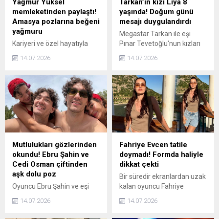
Yağmur Yüksel
Tarkan’ın kızı Liya 8
memleketinden paylaştı!
yaşında! Doğum günü
Amasya pozlarına beğeni
mesajı duygulandırdı
yağmuru
Megastar Tarkan ile eşi
Kariyeri ve özel hayatıyla
Pınar Tevetoğlu'nun kızları
magazin gündeminde
Liya 8. yaşına merhaba dedi.
14.07.2026
14.07.2026
adından sıkça söz ettiren
Ünlü sanatçı, kızının doğum
isimlerden oyuncu Yağmur
gününü Instagram'dan
Yüksel, memleketi
paylaştığı duygusal bir
Amasya'dan paylaştığı yeni
mesajla kutladı.
pozlarla takipçilerinden tam
not aldı.
Mutlulukları gözlerinden
Fahriye Evcen tatile
okundu! Ebru Şahin ve
doymadı! Formda haliyle
Cedi Osman çiftinden
dikkat çekti
aşk dolu poz
Bir süredir ekranlardan uzak
Oyuncu Ebru Şahin ve eşi
kalan oyuncu Fahriye
milli basketbolcu Cedi
Evcen'in meslektaşı Burak
14.07.2026
14.07.2026
Osman'ın mutlu evliliği
Özçivit'le mutlu evliliği
devam ediyor. Ünlü çift, yeni
devam ediyor. Tatile giden