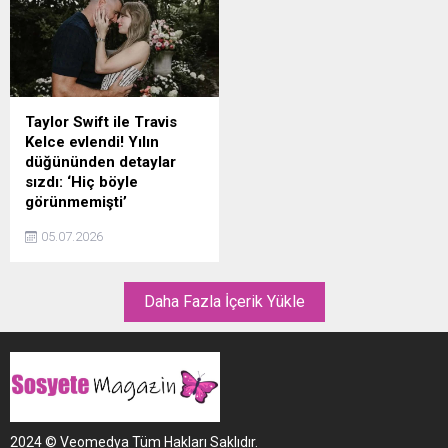
sarsılan Saka, üzüntüsünü
yorum ve beğeni geldi.
sosyal medyadan duyurdu.
Taylor Swift ile Travis
Kelce evlendi! Yılın
düğününden detaylar
sızdı: ‘Hiç böyle
görünmemişti’
Aylardır konuşulan aşk
05.07.2026
mutlu sonla taçlandı. Taylor
Swift ile Travis Kelce, New
York'taki Madison Square
Daha Fazla İçerik Yükle
Garden'da düzenlenen
görkemli törenle dünyaevine
girerken yılın düğünü ile ilgili
çarpıcı detaylar ortaya çıktı...
2024 © Veomedya Tüm Hakları Saklıdır.