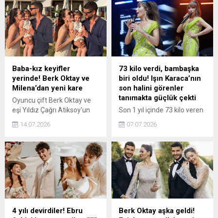
aşk dolu karelerini
güzel oyuncu, yeni karelerini
Instagram'dan takipçileriyle
Instagram'dan sevenlerinin
paylaştı.
beğenisine sundu.
Baba-kız keyifler
73 kilo verdi, bambaşka
yerinde! Berk Oktay ve
biri oldu! Işın Karaca’nın
Milena’dan yeni kare
son halini görenler
tanımakta güçlük çekti
Oyuncu çift Berk Oktay ve
eşi Yıldız Çağrı Atiksoy'un
Son 1 yıl içinde 73 kilo veren
mutlu evliliği devam ediyor.
şarkıcı Işın Karaca,
14.07.2026
07.07.2026
Yakışıklı oyuncu, sevimli kızı
değişimiyle adından söz
Milena ile eğlenceli karesini
ettirmeye devam ediyor.
Instagram'dan paylaştı.
Ünlü ismin son halini
görenler tanımakta güçlük
çekti. İşte, iğne ipliğe dönen
Işın Karaca'dan yeni kareler..
4 yılı devirdiler! Ebru
Berk Oktay aşka geldi!