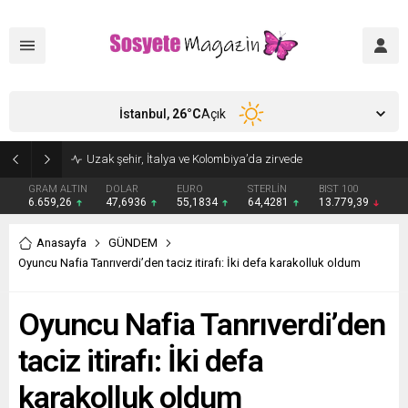
İstanbul,
26
°C
Açık
Uzak şehir, İtalya ve Kolombiya’da zirvede
GRAM ALTIN
DOLAR
EURO
STERLİN
BIST 100
6.659,26
47,6936
55,1834
64,4281
13.779,39
Anasayfa
GÜNDEM
Oyuncu Nafia Tanrıverdi’den taciz itirafı: İki defa karakolluk oldum
Oyuncu Nafia Tanrıverdi’den
taciz itirafı: İki defa
karakolluk oldum