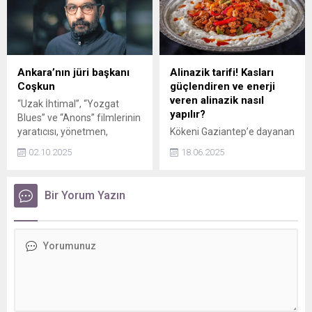
düelloları, yoksulluğu ve aşkı
uğruna verdiği mücadeleyi
konu alıyor.
Ankara’nın jüri başkanı
Alinazik tarifi! Kasları
Coşkun
güçlendiren ve enerji
veren alinazik nasıl
“Uzak İhtimal”, “Yozgat
yapılır?
Blues” ve “Anons” filmlerinin
yaratıcısı, yönetmen,
Kökeni Gaziantep’e dayanan
senarist ve yapımcı Mahmut
Alinazik, geleneksel Türk
02.10.2025
18.06.2025
Fazıl Coşkun, 36. Ankara
mutfağının zengin tatları
Film Festivali’nin Ulusal Uzun
arasında özel bir yere
Metraj Film Yarışması’nda
sahiptir. Aynı zamanda usta
Bir Yorum Yazın
jüri başkanlığını yürütecek.
şeflerin de menülerinden
eksik etmediği zamansız bir
klasik olarak öne çıkıyor.
Süzme yoğurt, közlenmiş
patlıcan ve baharatlı etin
enfes uyumuyla sofralarda
lezzet şölenine dönüşen
Alinazik tarifi...