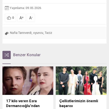
Yayınlama: 09.05.2026
A
A
+
-
0
Nafia Tanrıverdi
oyuncu
Taciz
,
,
Benzer Konular
17 kilo veren Esra
Çellistlerimizin önemli
Dermancıoğlu’ndan
başarısı