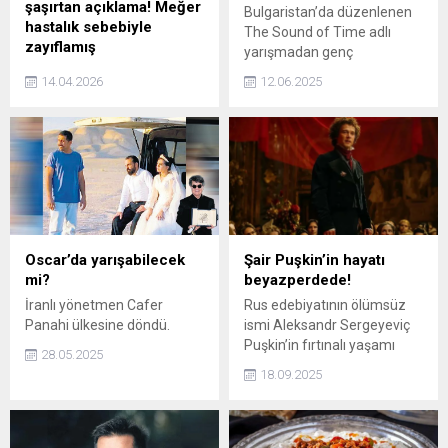
şaşırtan açıklama! Meğer
Bulgaristan’da düzenlenen
hastalık sebebiyle
The Sound of Time adlı
zayıflamış
yarışmadan genç
Oyuncu Esra
çellistlerimiz ödüllerde
14.04.2026
12.06.2025
Dermancıoğlu’nun kısa
döndü.
sürede verdiği 17 kilo
sonrası fit halleri
dikkatlerden kaçmamıştı.
Ünlü ismin, ortaya çıkan
zayıflama nedeni
sevenlerini üzdü.
Dermancıoğlu, bu sürecin
arkasındaki gerçeği açıkladı.
Oscar’da yarışabilecek
Şair Puşkin’in hayatı
mi?
beyazperdede!
İranlı yönetmen Cafer
Rus edebiyatının ölümsüz
Panahi ülkesine döndü.
ismi Aleksandr Sergeyeviç
Puşkin’in fırtınalı yaşamı
28.05.2025
sinemaya uyarlanıyor.
18.09.2025
Yönetmen koltuğunda Felix
Umarov’un oturduğu film,
ünlü şairin gençlik yıllarından
başlayarak, sürgünleri,