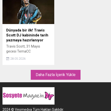
endişelendiren açıklama
öncesinden konser alanını
kısa sürede gündem oldu.
doldurdu.
Dünyada bir ilk! Travis
Scott DJ kabininde tarih
yazmaya hazırlanıyor
Travis Scott, 31 Mayıs
gecesi TemaCC
organizasyonuyla Rixos
28.05.2026
Tersane Grand Factory’de
gerçekleşecek “One Night
Only in the Club” etkinliğinde
Daha Fazla İçerik Yükle
İstanbul’u sallamaya
hazırlanırken geceye damga
vuracak sürpriz de netleşti.
2024 © Veomedya Tüm Hakları Saklıdır.