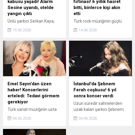
kabusu yaşadı! Alarm
fırtınası! 6 yıllık hasret
Sesine uyandı, otelde
bitti, binlerce kişi akın
yangın çıktı
etti
Ünlü şarkıcı Serkan Kaya,
Türk rock müziğinin güçlü
Berlin konserinin ardından
sesi Şebnem Ferah, 6 yılın
15.06.2026
14.06.2026
konakladığı otelde çıkan
ardından İzmir'de verdiği
yangın nedeniyle gece yarısı
konserde hayranlarına
büyük panik yaşadı. Serkan
unutulmaz bir gece yaşattı.
Kaya’nın menajeri Aytaç
Biletleri duyurulduğu andan
Sara konuyla ilgili konuştu.
itibaren dakikalar içinde
İşte yaşananlar ve
tükenen konserde, binlerce
detayları...
müziksever alanı doldurdu.
Emel Sayın’dan üzen
İstanbul’da Şebnem
haber! Konserlerini
Ferah coşkusu! 6 yıl
erteledi: Tedavi görmem
sonra konser verdi
gerekiyor
Uzun süredir sahnelerden
Türk sanat müziğinin usta
uzak kalan şarkıcı Şebnem
ismi, sağlık sorunları
Ferah, İstanbul KüçükÇiftlik
04.06.2026
04.06.2026
nedeniyle iki önemli
Park'ta verdiği konserle
konserini ileri bir tarihe
binlerce hayranını coşturdu.
aldığını açıkladı. Sevenleri
Ferah'ın hayranları saatler