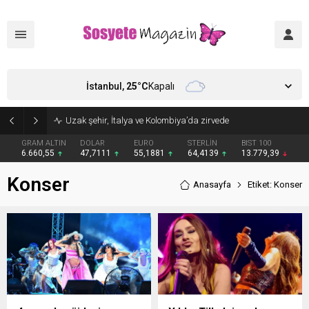
İstanbul,
25
°C
Kapalı
Uzak şehir, İtalya ve Kolombiya’da zirvede
GRAM ALTIN
DOLAR
EURO
STERLİN
BIST 100
6.660,55
47,7111
55,1881
64,4139
13.779,39
Konser
Anasayfa
Etiket: Konser