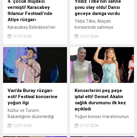
4. çocuk müjdesi
Yıldız Tilbe’nin sahne
vermişti! Karacabey
şovu olay oldu! Dansı
Ihlamur Festivali’nde
geceye damga vurdu
Atiye rüzgarı
Yıldız Tilbe, Alaçatı
Karacabey Belediyesi'nin
konserinde sahneye
geleneksel Ihlamur Festivali,
koyduğu kendine has dans
13.07.2026
12.07.2026
Yeniköy Mahallesi'nde
figürleriyle geceye damga
binlerce vatandaşı bir araya
vurdu. Ritme ayak uyduran
getirdi. Gün boyu süren
usta sanatçı, klasik şovların
atölye etkinliklerinin
dışına çıkarak sergilediği
ardından sahne alan karnı
hareketlerle hayranlarını
burnunda Atiye, konseriyle
coşturdu. Sosyal medyada
festival coşkusunu zirveye
hızla yayılan görüntüler kısa
taşıdı.
sürede gündem oldu.
Van’da Buray rüzgarı
Konserlerini peş peşe
esti! Festival konserine
iptal etti! Demet Akalın
yoğun ilgi
sağlık durumunu ilk kez
açıkladı
Kültür ve Turizm
Bakanlığının düzenlediği
Yoğun konser maratonunun
Van Kültür Yolu Festivali'nde
ardından sağlık sorunları
12.07.2026
07.07.2026
sahne alan Buray, sevilen
yaşayan Demet Akalın, yeni
şarkılarını alanı dolduran
sahne tekliflerini geri