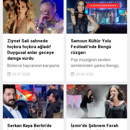
hayranlarıyla birlikte söyledi.
çevirdiğini belirterek
yaşadığı yorgunluğu ve
konser iptallerinin nedenini
açıkladı.
Ziynet Sali sahnede
Samsun Kültür Yolu
hıçkıra hıçkıra ağladı!
Festivali’nde Bengü
Duygusal anlar geceye
rüzgarı
damga vurdu
Pop müziğinin sevilen
Binlerce hayranının karşısına
isimlerinden şarkıcı Bengü,
çıkan Ziynet Sali, konser
Samsun'da verdiği konserde
05.07.2026
29.06.2026
sırasında hüngür hüngür
hayranlarını coşturdu.
ağladı. Seyirciler sanatçıya
alkışlarla moral verdi.
Serkan Kaya Berlin’de
İzmir’de Şebnem Ferah