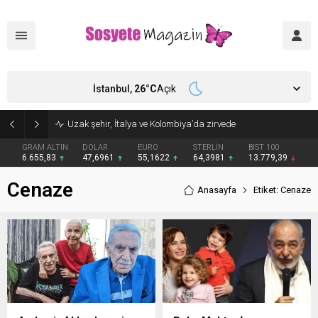
İstanbul,
26
°C
Açık
Uzak şehir, İtalya ve Kolombiya’da zirvede
GRAM ALTIN
DOLAR
EURO
STERLİN
BIST 100
6.655,83
47,6961
55,1622
64,3981
13.779,39
Cenaze
Anasayfa
Etiket: Cenaze