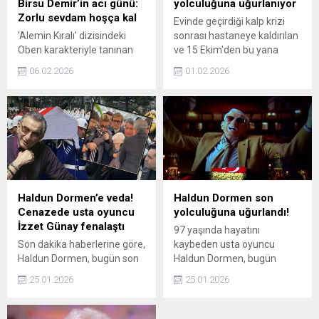
Birsu Demir’in acı günü:
yolculuğuna uğurlanıyor
yolculuğuna uğurlandı.
Zorlu sevdam hoşça kal
Evinde geçirdiği kalp krizi
'Alemin Kıralı' dizisindeki
sonrası hastaneye kaldırılan
Oben karakteriyle tanınan
ve 15 Ekim'den bu yana
oyuncu Birsu Demir, babası
yoğun bakımda tedavi
06.02.2026
01.02.2026
Aydoğan Demir hayatını
altında olan 59 yaşındaki
kaybetti. Babasına duygusal
sanatçı Fatih Ürek, 30 Ocak
bir veda yazan Demir, “Zorlu
günü hayatını kaybetmişti.
sevdam hoşça kal” notunu
Sevilen isim, bugün son
düştü.
yolculuğuna uğurlanıyor.
Haldun Dormen’e veda!
Haldun Dormen son
Cenazede usta oyuncu
yolculuğuna uğurlandı!
İzzet Günay fenalaştı
97 yaşında hayatını
Son dakika haberlerine göre,
kaybeden usta oyuncu
Haldun Dormen, bugün son
Haldun Dormen, bugün
yolculuğuna uğurlandı.
gerçekleşen cenaze
25.01.2026
25.01.2026
Cenaze törenine ünlüler
töreninin ardından son
akın etti. Haldun Dormen
yolculuğuna uğurlandı.
nereye defnedilecek?