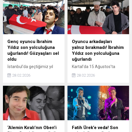
yaşanan tartışma gündeme
Toplusoy'un kızı ve Turgut
damga vurdu. Taksim
Toplusoy'un 10 yaşındaki
AKM’deki anma sırasında
yeğeni Selin Toplusoy
çıkan gerginlik dikkat çekti.
hayatını kaybetti. Küçük kız,
bugün ailesi ve sevenlerinin
gözyaşlarıyla son
yolculuğuna uğurlandı.
Genç oyuncu İbrahim
Oyuncu arkadaşları
Yıldız son yolculuğuna
yalnız bırakmadı! İbrahim
uğurlandı! Gözyaşları sel
Yıldız son yolculuğuna
oldu
uğurlandı
İstanbul'da geçtiğimiz yıl
Kartal’da 15 Ağustos’ta
Ağustos ayında şiddetli
şiddetli rüzgar nedeniyle
28.02.2026
28.02.2026
rüzgar nedeniyle devrilen
devrilen ağacın altında kalan
ağacın altında kalarak ağır
tiyatro ve dizi oyuncusu
yaralanan ve 6 aydır yoğun
İbrahim Yıldız (27), Kartal
bakımda yaşam mücadelesi
Soğanlık Safa Cami'nde
veren 27 yaşındaki oyuncu
kılınan cenaze namazının
İbrahim Yıldız hayatını
ardından son yolculuğuna
kaybetti. Genç oyuncu,
uğurlandı.
Kartal Soğanlık Safa
Camii'nde kılınan cenaze
‘Alemin Kıralı’nın Oben’i
Fatih Ürek’e veda! Son
namazının ardından son