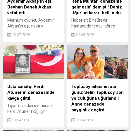
Aydemir Akbaş’ın eşi
Reha Muhtar ‘cenazeme
Beyhan Benek Akbaş
gelmesin’ demişti! Deniz
vefat etti
Uğur’un kararı belli oldu
Merhum oyuncu Aydemir
Haberler: Bir süredir
Akbaş'ın eşi, tiyatro
hastanede tedavi gören
oyuncusu Beyhan Benek
duayen televizyoncu Reha
13.07.2026
04.06.2026
Akbaş, hayatını kaybetti. İki
Muhtar, çoklu organ
kez boşanıp, üç kez evlenen
yetmezliği nedeniyle
çiftin yıllara yayılan fırtınalı
yaşamını yitirdi. Muhtar'ın
aşkı sanat dünyasının
vefatının ardından daha
hafızasına kazınmıştı.
önce yaptığı 'Sevenlerime
vasiyetimdir, Deniz Uğur
ölürsem cenazeme
gelmesin' sözleri gündem
oldu. Olayın ardından, Deniz
Usta sanatçı Ferdi
Toplusoy ailesinin acı
Uğur cephesinden açıklama
Atuner’in cenazesinde
günü: Selin Toplusoy son
geldi. Uğur, cenazeye katılıp
kavga çıktı!
yolculuğuna uğurlandı!
katılmayacağı hakkında
Anne cenazede
Tiyatro ve dizi oyuncusu
açıklama yaptı.
baygınlık geçirdi
Ferdi Atuner (82) için
Atatürk Kültür Merkezi'nde
Giyim sektörünün öne çıkan
23.04.2026
15.04.2026
(AKM) tören düzenlendi.
isimlerden merhum
Atuner’in cenaze töreninde
ortaklarından Süleyman