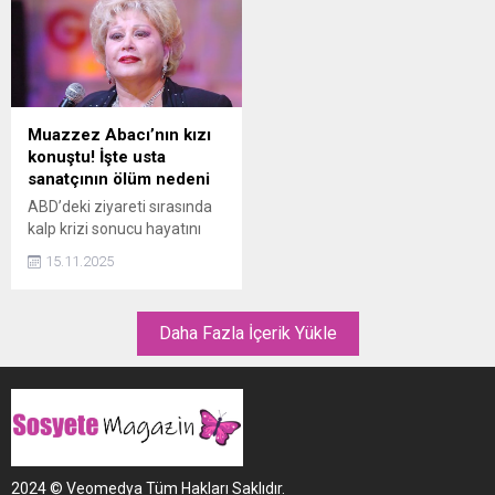
Haldun Dormen vasiyeti
neydi?
Muazzez Abacı’nın kızı
konuştu! İşte usta
sanatçının ölüm nedeni
ABD’deki ziyareti sırasında
kalp krizi sonucu hayatını
kaybeden Türk sanat
15.11.2025
müziğinin usta ismi
Muazzez Abacı’nın kızı Aslı
Saba Abacı, usta sanatçının
Daha Fazla İçerik Yükle
ölüm nedeniyle ilgili
Anjiyodan sonra birçok
kişide böyle komplikasyonlar
olabiliyormuş. Antibiyotik
tedavisine başlandı. Annem
de o antibiyotiğe ters
reaksiyon verdi ifadelerini
2024 © Veomedya Tüm Hakları Saklıdır.
kullandı. Annesinin yoğun