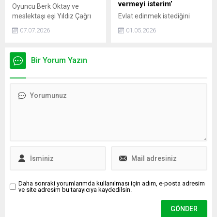
sinir krizi geçirdi.
vermeyi isterim’
Oyuncu Berk Oktay ve
meslektaşı eşi Yıldız Çağrı
Evlat edinmek istediğini
Atiksoy'un mutlu evliliği
söyleyen Burcu Esmersoy,
07.07.2026
01.05.2026
devam ediyor. Yakışıklı
eşi Nazım Akmandil’le bu
oyuncu, birlikte oldukları
konuyu hiç konuşmadıklarını
romantik pozu beyaz kalp
söyledi. Sunucu, “Sevgi
Bir Yorum Yazın
emojisiyle Instagram'dan
ihtiyacı olan bir çocuğa sevgi
takipçileriyle paylaştı.
vermeyi ben isterim” dedi.
Daha sonraki yorumlarımda kullanılması için adım, e-posta adresim
ve site adresim bu tarayıcıya kaydedilsin.