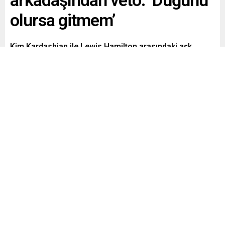
arkadaşından veto: ‘Düğünü
olursa gitmem’
Kim Kardashian ile Lewis Hamilton arasındaki aşk
magazin dünyasında bomba etkisi yaratmaya devam
ediyor. Her adımları anbean takip edilirken Kardashian’ın
yakın arkadaşından dikkat çeken bir açıklama geldi.
Paylaş
Tweetle
Gönder