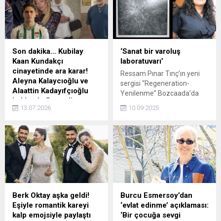
Seyircinin tepkisi ise uzun
süre alkış aldı.
Son dakika… Kubilay
‘Sanat bir varoluş
Kaan Kundakçı
laboratuvarı’
cinayetinde ara karar!
Ressam Pınar Tınç’ın yeni
Aleyna Kalaycıoğlu ve
sergisi “Regeneration-
Alaattin Kadayıfçıoğlu
Yenilenme” Bozcaada’da
hakkında flaş gelişme
kapılarını açtı. Ruh, zihin ve
13.07.2026
10.09.2025
Ümraniye'de öldürülen
beden üzerine düşünen
futbolcu Kubilay Kaan
sanatçı, “Yok oluşun
Kundakçı davasında 2.
karanlığından korkmayın,
duruşma tamamlandı.
çünkü orada yeni bir
Mahkeme, Aleyna
varoluşun tohumları gizli”
Kalaycıoğlu ve Alaattin
diyor.
Kadayıfçıoğlu'nun da
aralarında bulunduğu
sanıkların tutukluluk halinin
Berk Oktay aşka geldi!
Burcu Esmersoy’dan
devamına karar verdi. Karar
Eşiyle romantik kareyi
‘evlat edinme’ açıklaması:
sonrası Aleyna Kalaycıoğlu
kalp emojsiyle paylaştı
‘Bir çocuğa sevgi