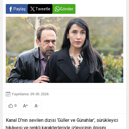
Paylaş
Tweetle
Gönder
Yayınlama: 09.05.2026
A
A
+
-
0
Kanal D’nin sevilen dizisi ‘Güller ve Günahlar’, sürükleyici
hikâyesi ve renkli karakterleriyle izleyicinin ilgisini