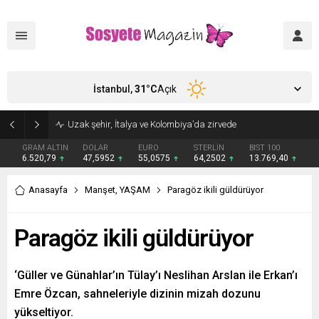
İstanbul,
31
°C
Açık
Aşkları sette başladı! Serra Arıtürk’ten sevgilisi Aytaç Şaşmaz’a romantik kutlama
GRAM ALTIN
DOLAR
EURO
STERLİN
BIST 100
6.520,79
47,5952
55,0575
64,2502
13.769,40
Anasayfa
Manşet
,
YAŞAM
Paragöz ikili güldürüyor
Paragöz ikili güldürüyor
‘Güller ve Günahlar’ın Tülay’ı Neslihan Arslan ile Erkan’ı
Emre Özcan, sahneleriyle dizinin mizah dozunu
yükseltiyor.