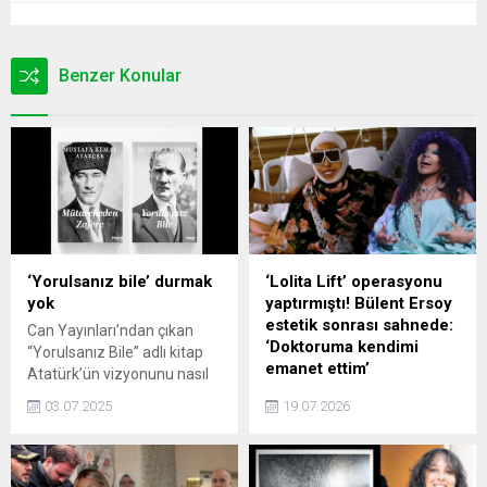
Benzer Konular
‘Yorulsanız bile’ durmak
‘Lolita Lift’ operasyonu
yok
yaptırmıştı! Bülent Ersoy
estetik sonrası sahnede:
Can Yayınları’ndan çıkan
‘Doktoruma kendimi
“Yorulsanız Bile” adlı kitap
emanet ettim’
Atatürk’ün vizyonunu nasıl
şekillendirdiğini ve gençlere
Lolita lift ve yüz germe
03.07.2025
19.07.2026
ne kadar güvendiğini
operasyonlarının ardından
gösteriyor.
ilk kez sevenleriyle buluşan
Bülent Ersoy, yeni imajını
sahneden sergiledi.