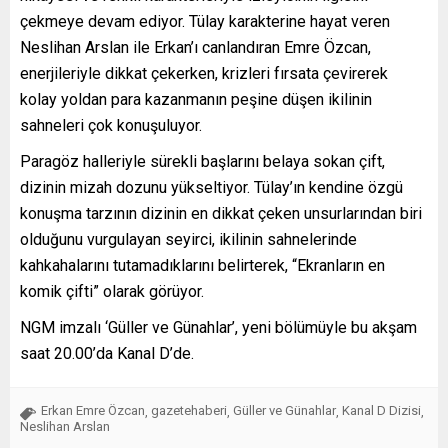
çekmeye devam ediyor. Tülay karakterine hayat veren
Neslihan Arslan ile Erkan’ı canlandıran Emre Özcan,
enerjileriyle dikkat çekerken, krizleri fırsata çevirerek
kolay yoldan para kazanmanın peşine düşen ikilinin
sahneleri çok konuşuluyor.
Paragöz halleriyle sürekli başlarını belaya sokan çift,
dizinin mizah dozunu yükseltiyor. Tülay’ın kendine özgü
konuşma tarzının dizinin en dikkat çeken unsurlarından biri
olduğunu vurgulayan seyirci, ikilinin sahnelerinde
kahkahalarını tutamadıklarını belirterek, “Ekranların en
komik çifti” olarak görüyor.
NGM imzalı ‘Güller ve Günahlar’, yeni bölümüyle bu akşam
saat 20.00’da Kanal D’de.
Erkan Emre Özcan
gazetehaberi
Güller ve Günahlar
Kanal D Dizisi
,
,
,
,
Neslihan Arslan