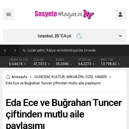
İstanbul,
25
°C
Açık
Aşkları sette başladı! Serra Arıtürk’ten sevgilisi Aytaç Şaşmaz’a romantik kutlama
GRAM ALTIN
DOLAR
EURO
STERLİN
BIST 100
6.544,76
47,7013
55,0086
64,2273
13.798,82
Anasayfa
GÜNDEM
,
KÜLTÜR
,
MAGAZİN
,
ÖZEL HABER
Eda Ece ve Buğrahan Tuncer çiftinden mutlu aile paylaşımı
Eda Ece ve Buğrahan Tuncer
çiftinden mutlu aile
paylaşımı