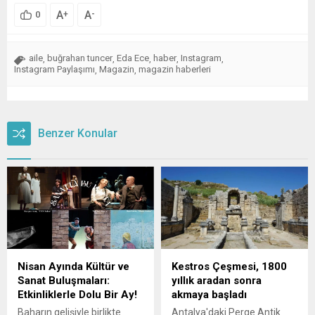
A
A
+
-
0
aile
buğrahan tuncer
Eda Ece
haber
Instagram
,
,
,
,
,
Instagram Paylaşımı
Magazin
magazin haberleri
,
,
Benzer Konular
Nisan Ayında Kültür ve
Kestros Çeşmesi, 1800
Sanat Buluşmaları:
yıllık aradan sonra
Etkinliklerle Dolu Bir Ay!
akmaya başladı
Baharın gelişiyle birlikte
Antalya'daki Perge Antik