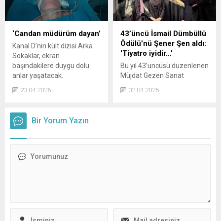
konusu olan Aybüke Pusat,
diziden resmen ayrıldı.
‘Candan müdürüm dayan’
43’üncü İsmail Dümbüllü
Ödülü’nü Şener Şen aldı:
Kanal D’nin kült dizisi Arka
‘Tiyatro iyidir…’
Sokaklar, ekran
başındakilere duygu dolu
Bu yıl 43’üncüsü düzenlenen
anlar yaşatacak.
Müjdat Gezen Sanat
Merkezi (MSM) İsmail
23.04.2026
02.04.2025
Dümbüllü Ödülü’ne tiyatro
sanatçısı Şener Şen değer
görüldü.
Bir Yorum Yazın