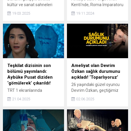
kültür ve sanat sahneleri
Kenti'nde, Roma İmparatoru
yeniden canlanıyor!
Hadrianus tarafından inşa
19.03.2025
19.11.2024
edildiği düşünülen Kestros
Çeşmesi, 1800 yıl aradan
sonra yeniden su akıtmaya
başladı. Kazı başkanları
tarafından yürütülen
çalışmalarda çeşmenin su
mühendisliği teknikleri ile
yapılan özel yapısı
vurgulandı.
Teşkilat dizisinin son
Ameliyat olan Devrim
bölümü yayımlandı:
Özkan sağlık durumunu
Aybüke Pusat diziden
açıkladı! ‘Toparlıyoruz’
‘gömülerek’ çıkarıldı!
26 yaşındaki güzel oyuncu
TRT 1 ekranlarında
Devrim Özkan, geçtiğimiz
yayınlanan ve geniş bir
günlerde ameliyat olmuştu.
21.04.2025
02.06.2025
izleyici kitlesine sahip olan
Instagram hesabından
Teşkilat dizisinde beklenen
paylaşım yapan Devrim
ayrılık sonunda gerçekleşti.
Özkan, sağlık durumunu
Bir süredir kadroda kalıp
açıkladı.
kalmayacağı tartışma