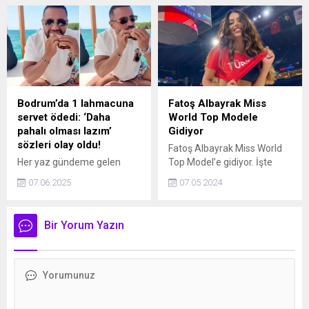
hediye ile adından söz
çekiyor.
ettirdi. Ünlü ismin, babasının
hayali olan otomobilin
değerinin 10 milyon lira
olduğu öğrenildi.
Bodrum’da 1 lahmacuna
Fatoş Albayrak Miss
servet ödedi: ‘Daha
World Top Modele
pahalı olması lazım’
Gidiyor
sözleri olay oldu!
Fatoş Albayrak Miss World
Her yaz gündeme gelen
Top Model’e gidiyor. İşte
haber bir kez daha ülke
detaylar...
07.06.2025
07.05.2024
gündemine oturdu.
Bodrum'da 1 lahmacuna
2500 lira ödeyen içerik
Bir Yorum Yazın
üreticisi o anları sosyal
medya hesabından paylaştı.
"Lahmacunun fiyatı en faz
10 bin lira olması lazım."
ifadelerini kullandı.