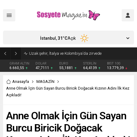
İstanbul,
31
°C
Açık
Uzak şehir, İtalya ve Kolombiya’da zirvede
GRAM ALTIN
DOLAR
EURO
STERLİN
BIST 100
6.660,55
47,7111
55,1881
64,4139
13.779,39
Anasayfa
MAGAZİN
Anne Olmak İçin Gün Sayan Burcu Biricik Doğacak Kızının Adını İlk Kez
Açıkladı!
Anne Olmak İçin Gün Sayan
Burcu Biricik Doğacak