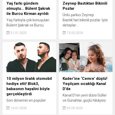
Yaş farkı gündem
Zeynep Bastıktan Bikinili
olmuştu… Bülent Şakrak
Pozlar
ile Burcu Kirman ayrıldı
Ünlü şarkıcı Zeynep
Yaş farkıyla çok konuşulan
Bastık'tan bikinili pozlar. İşte
Bülent Şakrak ve Burcu
detaylar...
Kirman'ın aşkı kısa sürdü.
31.01.2025
15.05.2024
İlişkilerini sosyal medyadan
duyuran çift, bir ay sonra
ayrılık kararı aldı.
10 milyon liralık otomobil
Kader’ine ‘Cemre’ düştü!
hediye etti! Blok3,
Yeşilçam sıcaklığı Kanal
babasının hayalini böyle
D’de
gerçekleştirdi
Kanal D’nin yeni dizisi Güller
Son dönemin en popüler
ve Günahlar, güçlü hikâyesi
isimlerinden biri olan rapçi
kadar karakterlerin kurduğu
14.01.2026
30.09.2025
Blok3, babasına aldığı
samimi bağlarla da dikkat