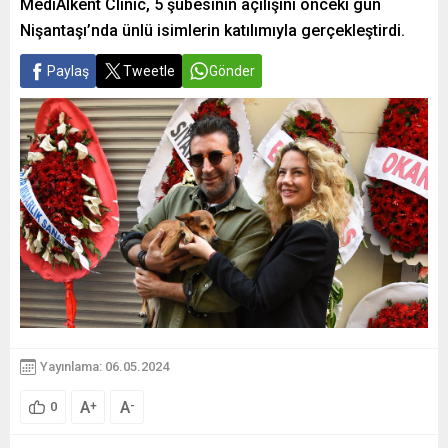
MediAlkent Clinic, 5 şubesinin açılışını önceki gün
Nişantaşı’nda ünlü isimlerin katılımıyla gerçekleştirdi.
Paylaş
Tweetle
Gönder
Yayınlama: 06.05.2024
A
A
+
-
0