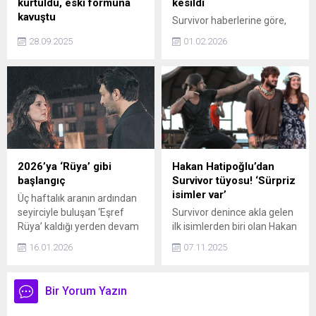
kurtuldu, eski formuna
kesildi
kavuştu
Survivor haberlerine göre,
Son Magazin Haberleri:
Barış Murat Yağcı ve Nefise
28.09.2025
01.02.2026
Dördüncü kez anne olan
Karatay, yaptıkları kural ihlali
Wilma Elles, 8 gün sonra
sonrası ceza aldı. Ne cezası
hamilelik kilolarından
aldılar?
kurtuldu. İşte son hali...
2026’ya ‘Rüya’ gibi
Hakan Hatipoğlu’dan
başlangıç
Survivor tüyosu! ‘Sürpriz
isimler var’
Üç haftalık aranın ardından
seyirciyle buluşan ‘Eşref
Survivor denince akla gelen
Rüya’ kaldığı yerden devam
ilk isimlerden biri olan Hakan
ederek, 2026’yı da zirvede
Hatipoğlu, eşi Gizem
16.01.2026
07.11.2025
karşıladı
Hatipoğlu ile birlikte bir
etkinlikte görüntülendi.
Neşeli tavırlarıyla dikkat
Bir Yorum Yazın
çeken çift, basın
mensuplarının sorularını