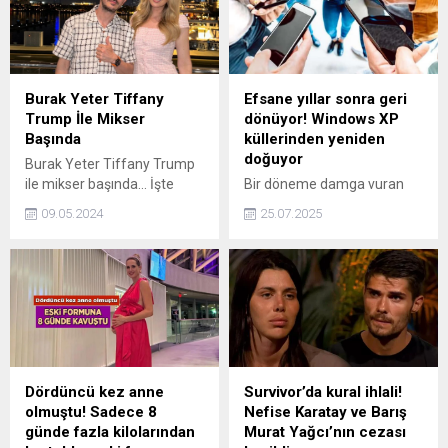
Burak Yeter Tiffany
Efsane yıllar sonra geri
Trump İle Mikser
dönüyor! Windows XP
Başında
küllerinden yeniden
doğuyor
Burak Yeter Tiffany Trump
ile mikser başında... İşte
Bir döneme damga vuran
detaylar...
efsane işletim sistemi
09.05.2024
25.07.2025
Windows XP, nostalji
sevenler için yeniden hayat
buldu. Üstelik bu deneyimi
yaşamak için herhangi bir
indirme ya da kurulum
yapmanıza gerek yok!
Dördüncü kez anne
Survivor’da kural ihlali!
olmuştu! Sadece 8
Nefise Karatay ve Barış
günde fazla kilolarından
Murat Yağcı’nın cezası