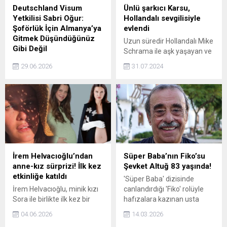
Deutschland Visum
Ünlü şarkıcı Karsu,
Yetkilisi Sabri Oğur:
Hollandalı sevgilisiyle
Şoförlük İçin Almanya’ya
evlendi
Gitmek Düşündüğünüz
Uzun süredir Hollandalı Mike
Gibi Değil
Schrama ile aşk yaşayan ve
Almanya’da Şoför İhtiyacı
10 gün önce geleneklere
29.06.2026
31.07.2024
Artıyor: Uzmanlardan
uygun şekilde kına gecesi
Yanıltıcı İlan Uyarısı
yapan başarılı şarkıcı Karsu,
Avrupa’da büyüyen lojistik
evlendi. Evinde davul ve
sektörüyle birlikte
zurna eşliğinde çıkan Karsu,
Almanya’da tır ve kamyon
eşiyle karşılıklı halay
şoförlerine olan ihtiyaç
çekmeyi de ihmal etmedi.
giderek artıyor. Türkiye’den
Almanya’ya çalışmaya
gitmek isteyen sürücülerin
İrem Helvacıoğlu’ndan
Süper Baba’nın Fiko’su
sayısında da son dönemde
anne-kız sürprizi! İlk kez
Şevket Altuğ 83 yaşında!
dikkat çekici bir yükseliş
etkinliğe katıldı
'Süper Baba' dizisinde
yaşanıyor. Bu durum, sosyal
İrem Helvacıoğlu, minik kızı
canlandırdığı 'Fiko' rolüyle
medyada yayılan “Almanya
Sora ile birlikte ilk kez bir
hafızalara kazınan usta
şoför arıyor”, “tır şoförü
etkinliğe katıldı. Anne-kızın
oyuncu Şevket Altuğ 83.
alımı başladı” ve...
04.06.2026
14.03.2026
etkinlikteki samimi ve sıcak
yaşına merhaba dedi. Usta