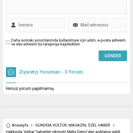
Kilisesi'nin tarihi, önemi ve
Hacı Ahmet Ünlü gibi
araştırmacıların bu
konudaki...
Daha sonraki yorumlarımda kullanılması için adım, e-posta adresim
ve site adresim bu tarayıcıya kaydedilsin.
Ziyaretçi Yorumları - 0 Yorum
Henüz yorum yapılmamış.
Anasayfa
GÜNDEM
,
KÜLTÜR
,
MAGAZİN
,
ÖZEL HABER
Hakkında ‘intihar’ haberleri çıkmıştı! Melis Deniz’den açıklama geldi