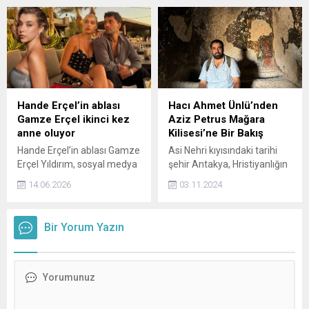
anları sosyal medyada da
sanatçının doğum günü
büyük ilgi gördü.
pozuna sevenlerinden
yorum yağdı.
Hande Erçel’in ablası
Hacı Ahmet Ünlü’nden
Gamze Erçel ikinci kez
Aziz Petrus Mağara
anne oluyor
Kilisesi’ne Bir Bakış
Hande Erçel’in ablası Gamze
Asi Nehri kıyısındaki tarihi
Erçel Yıldırım, sosyal medya
şehir Antakya, Hristiyanlığın
hesabından yaptığı
ilk filizlendiği ve geliştiği
14.06.2026
03.11.2024
paylaşımla takipçilerini
önemli bir merkezdir.
sevindiren haberi duyurdu!
Özellikle Aziz Petrus
İkinci kez anne olmaya
Mağara Kilisesi,
Bir Yorum Yazın
hazırlanan Gamze Erçel
Hristiyanlığın ilk cemaatinin
Yıldırım Yıldırım, müjdeli
toplandığı ve inancın ilk kez
haberi bakın nasıl verdi...
"Hristiyanlık" olarak
adlandırıldığı yer olarak
kabul edilir. Bu makalede,
Aziz Petrus Mağara