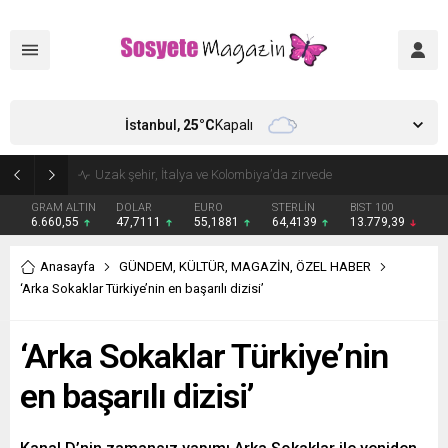
İstanbul,
25
°C
Kapalı
Aşkları sette başladı! Serra Arıtürk’ten sevgilisi Aytaç Şaşmaz’a romantik kutlama
GRAM ALTIN
DOLAR
EURO
STERLİN
BIST 100
6.660,55
47,7111
55,1881
64,4139
13.779,39
Anasayfa
GÜNDEM
,
KÜLTÜR
,
MAGAZİN
,
ÖZEL HABER
‘Arka Sokaklar Türkiye’nin en başarılı dizisi’
‘Arka Sokaklar Türkiye’nin
en başarılı dizisi’