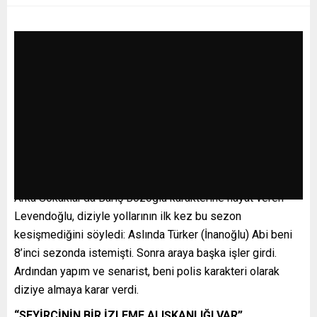
Arka Sokaklar’da Barış Bozoğlu karakterine hayat veren
Levendoğlu, diziyle yollarının ilk kez bu sezon
kesişmediğini söyledi: Aslında Türker (İnanoğlu) Abi beni
8’inci sezonda istemişti. Sonra araya başka işler girdi.
Ardından yapım ve senarist, beni polis karakteri olarak
diziye almaya karar verdi.
“SEYİRCİNİN BİR İZLEME ALIŞKANLIĞI VAR”