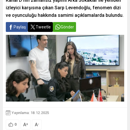
Kanal D’nin zamansız yapımı Arka Sokaklar ile yeniden
izleyici karşısına çıkan Sarp Levendoğlu, fenomen dizi
ve oyunculuğu hakkında samimi açıklamalarda bulundu.
Paylaş
Tweetle
Gönder
Yayınlama: 18.12.2025
A
A
+
-
0