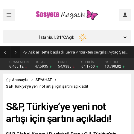
İstanbul,
31
°C
Açık
Aşkları sette başladı! Serra Arıtürk’ten sevgilisi Aytaç Şaşmaz’a romantik kutlama
GRAM ALTIN
DOLAR
EURO
STERLİN
BIST 100
6.465,12
47,5935
54,9385
64,1760
13.798,82
Anasayfa
SEYAHAT
S&P, Türkiye’ye yeni not artışı için şartını açıkladı!
S&P, Türkiye’ye yeni not
artışı için şartını açıkladı!