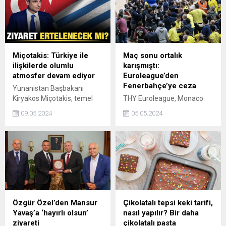
araştırmalara göre limonun
insan sağlığına pek çok
olumlu etkisi bulunuyor.
Üstelik bu etkileri
görebilmek için limonu
sadece kesmeniz yeterli.
Miçotakis: Türkiye ile
Maç sonu ortalık
Nasıl mı? İşte, uyurken
ilişkilerde olumlu
karışmıştı:
başucuna limon koymanın
atmosfer devam ediyor
Euroleague’den
faydaları!
Fenerbahçe’ye ceza
Yunanistan Başbakanı
Kiryakos Miçotakis, temel
THY Euroleague, Monaco
görüşlerinden
maçından sonra yaşanan
09.05.2024
05.05.2024
vazgeçmemelerine rağmen
saha olayları nedeniyle
Türkiye ve Yunanistan
Fenerbahçe Bekoya ceza
arasındaki ikili ilişkilerde
verdi.
olumlu atmosferin devam
ettiğini söyledi.
Özgür Özel’den Mansur
Çikolatalı tepsi keki tarifi,
Yavaş’a ‘hayırlı olsun’
nasıl yapılır? Bir daha
ziyareti
çikolatalı pasta