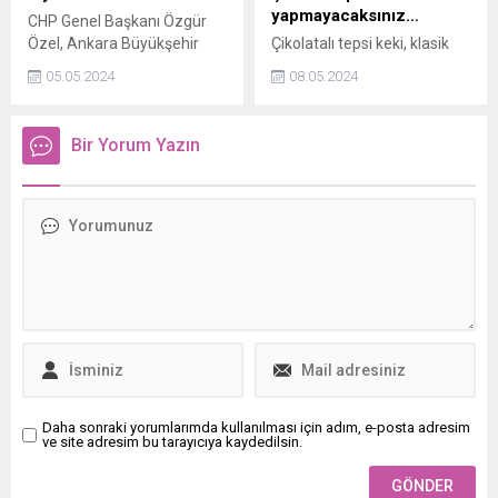
yapmayacaksınız…
CHP Genel Başkanı Özgür
Özel, Ankara Büyükşehir
Çikolatalı tepsi keki, klasik
Belediye Başkanı Mansur
kakaolu kekin üzerine
05.05.2024
08.05.2024
Yavaşı Ankara Büyükşehir
çikolatalı krema
Belediyesi’nde ziyaret etti.
sürülmesiyle yapılan
oldukça lezzetli ve doyurucu
Bir Yorum Yazın
bir kek tarifidir.
Daha sonraki yorumlarımda kullanılması için adım, e-posta adresim
ve site adresim bu tarayıcıya kaydedilsin.