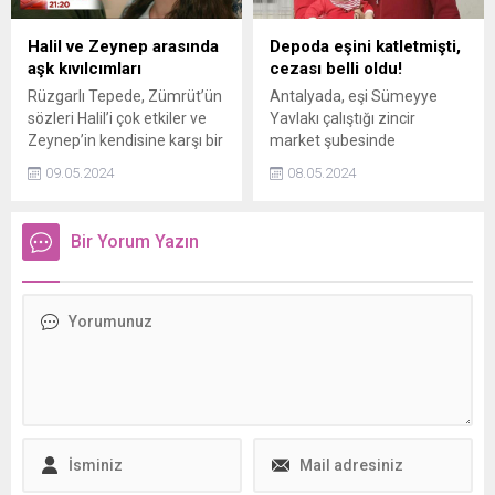
Halil ve Zeynep arasında
Depoda eşini katletmişti,
aşk kıvılcımları
cezası belli oldu!
Rüzgarlı Tepede, Zümrüt’ün
Antalyada, eşi Sümeyye
sözleri Halil’i çok etkiler ve
Yavlakı çalıştığı zincir
Zeynep’in kendisine karşı bir
market şubesinde
şeyler hissettiğinden
bıçaklayarak öldüren
09.05.2024
08.05.2024
şüphelenmesini sağlar. Halil
Mehmet Yavlak, karar
Zeynep’in duygularından
duruşmasında hakim
emin olacak mı?
karşısına çıktı. İşte eşini,
Bir Yorum Yazın
kaçtığı deponun kapısını kırıp
katleden Yavlaka verilen
ceza.