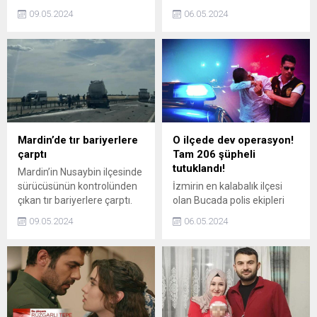
silah ticareti yapan 3 kişi
Belediyesince Havacılık,
09.05.2024
06.05.2024
yakalandı. Operasyonda 10
Uzay ve Teknoloji Festivali
adet ruhsatsız tabanca, 34
TEKNOFESTe katılacak
namlu, 22 kabza, 8 sürgü ve
takımlara 2,5 milyon liralık
6 adette tetik tertibatı ele
malzeme desteğinde
geçirildi.
bulunulacak.
Mardin’de tır bariyerlere
O ilçede dev operasyon!
çarptı
Tam 206 şüpheli
tutuklandı!
Mardin’in Nusaybin ilçesinde
sürücüsünün kontrolünden
İzmirin en kalabalık ilçesi
çıkan tır bariyerlere çarptı.
olan Bucada polis ekipleri
tarafından gerçekleştirilen
09.05.2024
06.05.2024
huzur uygulamalarında, 400
aranan şahıs yakalanırken
çeşitli suçlardan adliyeye
sevk edilen 206 şüpheli
tutuklandı.