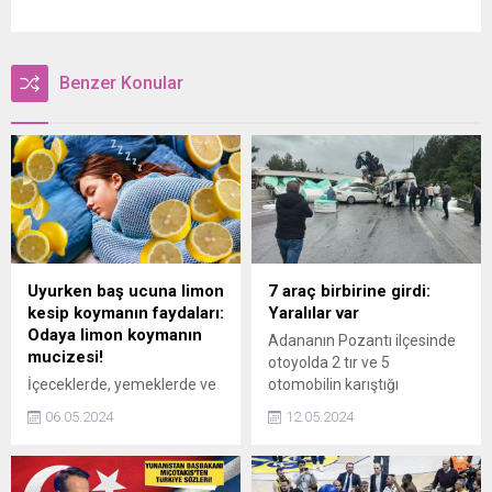
Benzer Konular
Uyurken baş ucuna limon
7 araç birbirine girdi:
kesip koymanın faydaları:
Yaralılar var
Odaya limon koymanın
Adananın Pozantı ilçesinde
mucizesi!
otoyolda 2 tır ve 5
İçeceklerde, yemeklerde ve
otomobilin karıştığı
salatalarda oldukça sık
zincirleme trafik kazasında
06.05.2024
12.05.2024
kullanılan limonun tercih
2si ağır 6 kişi yaralandı.
edildiği tek alan mutfakla
sınırlı kalmıyor. Yapılan