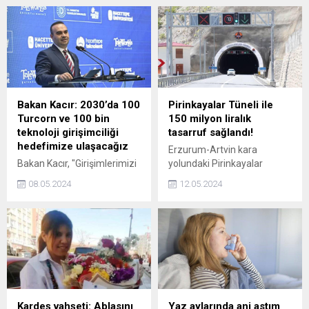
ölçekteki mega yatırım
merkezilerinden biri haline
getireceğiz." dedi.
Bakan Kacır: 2030’da 100
Pirinkayalar Tüneli ile
Turcorn ve 100 bin
150 milyon liralık
teknoloji girişimciliği
tasarruf sağlandı!
hedefimize ulaşacağız
Erzurum-Artvin kara
Bakan Kacır, "Girişimlerimizi
yolundaki Pirinkayalar
finansman kaynaklarıyla,
Geçidinde yapılan tünel
08.05.2024
12.05.2024
nitelikli altyapı ve
sayesinde 2,5 yılda
programlarla buluşturarak
zamandan ve yakıttan
2030da 100 Turcorn ve 100
yaklaşık 150 milyon lira
bin teknoloji girişimciliği
tasarruf sağlandı.
hedefimize ulaşacağız"
dedi.
Kardeş vahşeti: Ablasını
Yaz aylarında ani astım