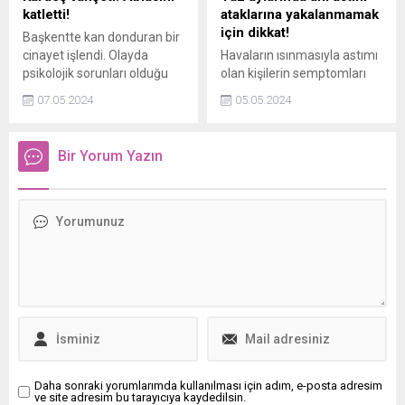
katletti!
ataklarına yakalanmamak
için dikkat!
Başkentte kan donduran bir
cinayet işlendi. Olayda
Havaların ısınmasıyla astımı
psikolojik sorunları olduğu
olan kişilerin semptomları
iddia edilen 15 yaşındaki bir
artış gösterebiliyor. Astım
07.05.2024
05.05.2024
çocuk, 16 yaşındaki ablası
semptomlarını yönetmek ve
Büşra Sıla İ.yi bıçakla
ataklardan korunmak için
öldürdü
uzman isim tavsiyelerde
Bir Yorum Yazın
bulundu.
Daha sonraki yorumlarımda kullanılması için adım, e-posta adresim
ve site adresim bu tarayıcıya kaydedilsin.