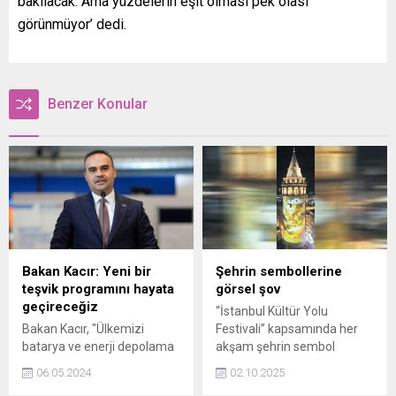
bakılacak. Ama yüzdelerin eşit olması pek olası
görünmüyor’ dedi.
Benzer Konular
Bakan Kacır: Yeni bir
Şehrin sembollerine
teşvik programını hayata
görsel şov
geçireceğiz
“İstanbul Kültür Yolu
Bakan Kacır, "Ülkemizi
Festivali” kapsamında her
batarya ve enerji depolama
akşam şehrin sembol
teknolojileri gibi yenilikçi
yapıları mapping gösterileri
06.05.2024
02.10.2025
teknoloji alanlarında küresel
sanatseverlerle buluşuyor.