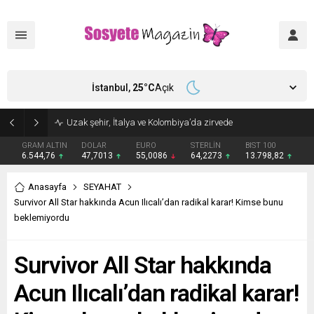
İstanbul,
25
°C
Açık
Uzak şehir, İtalya ve Kolombiya’da zirvede
GRAM ALTIN
DOLAR
EURO
STERLİN
BIST 100
6.544,76
47,7013
55,0086
64,2273
13.798,82
Anasayfa
SEYAHAT
Survivor All Star hakkında Acun Ilıcalı’dan radikal karar! Kimse bunu
beklemiyordu
Survivor All Star hakkında
Acun Ilıcalı’dan radikal karar!