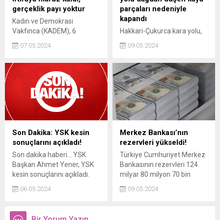
gerçeklik payı yoktur
parçaları nedeniyle
kapandı
Kadın ve Demokrasi
Vakfınca (KADEM), 6
Hakkari-Çukurca kara yolu,
yaşında evlendirilen kız
dağdan düşen kaya
07.05.2024
09.05.2024
çocuğu davasında
parçaları nedeniyle kapandı.
mağdurun avukatlığını
yürüten KADEM Yönetim
Kurulu Başkan Yardımcısı
Avukat Canan Sarının
iftiraya uğradığını belirten
bir açıklama yaptı.
Son Dakika: YSK kesin
Merkez Bankası’nın
sonuçlarını açıkladı!
rezervleri yükseldi!
Son dakika haberi... YSK
Türkiye Cumhuriyet Merkez
Başkan Ahmet Yener, YSK
Bankasının rezervleri 124
kesin sonuçlarını açıkladı.
milyar 80 milyon 70 bin
Yener, "31 Mart 2024 günü
dolardan 126 milyar 855
06.05.2024
09.05.2024
yapılan seçimlerin 207 bin
milyon dolara yükseldi.
sandıkta 61 milyon kayıtlı
seçmenle seçimlere gidildi."
Bir Yorum Yazın