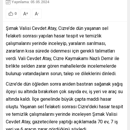
Yayınlama: 05.05.2024
A
A
+
-
0
Şırnak Valisi Cevdet Atay, Cizre’de dün yaşanan sel
felaketi sonrası yapılan hasar tespit ve temizlik
çalışmalarını yerinde inceleyip, yaraların sarılması,
zararların kısa sürede ödenmesi için gerekli talimatları
verdi. Vali Cevdet Atay, Cizre Kaymakamı Nazlı Demir ile
birlikte selden zarar gören mahallelerde incelemelerde
bulunup vatandaşların sorun, talep ve dileklerini dinledi.
Cizre’de dün öğleden sonra aniden bastıran sağanak yağış
ilçeyi su altında bırakırken çok sayıda ev, iş yeri ve araç su
altında kaldı. İlçe genelinde büyük çapta maddi hasar
oluştu. Yaşanan sel felaketi sonrası Cizre’deki hasar tespit
ve temizlik çalışmalarını yerinde inceleyen Şırnak Valisi
Cevdet Atay, gazetecilere yaptığı açıklamada 70 ev, 7 iş
yeri ve 6 aracın zarar gördüğünü söyledi.