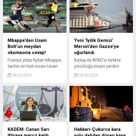
Mbappe’den Usain
Yeni ‘İyilik Gemisi’
Bolt’un meydan
Mersin’den Gazze’ye
okumasına cevap!
uğurlandı
Fransız yıldız Kylian Mbappe,
Kızılay ile AFAD’ın birlikte
tarihin en hızlı insanı Usain
yürüttüğü insani yardım
Bolt ile 100 metre yarışmayı
operasyonu kapsamında,
06.05.2024
08.05.2024
kabul etti.
toplam 5 bin 66 tonluk insani
yardım malzemesi taşıyan
yeni İyilik Gemisi, Mersin
Limanından bugün Gazzeye
uğurlandı.
KADEM: Canan Sarı
Hakkari-Çukurca kara
iftiraya maruz kaldı,
yolu dağdan düşen kaya