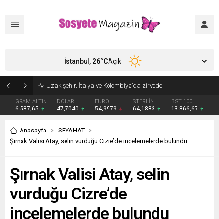
İstanbul,
26
°C
Açık
Uzak şehir, İtalya ve Kolombiya’da zirvede
GRAM ALTIN
DOLAR
EURO
STERLİN
BIST 100
6.587,65
47,7040
54,9979
64,1883
13.866,67
Anasayfa
SEYAHAT
Şırnak Valisi Atay, selin vurduğu Cizre’de incelemelerde bulundu
Şırnak Valisi Atay, selin
vurduğu Cizre’de
incelemelerde bulundu