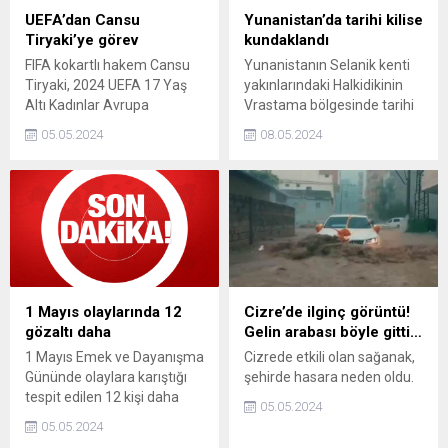
UEFA’dan Cansu
Yunanistan’da tarihi kilise
Tiryaki’ye görev
kundaklandı
FIFA kokartlı hakem Cansu
Yunanistanın Selanik kenti
Tiryaki, 2024 UEFA 17 Yaş
yakınlarındaki Halkidikinin
Altı Kadınlar Avrupa
Vrastama bölgesinde tarihi
Şampiyonasına davet edildi.
bir kilisenin kundaklandığı ve
05.05.2024
08.05.2024
kullanılamaz hale geldiği
bildirildi.
1 Mayıs olaylarında 12
Cizre’de ilginç görüntü!
gözaltı daha
Gelin arabası böyle gitti…
1 Mayıs Emek ve Dayanışma
Cizrede etkili olan sağanak,
Gününde olaylara karıştığı
şehirde hasara neden oldu.
tespit edilen 12 kişi daha
05.05.2024
gözaltına alındı.
05.05.2024