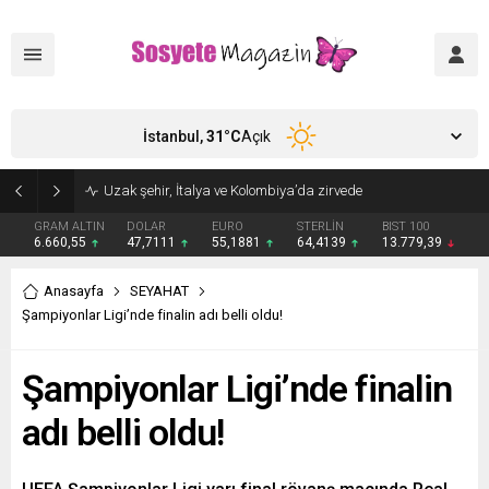
İstanbul,
31
°C
Açık
Aşkları sette başladı! Serra Arıtürk’ten sevgilisi Aytaç Şaşmaz’a romantik kutlama
GRAM ALTIN
DOLAR
EURO
STERLİN
BIST 100
6.660,55
47,7111
55,1881
64,4139
13.779,39
Anasayfa
SEYAHAT
Şampiyonlar Ligi’nde finalin adı belli oldu!
Şampiyonlar Ligi’nde finalin
adı belli oldu!