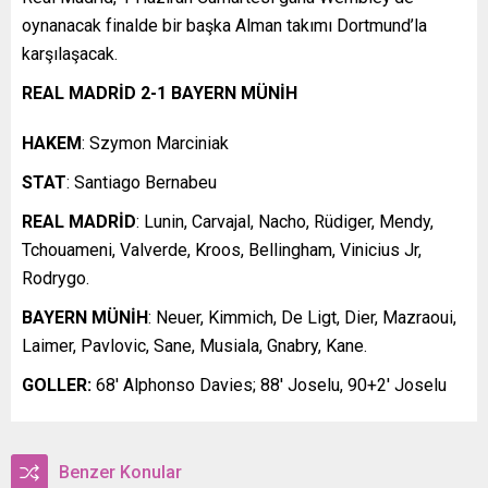
oynanacak finalde bir başka Alman takımı Dortmund’la
karşılaşacak.
REAL MADRİD 2-1 BAYERN MÜNİH
HAKEM
: Szymon Marciniak
STAT
: Santiago Bernabeu
REAL MADRİD
: Lunin, Carvajal, Nacho, Rüdiger, Mendy,
Tchouameni, Valverde, Kroos, Bellingham, Vinicius Jr,
Rodrygo.
BAYERN MÜNİH
: Neuer, Kimmich, De Ligt, Dier, Mazraoui,
Laimer, Pavlovic, Sane, Musiala, Gnabry, Kane.
GOLLER:
68′ Alphonso Davies; 88′ Joselu, 90+2′ Joselu
Benzer Konular