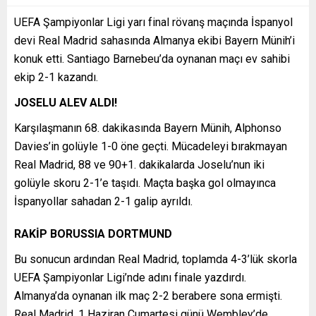
UEFA Şampiyonlar Ligi yarı final rövanş maçında İspanyol
devi Real Madrid sahasında Almanya ekibi Bayern Münih’i
konuk etti. Santiago Barnebeu’da oynanan maçı ev sahibi
ekip 2-1 kazandı.
JOSELU ALEV ALDI!
Karşılaşmanın 68. dakikasında Bayern Münih, Alphonso
Davies’in golüyle 1-0 öne geçti. Mücadeleyi bırakmayan
Real Madrid, 88 ve 90+1. dakikalarda Joselu’nun iki
golüyle skoru 2-1’e taşıdı. Maçta başka gol olmayınca
İspanyollar sahadan 2-1 galip ayrıldı.
RAKİP BORUSSIA DORTMUND
Bu sonucun ardından Real Madrid, toplamda 4-3’lük skorla
UEFA Şampiyonlar Ligi’nde adını finale yazdırdı.
Almanya’da oynanan ilk maç 2-2 berabere sona ermişti.
Real Madrid, 1 Haziran Cumartesi günü Wembley’de