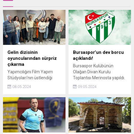
Gelin dizisinin
Bursaspor’un dev borcu
oyuncularından sürpriz
açıklandı!
çıkarma
Bursaspor Kulübünün
Yapımcılığını Film Yapım
Olağan Divan Kurulu
Stüdyoları’nın üstlendiği
Toplantısı Merinosta yapıldı.
Gelin dizisinin oyuncuları
Toplantıya katılan Bursa
08.05.2024
09.05.2024
Kanal 7 binasına çıkartma
Büyükşehir Belediye
yaptı. Kanal 7 Medya Grubu
Başkanı Mustafa Bozbey,
Yönetim Kurulu Üyesi
kenetlenme çağrısında
Mustafa Çelik’in ev
bulundu.
sahipliğinde gerçekleşen
toplantıda keyifli anlar
yaşandı.