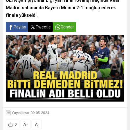
UEFA Şampiyonlar Ligi yarı final rövanş maçında Real
Madrid sahasında Bayern Münihi 2-1 mağlup ederek
finale yükseldi.
Paylaş
Tweetle
Gönder
Yayınlama: 09.05.2024
A
A
+
-
0