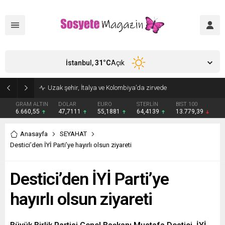
İstanbul,
31
°C
Açık
Aşkları sette başladı! Serra Arıtürk’ten sevgilisi Aytaç Şaşmaz’a romantik kutlama
GRAM ALTIN
DOLAR
EURO
STERLİN
BIST 100
6.660,55
47,7111
55,1881
64,4139
13.779,39
Anasayfa
SEYAHAT
Destici’den İYİ Parti’ye hayırlı olsun ziyareti
Destici’den İYİ Parti’ye
hayırlı olsun ziyareti