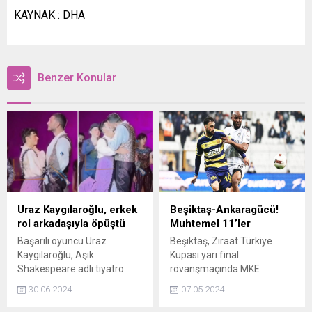
KAYNAK : DHA
Benzer Konular
Uraz Kaygılaroğlu, erkek
Beşiktaş-Ankaragücü!
rol arkadaşıyla öpüştü
Muhtemel 11’ler
Başarılı oyuncu Uraz
Beşiktaş, Ziraat Türkiye
Kaygılaroğlu, Aşık
Kupası yarı final
Shakespeare adlı tiyatro
rövanşmaçında MKE
oyununun provalarında
Ankaragücünü konuk
30.06.2024
07.05.2024
erkek rol arkadaşıyla öpüştü.
edecek.
Kaygılaroğlu'nun görüntüsü