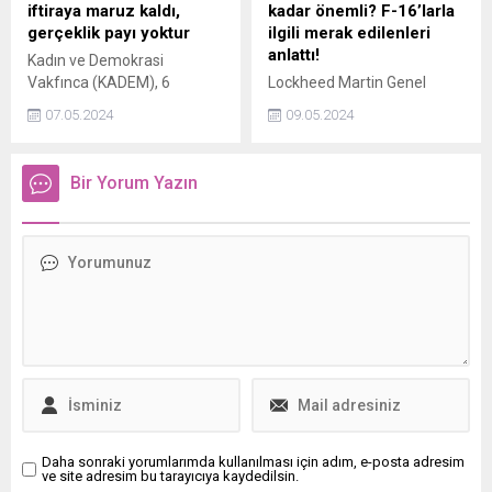
sıyrılabilecek misiniz?
iftiraya maruz kaldı,
kadar önemli? F-16’larla
gerçeklik payı yoktur
ilgili merak edilenleri
anlattı!
Kadın ve Demokrasi
Vakfınca (KADEM), 6
Lockheed Martin Genel
yaşında evlendirilen kız
Müdürü Sanchez, F-16larla
07.05.2024
09.05.2024
çocuğu davasında
ilgili merak edilenleri anlattı:
mağdurun avukatlığını
" "F-16 Block 70 ile sadece
yürüten KADEM Yönetim
donanımlı bir silaha sahip
Bir Yorum Yazın
Kurulu Başkan Yardımcısı
olmuyorsunuz. Bunun
Avukat Canan Sarının
yanında geniş bir ağın
iftiraya uğradığını belirten
parçası oluyorsunuz. Bugün
bir açıklama yaptı.
Avrupada 700 F-16 var"
Daha sonraki yorumlarımda kullanılması için adım, e-posta adresim
ve site adresim bu tarayıcıya kaydedilsin.