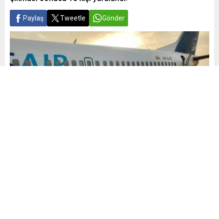
Paylaş
Tweetle
Gönder
Yayınlama: 09.05.2024
A
A
+
-
0
Senegal Ulaştırma Bakanlığından yapılan açıklamada, 85