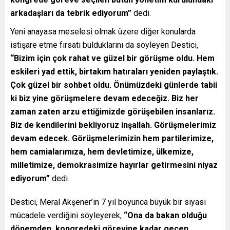
arkadaşları da tebrik ediyorum”
dedi.
Yeni anayasa meselesi olmak üzere diğer konularda
istişare etme fırsatı bulduklarını da söyleyen Destici,
“Bizim için çok rahat ve güzel bir görüşme oldu. Hem
eskileri yad ettik, birtakım hatıraları yeniden paylaştık.
Çok güzel bir sohbet oldu. Önümüzdeki günlerde tabii
ki biz yine görüşmelere devam edeceğiz. Biz her
zaman zaten arzu ettiğimizde görüşebilen insanlarız.
Biz de kendilerini bekliyoruz inşallah. Görüşmelerimiz
devam edecek. Görüşmelerimizin hem partilerimize,
hem camialarımıza, hem devletimize, ülkemize,
milletimize, demokrasimize hayırlar getirmesini niyaz
ediyorum”
dedi.
Destici, Meral Akşener’in 7 yıl boyunca büyük bir siyasi
mücadele verdiğini söyleyerek,
“Ona da bakan olduğu
dönemden, kongredeki görevine kadar geçen