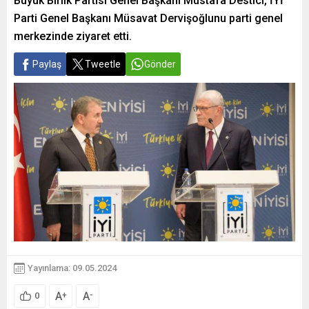
Büyük Birlik Partisi Genel Başkanı Mustafa Destici, İYİ
Parti Genel Başkanı Müsavat Dervişoğlunu parti genel
merkezinde ziyaret etti.
Paylaş
Tweetle
Gönder
Yayınlama: 09.05.2024
A
A
+
-
0