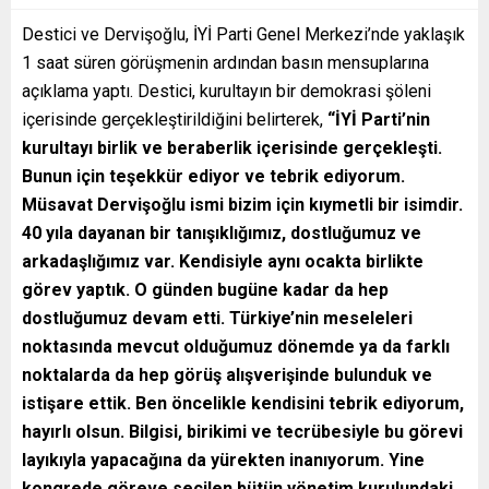
Destici ve Dervişoğlu, İYİ Parti Genel Merkezi’nde yaklaşık
1 saat süren görüşmenin ardından basın mensuplarına
açıklama yaptı. Destici, kurultayın bir demokrasi şöleni
içerisinde gerçekleştirildiğini belirterek,
“İYİ Parti’nin
kurultayı birlik ve beraberlik içerisinde gerçekleşti.
Bunun için teşekkür ediyor ve tebrik ediyorum.
Müsavat Dervişoğlu ismi bizim için kıymetli bir isimdir.
40 yıla dayanan bir tanışıklığımız, dostluğumuz ve
arkadaşlığımız var. Kendisiyle aynı ocakta birlikte
görev yaptık. O günden bugüne kadar da hep
dostluğumuz devam etti. Türkiye’nin meseleleri
noktasında mevcut olduğumuz dönemde ya da farklı
noktalarda da hep görüş alışverişinde bulunduk ve
istişare ettik. Ben öncelikle kendisini tebrik ediyorum,
hayırlı olsun. Bilgisi, birikimi ve tecrübesiyle bu görevi
layıkıyla yapacağına da yürekten inanıyorum. Yine
kongrede göreve seçilen bütün yönetim kurulundaki