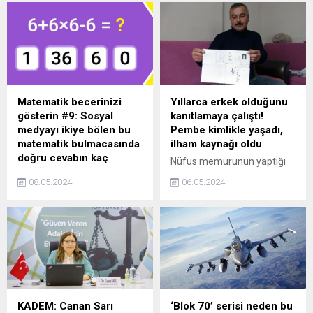
magazin camiasında geniş
yankı uyandırdı.
Matematik becerinizi
Yıllarca erkek olduğunu
gösterin #9: Sosyal
kanıtlamaya çalıştı!
medyayı ikiye bölen bu
Pembe kimlikle yaşadı,
matematik bulmacasında
ilham kaynağı oldu
doğru cevabın kaç
Nüfus memurunun yaptığı
olduğunu bulabilir misin?
hata nedeniyle 38 yıldır
08.05.2024
06.05.2024
Beyninizi harekete
pembe kimlikle yaşayan
geçirerek, doğru cevabın kaç
Kumral Bodur’un hayat
oluğunu bulmanız için
hikayesi beyaz perdeye
hazırlanan bu matematik
ilham kaynağı oldu.
zeka testi bulmacası, sosyal
medyayı ikiye böldü.
Bakalım siz doğru cevabın
kaç olduğunu bularak hatalı
cevap verenlerin arasından
KADEM: Canan Sarı
‘Blok 70’ serisi neden bu