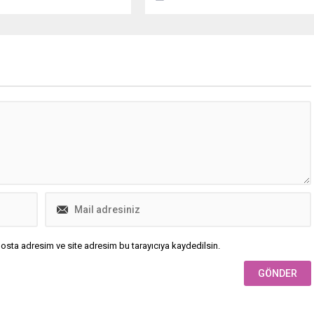
ilişkilerde yeni bir iyimserlik
penceresinin açıldığını belirtti.
osta adresim ve site adresim bu tarayıcıya kaydedilsin.