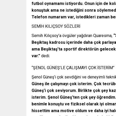
futbol oynamamı istiyordu. Onun için de ko
konuştuk ama ne istediğini sonra söylemedi
Telefon numaram var, istedikleri zaman beni
SEMİH KILIÇSOY SÖZLERİ
Semih Kılıçsoy’a övgüler yağdıran Quaresma,
“
Beşiktaş kadrosu içerinde daha çok parlay
ama Beşiktaş’ta sportif direktörün gelecek
var.”
dedi.
“ŞENOL GÜNEŞ’LE ÇALIŞMAYI ÇOK İSTERİM”
Şenol Güneş’i çok sevdiğini ve deneyimli teknik
Güneş ile çalışmayı çok isterim. Çok tecrüb
Güneş’i çok seviyorum. Birlikte çok şey k
isterim. Şenol Güneş’ten çok şey öğrendim
benimle konuştu ve fiziksel olarak iyi olm
hissettim ama motive oldum ve daha iyi hale