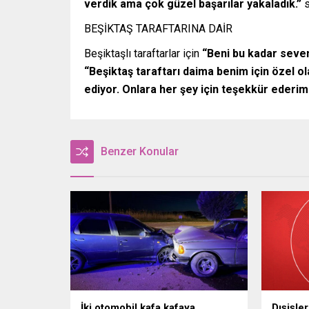
verdik ama çok güzel başarılar yakaladık.”
s
BEŞİKTAŞ TARAFTARINA DAİR
Beşiktaşlı taraftarlar için
“Beni bu kadar seve
“Beşiktaş taraftarı daima benim için özel o
ediyor. Onlara her şey için teşekkür ederim
Benzer Konular
İki otomobil kafa kafaya
Dışişle