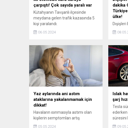
çarpıştı! Çok sayıda yaralı var
dakika 
Türkiye
Kütahyanın Tavşanlı ilçesinde
ülke!
meydana gelen trafik kazasında 5
kişi yaralandı.
Dışişler
Keçeli, 
06.05.2024
08.05.
yardım e
Keçeli, 
toplamda
gönderild
Yaz aylarında ani astım
Islak ha
ataklarına yakalanmamak için
şarj hızı
dikkat!
Tesla sür
Havaların ısınmasıyla astımı olan
ederken 
kişilerin semptomları artış
süresini 
gösterebiliyor. Astım semptomlarını
etti.
05.05.2024
09.05.