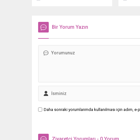
yönetmek ve ataklardan korunmak
için uzman isim tavsiyelerde
bulundu.
Bir Yorum Yazın
Daha sonraki yorumlarımda kullanılması için adım, e-p
Ziyaretçi Yorumları - 0 Yorum