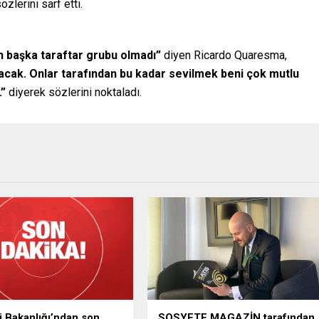
özlerini sarf etti.
n başka taraftar grubu olmadı”
diyen Ricardo Quaresma,
lacak. Onlar tarafından bu kadar sevilmek beni çok mutlu
.”
diyerek sözlerini noktaladı.
ri Bakanlığı’ndan son
SOSYETE MAGAZİN tarafından