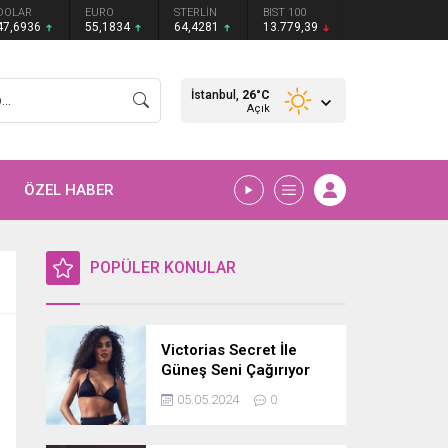
DOLAR
EURO
STERLİN
BIST 100
47,6936
55,1834
64,4281
13.779,39
İstanbul,
26
°C
Açık
ÖZEL HABER
POPÜLER KONULAR
Victorias Secret İle
Güneş Seni Çağırıyor
05.05.2024
0