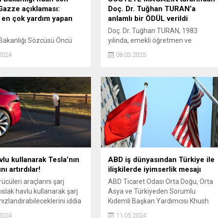
Gazze açıklaması:
Doç. Dr. Tuğhan TURAN’a
 en çok yardım yapan
anlamlı bir ÖDÜL verildi
Doç. Dr. Tuğhan TURAN, 1983
i Bakanlığı Sözcüsü Öncü
yılında, emekli öğretmen ve
Türkiyenin Gazzeye en çok
müteahhit Mehmet Turan ile emekli
2024
08.03.2025
den ülke olduğunu açıkladı.
eğitmen H. Müjde Turan’ın iki
Türkiyeden Gazzeye
çocuğundan biri olarak İstanbul’da
 52 bin ton yardım
dünyaya gelmiştir.
iğini açıkladı.
vlu kullanarak Tesla’nın
ABD iş dünyasından Türkiye ile
nı artırdılar!
ilişkilerde iyimserlik mesajı
ücüleri araçlarını şarj
ABD Ticaret Odası Orta Doğu, Orta
ıslak havlu kullanarak şarj
Asya ve Türkiyeden Sorumlu
hızlandırabileceklerini iddia
Kıdemli Başkan Yardımcısı Khush
Choksy, Türkiye ve ABD arasındaki
2024
11.05.2024