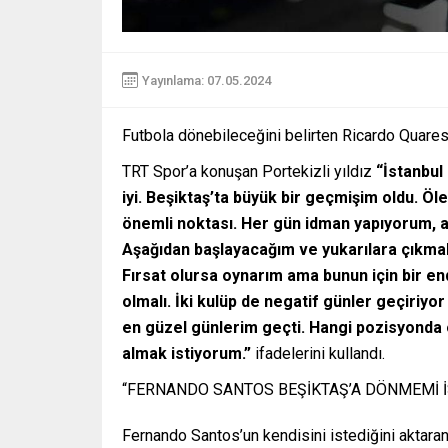
Yayınlama: 07.05.2024
Futbola dönebileceğini belirten Ricardo Quaresm
TRT Spor’a konuşan Portekizli yıldız
“İstanbul
iyi. Beşiktaş’ta büyük bir geçmişim oldu. Ö
önemli noktası. Her gün idman yapıyorum, ay
Aşağıdan başlayacağım ve yukarılara çıkmak
Fırsat olursa oynarım ama bunun için bir e
olmalı. İki kulüp de negatif günler geçiriyo
en güzel günlerim geçti. Hangi pozisyonda 
almak istiyorum.”
ifadelerini kullandı.
“FERNANDO SANTOS BEŞİKTAŞ’A DÖNMEMİ İ
Fernando Santos’un kendisini istediğini aktara