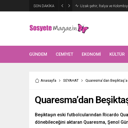
Aşkları sette başladı! Serra 
SON DAKİKA
kutlama
GÜNDEM
CEMİYET
EKONOMİ
KÜLTÜR
Anasayfa
SEYAHAT
Quaresma’dan Beşiktaş’a 
Quaresma’dan Beşiktaş’
Beşiktaşın eski futbolcularından Ricardo Qu
dönebileceğini aktaran Quaresma, Şenol Güne