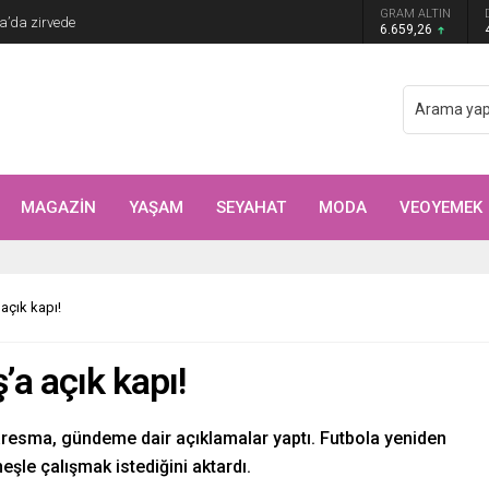
Arıtürk’ten sevgilisi Aytaç Şaşmaz’a romantik
GRAM ALTIN
6.659,26
MAGAZİN
YAŞAM
SEYAHAT
MODA
VEOYEMEK
açık kapı!
a açık kapı!
aresma, gündeme dair açıklamalar yaptı. Futbola yeniden
şle çalışmak istediğini aktardı.