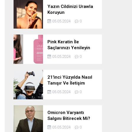
Yazın Cildinizi Urawla
Koruyun
05.05.2024
0
Pink Keratin İle
Saçlarınızı Yenileyin
05.05.2024
0
21'inci Yüzyılda Nasıl
Tanışır Ve İletişim
Kurarız Ve Metaverse
05.05.2024
0
Bunu Yakın Zamanda
Neden
Değiştirmeyecektir
Omicron Varyantı
Salgını Bitirecek Mi?
05.05.2024
0