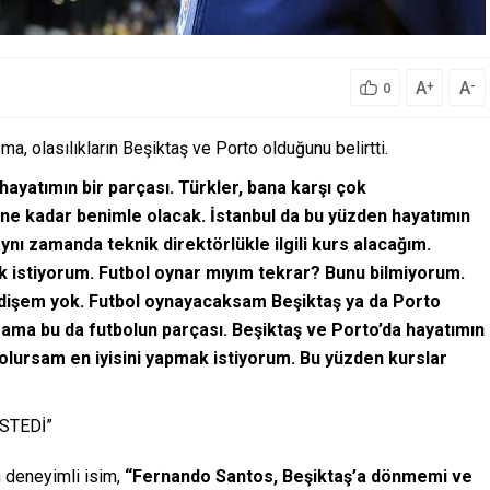
A
A
+
-
0
a, olasılıkların Beşiktaş ve Porto olduğunu belirtti.
 hayatımın bir parçası. Türkler, bana karşı çok
lene kadar benimle olacak. İstanbul da bu yüzden hayatımın
nı zamanda teknik direktörlükle ilgili kurs alacağım.
 istiyorum. Futbol oynar mıyım tekrar? Bunu bilmiyorum.
ndişem yok. Futbol oynayacaksam Beşiktaş ya da Porto
r ama bu da futbolun parçası. Beşiktaş ve Porto’da hayatımın
olursam en iyisini yapmak istiyorum. Bu yüzden kurslar
STEDİ”
n deneyimli isim,
“Fernando Santos, Beşiktaş’a dönmemi ve