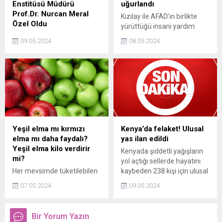
Enstitüsü Müdürü
uğurlandı
Prof.Dr. Nurcan Meral
Kızılay ile AFAD’ın birlikte
Özel Oldu
yürüttüğü insani yardım
Boğaziçi Üniversitesi Kandilli
operasyonu kapsamında,
09.05.2024
08.05.2024
Rasathanesi ve Deprem
toplam 5 bin 66 tonluk insani
Araştırma Enstitüsü
yardım malzemesi taşıyan
Müdürlüğü görevine
yeni İyilik Gemisi, Mersin
Jeofizik Anabilim Dalı
Limanından bugün Gazzeye
Öğretim Üyesi Prof. Dr.
uğurlandı.
Nurcan Meral Özel getirildi.
Yeşil elma mı kırmızı
Kenya’da felaket! Ulusal
elma mı daha faydalı?
yas ilan edildi
Yeşil elma kilo verdirir
Kenyada şiddetli yağışların
mi?
yol açtığı sellerde hayatını
Her mevsimde tüketilebilen
kaybeden 238 kişi için ulusal
elma meyvesinin faydalarını
yas açıklandı.
07.05.2024
09.05.2024
öğrendiğinizde her gün
tüketmeniz gerektiğine
kanaat getireceksiniz.
Bir Yorum Yazın
Günde 1 adet elma