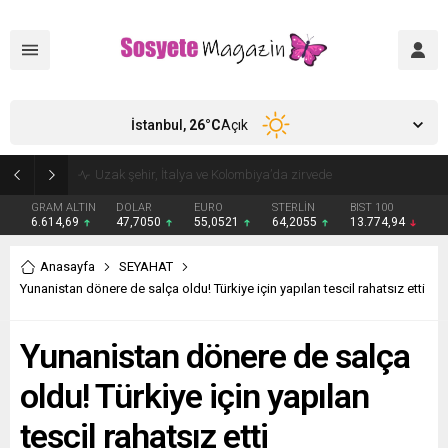
İstanbul,
26
°C
Açık
Aşkları sette başladı! Serra Arıtürk’ten sevgilisi Aytaç Şaşmaz’a romantik kutlama
GRAM ALTIN
DOLAR
EURO
STERLİN
BIST 100
6.614,69
47,7050
55,0521
64,2055
13.774,94
Anasayfa
SEYAHAT
Yunanistan dönere de salça oldu! Türkiye için yapılan tescil rahatsız etti
Yunanistan dönere de salça
oldu! Türkiye için yapılan
tescil rahatsız etti