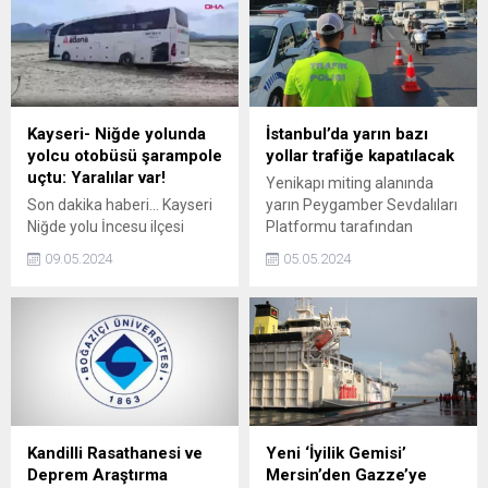
Kayseri- Niğde yolunda
İstanbul’da yarın bazı
yolcu otobüsü şarampole
yollar trafiğe kapatılacak
uçtu: Yaralılar var!
Yenikapı miting alanında
Son dakika haberi... Kayseri
yarın Peygamber Sevdalıları
Niğde yolu İncesu ilçesi
Platformu tarafından
yakınlarında şehirlerarası
düzenlenecek Mevlidi Nebi
09.05.2024
05.05.2024
yolcu otobüsü şarampole
programı nedeniyle saat
uçtu. Meydana gelen
09.00’dan itibaren
kazada 4 kişinin yaralandığı
kapatılacak yollar ve
bildirildi.
alternatif güzergahlar
açıklandı.
Kandilli Rasathanesi ve
Yeni ‘İyilik Gemisi’
Deprem Araştırma
Mersin’den Gazze’ye