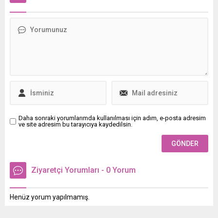
tüketmenin sizi pek çok
hastalığa karşı daha dirençli
hale getirdiğini biliyor
muydunuz? Hangi renk
elma daha faydalı?
Daha sonraki yorumlarımda kullanılması için adım, e-posta adresim
ve site adresim bu tarayıcıya kaydedilsin.
Ziyaretçi Yorumları - 0 Yorum
Henüz yorum yapılmamış.