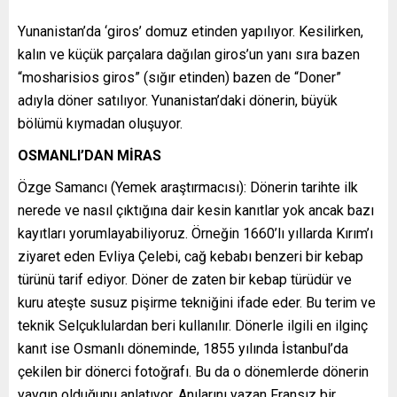
Yunanistan’da ‘giros’ domuz etinden yapılıyor. Kesilirken,
kalın ve küçük parçalara dağılan giros’un yanı sıra bazen
“mosharisios giros” (sığır etinden) bazen de “Doner”
adıyla döner satılıyor. Yunanistan’daki dönerin, büyük
bölümü kıymadan oluşuyor.
OSMANLI’DAN MİRAS
Özge Samancı (Yemek araştırmacısı): Dönerin tarihte ilk
nerede ve nasıl çıktığına dair kesin kanıtlar yok ancak bazı
kayıtları yorumlayabiliyoruz. Örneğin 1660’lı yıllarda Kırım’ı
ziyaret eden Evliya Çelebi, cağ kebabı benzeri bir kebap
türünü tarif ediyor. Döner de zaten bir kebap türüdür ve
kuru ateşte susuz pişirme tekniğini ifade eder. Bu terim ve
teknik Selçuklulardan beri kullanılır. Dönerle ilgili en ilginç
kanıt ise Osmanlı döneminde, 1855 yılında İstanbul’da
çekilen bir dönerci fotoğrafı. Bu da o dönemlerde dönerin
yaygın olduğunu anlatıyor. Anılarını yazan Fransız bir