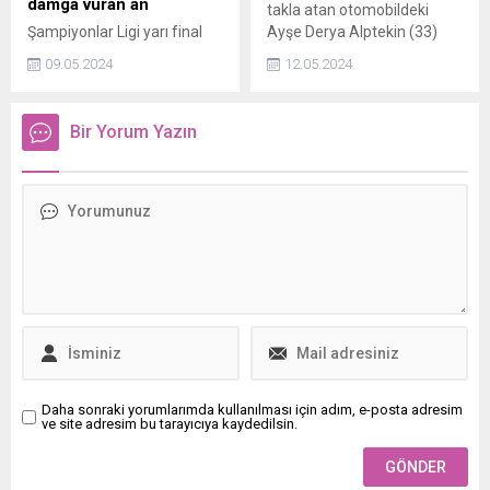
damga vuran an
takla atan otomobildeki
Şampiyonlar Ligi yarı final
Ayşe Derya Alptekin (33)
rövanşında Real Madridin
öldü, sürücü Tevfik Alptekin
09.05.2024
12.05.2024
Bayern Münihi ağırladığı
ağır yaralandı.
maçın 90+13. dakikasında
tartışmalara sebep olan bir
Bir Yorum Yazın
ofsayt pozisyonu yaşandı.
Daha sonraki yorumlarımda kullanılması için adım, e-posta adresim
ve site adresim bu tarayıcıya kaydedilsin.