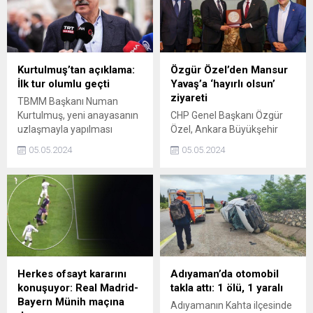
sahipliğinde gerçekleşen
toplantıda keyifli anlar
yaşandı.
Kurtulmuş’tan açıklama:
Özgür Özel’den Mansur
İlk tur olumlu geçti
Yavaş’a ‘hayırlı olsun’
ziyareti
TBMM Başkanı Numan
Kurtulmuş, yeni anayasanın
CHP Genel Başkanı Özgür
uzlaşmayla yapılması
Özel, Ankara Büyükşehir
gerektiğini yineledi.
Belediye Başkanı Mansur
05.05.2024
05.05.2024
Kurtulmuş, ilk tur
Yavaşı Ankara Büyükşehir
görüşmelerin olumlu
Belediyesi’nde ziyaret etti.
geçtiğini bildirdi.
Herkes ofsayt kararını
Adıyaman’da otomobil
konuşuyor: Real Madrid-
takla attı: 1 ölü, 1 yaralı
Bayern Münih maçına
Adıyamanın Kahta ilçesinde