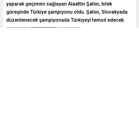
yaparak geçimini sağlayan Alaattin Şahin, bilek
güreşinde Türkiye şampiyonu oldu. Şahin, Slovakyada
düzenlenecek şampiyonada Türkiyeyi temsil edecek.
Paylaş
Tweetle
Gönder
Yayınlama: 05.05.2024
A
A
+
-
0