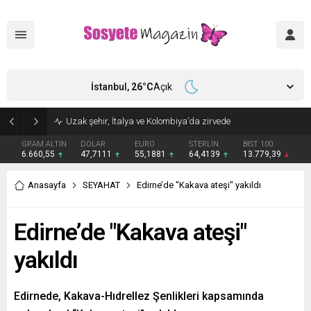
İstanbul,
26
°C
Açık
Uzak şehir, İtalya ve Kolombiya’da zirvede
GRAM ALTIN
DOLAR
EURO
STERLİN
BIST 100
6.660,55
47,7111
55,1881
64,4139
13.779,39
Anasayfa
SEYAHAT
Edirne’de "Kakava ateşi" yakıldı
Edirne’de "Kakava ateşi"
yakıldı
Edirnede, Kakava-Hıdrellez Şenlikleri kapsamında