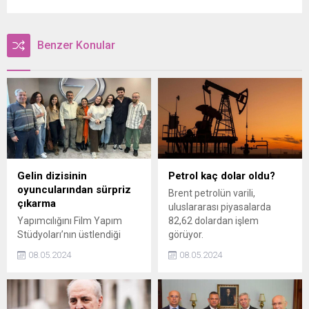
Benzer Konular
Gelin dizisinin
Petrol kaç dolar oldu?
oyuncularından sürpriz
Brent petrolün varili,
çıkarma
uluslararası piyasalarda
Yapımcılığını Film Yapım
82,62 dolardan işlem
Stüdyoları’nın üstlendiği
görüyor.
Gelin dizisinin oyuncuları
08.05.2024
08.05.2024
Kanal 7 binasına çıkartma
yaptı. Kanal 7 Medya Grubu
Yönetim Kurulu Üyesi
Mustafa Çelik’in ev