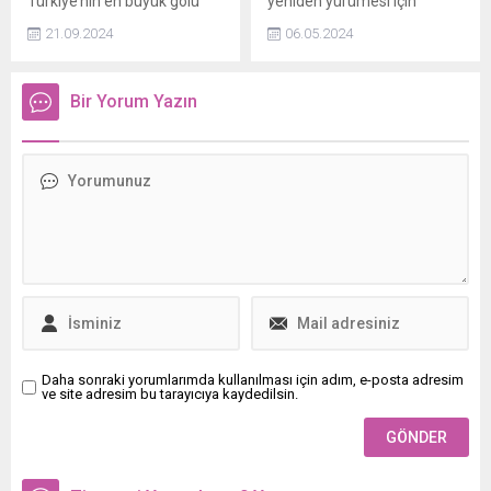
Türkiye’nin en büyük gölü
yeniden yürümesi için
olan Van Gölü, binlerce yıllık
elinden geleni yapar. Bu
21.09.2024
06.05.2024
tarihi ile hem bilim
süreçte sürekli yan yana
insanlarının hem de tarih
olan ikili birbirlerine olan
tutkunlarının ilgisini
duygularını fark edebilecek
Bir Yorum Yazın
çekmeye devam ediyor.
mi?
Daha sonraki yorumlarımda kullanılması için adım, e-posta adresim
ve site adresim bu tarayıcıya kaydedilsin.