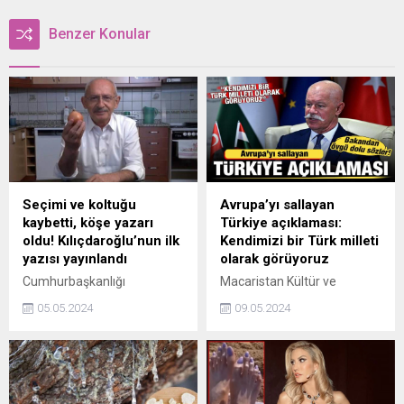
Benzer Konular
Seçimi ve koltuğu
Avrupa’yı sallayan
kaybetti, köşe yazarı
Türkiye açıklaması:
oldu! Kılıçdaroğlu’nun ilk
Kendimizi bir Türk milleti
yazısı yayınlandı
olarak görüyoruz
Cumhurbaşkanlığı
Macaristan Kültür ve
seçimlerinde 6’lı masanın
İnovasyon Bakanı Janos
05.05.2024
09.05.2024
yaşadığı hezimet sonrası
Csak, "Biz Macarlar,
girdiği CHP kurultayından da
kendimizi Orta Asyadan
mağlup ayrılan Kemal
hatta Orta Asyanın
Kılıçdaroğlu, liderlik
doğusundan gelen bir Türk
döneminde fonladığı T24
milleti olarak görüyoruz."