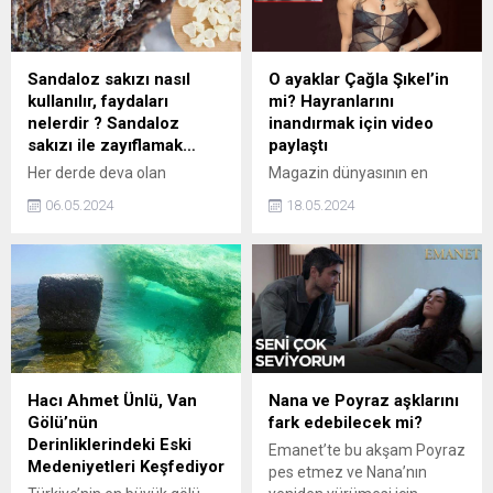
internet sitesine köşe yazarı
dedi.
oldu.
Sandaloz sakızı nasıl
O ayaklar Çağla Şıkel’in
kullanılır, faydaları
mi? Hayranlarını
nelerdir ? Sandaloz
inandırmak için video
sakızı ile zayıflamak…
paylaştı
Her derde deva olan
Magazin dünyasının en
sandaloz sakızının faydaları
popüler isimlerinden biri
06.05.2024
18.05.2024
kullananlara saymakla
olan Çağla Şıkel, bu kez
bitmiyor. Ağaçtan elde
ayaklarıyla gündeme geldi.
edilen bu sakız ne işe yarar,
Sosyal medyada dolaşıma
nasıl kullanılır? Gelin hep
sokulan bir fotoğrafa "Çağla
birlikte sandaloz sakızının
Şıkel'in ayakları" notu
faydalarını öğrenelim!
eklendi. Ünlü model de bu
paylaşımlara duyarsız
kalmayarak ayaklarının
fotoğrafını paylaşarak
Hacı Ahmet Ünlü, Van
Nana ve Poyraz aşklarını
tartışmaları bitirdi.
Gölü’nün
fark edebilecek mi?
Derinliklerindeki Eski
Emanet’te bu akşam Poyraz
Medeniyetleri Keşfediyor
pes etmez ve Nana’nın