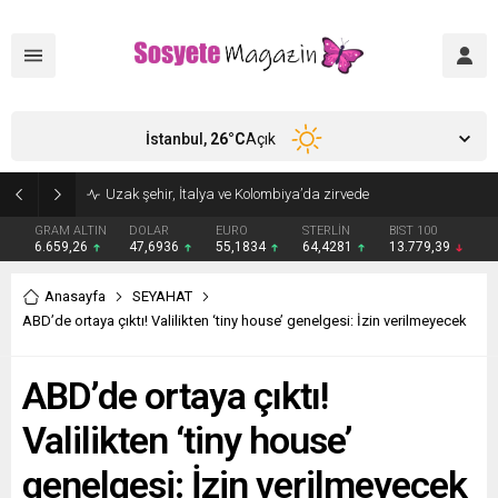
İstanbul,
26
°C
Açık
Aşkları sette başladı! Serra Arıtürk’ten sevgilisi Aytaç Şaşmaz’a romantik kutlama
GRAM ALTIN
DOLAR
EURO
STERLİN
BIST 100
6.659,26
47,6936
55,1834
64,4281
13.779,39
Anasayfa
SEYAHAT
ABD’de ortaya çıktı! Valilikten ‘tiny house’ genelgesi: İzin verilmeyecek
ABD’de ortaya çıktı!
Valilikten ‘tiny house’
genelgesi: İzin verilmeyecek