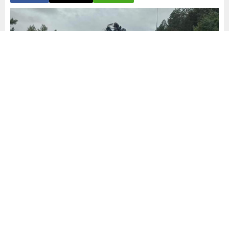
Yayınlama: 12.05.2024
A
A
+
-
0
Kaza Pozantı ilçesine bağlı Akçatekir Mevkiinde otoyolda
meydana geldi. 2 tır ve 5 otomobilin karıştığı zincirleme
trafik kazası meydana geldi.