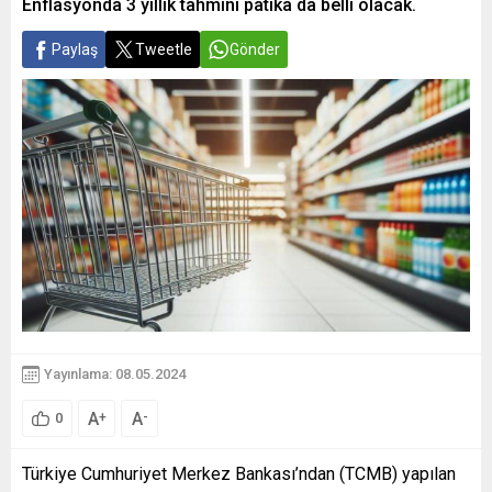
Enflasyonda 3 yıllık tahmini patika da belli olacak.
Paylaş
Tweetle
Gönder
Yayınlama: 08.05.2024
A
A
+
-
0
Türkiye Cumhuriyet Merkez Bankası’ndan (TCMB) yapılan