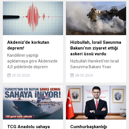
Akdeniz’de korkutan
Hizbullah, İsrail Savunma
deprem!
Bakanı’nın ziyaret ettiği
askeri üssü vurdu
Kandillinin yaptığı
açıklamaya göre Akdenizde
Hizbullah Hareketi’nin İsrail
4,0 şiddetinde deprem
Savunma Bakanı Yoav
meydana geldi.
Gallant’ın ziyaret ettiği
05.05.2024
08.05.2024
askeri üssü İran yapımı
füzelerle hedef aldığı
belirtildi
TCG Anadolu sahaya
Cumhurbaşkanlığı