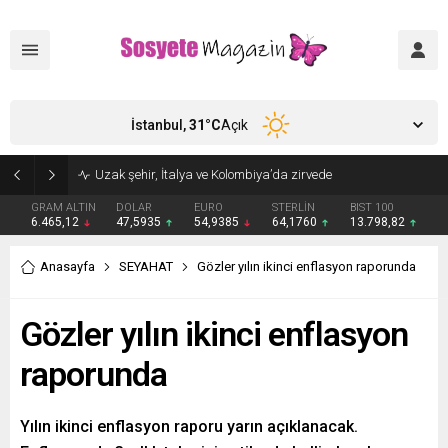
İstanbul,
31
°C
Açık
Aşkları sette başladı! Serra Arıtürk’ten sevgilisi Aytaç Şaşmaz’a romantik kutlama
GRAM ALTIN
DOLAR
EURO
STERLİN
BIST 100
6.465,12
47,5935
54,9385
64,1760
13.798,82
Anasayfa
SEYAHAT
Gözler yılın ikinci enflasyon raporunda
Gözler yılın ikinci enflasyon
raporunda
Yılın ikinci enflasyon raporu yarın açıklanacak.