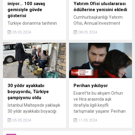
iniyor… 100 savaş
Yatırım Ofisi uluslararası
gemisiyle gövde
ödüllerine yenisini ekledi
gösterisi
Cumhurbaşkanlığı Yatırım
Türkiye donanma tarihinin
Ofisi, Annual Investment
ilk milli uçak gemisi TCG
Meeting (AIM) çerçevesinde
05.05.2024
08.05.2024
Anadolu, Denizkurdu
Abu Dabide düzenlenen
tatbikatında sahaya çıkıyor.
2024 AIM Yatırım
Ödüllerinde, dünyanın en
başarılı yatırım ajansları
arasında yer alarak ödüle
layık görüldü.
30 yıldır ayakkabı
Perihan yıkılıyor
boyuyordu, Türkiye
Esaret’te bu akşam Orhun
şampiyonu oldu
ve Hira arasında aşk
İstanbul Maltepede yaklaşık
itirafıyla ilgili keyifli
30 yıldır ayakkabı boyacığı
tartışmalar yaşanır. Perihan
yaparak geçimini sağlayan
ise bir telefonla
05.05.2024
11.05.2024
Alaattin Şahin, bilek
gözyaşlarına boğulur.
güreşinde Türkiye
Perihan’ın aldığı haber ne?