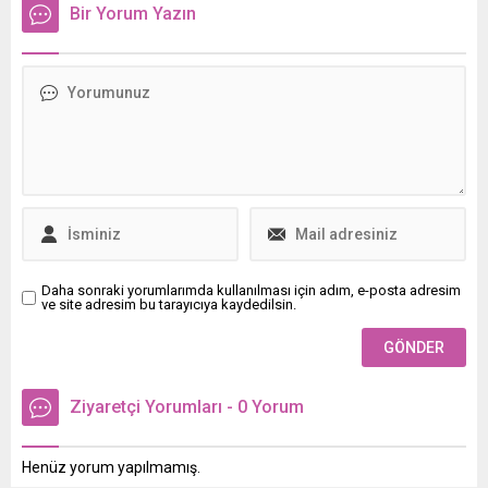
şampiyonu oldu. Şahin,
Bir Yorum Yazın
Slovakyada düzenlenecek
şampiyonada Türkiyeyi
temsil edecek.
Daha sonraki yorumlarımda kullanılması için adım, e-posta adresim
ve site adresim bu tarayıcıya kaydedilsin.
Ziyaretçi Yorumları - 0 Yorum
Henüz yorum yapılmamış.