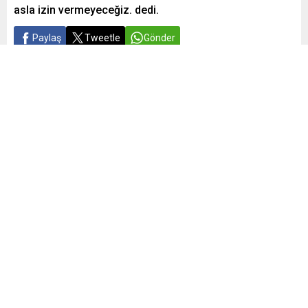
asla izin vermeyeceğiz. dedi.
Paylaş
Tweetle
Gönder
Yayınlama: 09.05.2024
A
A
+
-
0
Türkiye Cumhuriyet Merkez Bankası (TCMB) Başkanı Fatih