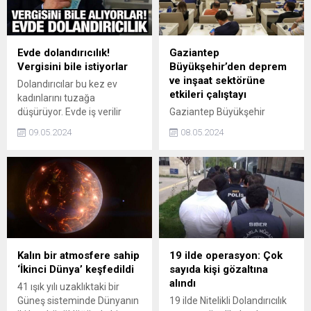
gündeme oturan Giray
da Arka Sokaklar projesine
Altınok, Dönmem çıkışıyla
geri dönenler listesine adını
dikkatleri çekti.
yazdırdı.
Evde dolandırıcılık!
Gaziantep
Vergisini bile istiyorlar
Büyükşehir’den deprem
ve inşaat sektörüne
Dolandırıcılar bu kez ev
etkileri çalıştayı
kadınlarını tuzağa
düşürüyor. Evde iş verilir
Gaziantep Büyükşehir
ilanıyla kadınları kandıran
Belediyesi tarafından 6
09.05.2024
08.05.2024
simsarlar göndereceğini
Şubat depremi sonrası
vaat ettikleri ürünlerle ilgili
kentin dirençli olması
kargo ücreti, vergi
amacıyla alınacak kararlar
yükümlülükler adı altında
için hazırlanacak yol
para talep ediyor.
haritasının belirlenmesi
adına “Deprem ve Depremin
İnşaat Sektörüne Etkileri”
çalıştayı düzenlendi.
Kalın bir atmosfere sahip
19 ilde operasyon: Çok
‘İkinci Dünya’ keşfedildi
sayıda kişi gözaltına
alındı
41 ışık yılı uzaklıktaki bir
Güneş sisteminde Dünyanın
19 ilde Nitelikli Dolandırıcılık