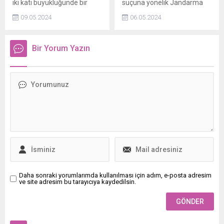
iki katı büyüklüğünde bir
suçuna yönelik Jandarma
gezegenin çevresinde kalın
tarafından düzenlenen
09.05.2024
06.05.2024
bir atmosfer tespit edildi.
“SİBERGÖZ-38”
Ancak gezegenin yaşama
operasyonlarında 51 şüpheli
elverişli olduğu
yakalandı.
Bir Yorum Yazın
düşünülmüyor.
Daha sonraki yorumlarımda kullanılması için adım, e-posta adresim
ve site adresim bu tarayıcıya kaydedilsin.