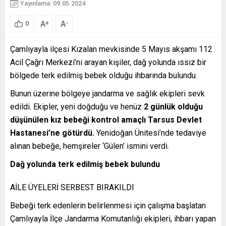
Yayınlama: 09.05.2024
A
A
+
-
0
Çamlıyayla ilçesi Kızalan mevkisinde 5 Mayıs akşamı 112
Acil Çağrı Merkezi’ni arayan kişiler, dağ yolunda ıssız bir
bölgede terk edilmiş bebek olduğu ihbarında bulundu.
Bunun üzerine bölgeye jandarma ve sağlık ekipleri sevk
edildi. Ekipler, yeni doğduğu ve henüz
2 günlük olduğu
düşünülen kız bebeği kontrol amaçlı Tarsus Devlet
Hastanesi’ne götürdü.
Yenidoğan Ünitesi’nde tedaviye
alınan bebeğe, hemşireler ‘Gülen’ ismini verdi.
Dağ yolunda terk edilmiş bebek bulundu
AİLE ÜYELERİ SERBEST BIRAKILDI
Bebeği terk edenlerin belirlenmesi için çalışma başlatan
Çamlıyayla İlçe Jandarma Komutanlığı ekipleri, ihbarı yapan