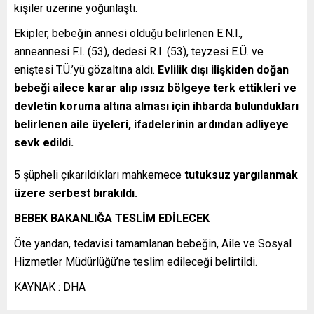
kişiler üzerine yoğunlaştı.
Ekipler, bebeğin annesi olduğu belirlenen E.N.I.,
anneannesi F.I. (53), dedesi R.I. (53), teyzesi E.Ü. ve
eniştesi T.Ü.’yü gözaltına aldı.
Evlilik dışı ilişkiden doğan
bebeği ailece karar alıp ıssız bölgeye terk ettikleri ve
devletin koruma altına alması için ihbarda bulundukları
belirlenen aile üyeleri, ifadelerinin ardından adliyeye
sevk edildi.
5 şüpheli çıkarıldıkları mahkemece
tutuksuz yargılanmak
üzere serbest bırakıldı.
BEBEK BAKANLIĞA TESLİM EDİLECEK
Öte yandan, tedavisi tamamlanan bebeğin, Aile ve Sosyal
Hizmetler Müdürlüğü’ne teslim edileceği belirtildi.
KAYNAK : DHA