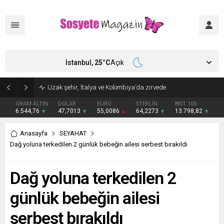
İstanbul,
25
°C
Açık
Aşkları sette başladı! Serra Arıtürk’ten sevgilisi Aytaç Şaşmaz’a romantik kutlama
GRAM ALTIN
DOLAR
EURO
STERLİN
BIST 100
6.544,76
47,7013
55,0086
64,2273
13.798,82
Anasayfa
SEYAHAT
Dağ yoluna terkedilen 2 günlük bebeğin ailesi serbest bırakıldı
Dağ yoluna terkedilen 2
günlük bebeğin ailesi
serbest bırakıldı