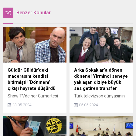
Benzer Konular
Güldür Güldür’deki
Arka Sokaklar’a dönen
macerasını kendisi
dönene! Yirminci seneye
bitirmişti! ‘Dönmem’
yaklaşan diziye büyük
çıkışı hayrete düşürdü
ses getiren transfer
Show TVde her Cumartesi
Türk televizyon dünyasının
akşamı yayınlanan Güldür
en uzun ömürlü
13.05.2024
05.05.2024
Güldür Showdan ayrılan
projelerinden biri olan Arka
Giray Altınok çarpıcı
Sokaklar tarihinde sık
açıklamalarda bulundu.
rastlanmayan gelişme
Güldür Güldür Showa apar
yaşandı. Şevket Çoruh’un
topar veda etmesiyle
hemen ardından Oya Akar