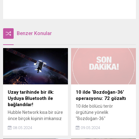
Benzer Konular
Uzay tarihinde bir ilk:
10 ilde ‘Bozdoğan-36’
Uyduya Bluetooth ile
operasyonu: 72 gözaltı
bağlandılar!
10 ilde bölücü terör
Hubble Network kısa bir süre
örgütüne yönelik
önce birçok kişinin imkansız
"Bozdoğan-36"
olduğuna inandığı bir şeyi
operasyonlarında 72 şüpheli
08.05.2024
09.05.2024
başardığını duyurdu. Şirket
yakalandı.
600 km uzaklıktan başarılı