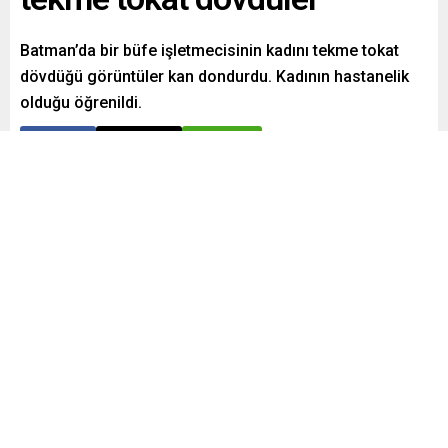
Batman’da bir büfe işletmecisinin kadını tekme tokat
dövdüğü görüntüler kan dondurdu. Kadının hastanelik
olduğu öğrenildi.
Paylaş
Tweetle
Gönder
Yayınlama: 08.05.2024