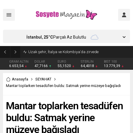
İstanbul,
25
°C
Parçalı Az Bulutlu
Uzak şehir, İtalya ve Kolombiya’da zirvede
GRAM ALTIN
DOLAR
EURO
STERLİN
BIST 100
6.653,54
47,7166
55,1520
64,4018
13.779,39
Anasayfa
SEYAHAT
Mantar toplarken tesadüfen buldu: Satmak yerine müzeye bağışladı
Mantar toplarken tesadüfen
buldu: Satmak yerine
müzeye bağışladı