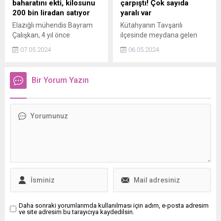
baharatını ekti, kilosunu
çarpıştı! Çok sayıda
200 bin liradan satıyor
yaralı var
Elazığlı mühendis Bayram
Kütahyanın Tavşanlı
Çalışkan, 4 yıl önce
ilçesinde meydana gelen
Safranboluda keşfettiği
trafik kazasında 5 kişi
07.05.2024
06.05.2024
safran bitkisiyle başladığı
yaralandı.
tarımsal faaliyetlerde
başarıya ulaştı.
Bir Yorum Yazın
Daha sonraki yorumlarımda kullanılması için adım, e-posta adresim
ve site adresim bu tarayıcıya kaydedilsin.