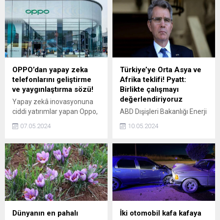
bir şekilde bağlantı
kurulduğunu belirtti.
OPPO’dan yapay zeka
Türkiye’ye Orta Asya ve
telefonlarını geliştirme
Afrika teklifi! Pyatt:
ve yaygınlaştırma sözü!
Birlikte çalışmayı
değerlendiriyoruz
Yapay zekâ inovasyonuna
ciddi yatırımlar yapan Oppo,
ABD Dışişleri Bakanlığı Enerji
yapay zekâ destekli
Kaynakları Müsteşar
07.05.2024
10.05.2024
telefonları daha da
Yardımcısı Geoffrey Pyatt,
geliştirmek ve
Türkiye ile ABD arasında
yaygınlaştırmak için
enerji alanında artan iş
çalışmalarını yoğun biçimde
birliğini değerlendirdi.
sürdürüyor.
Dünyanın en pahalı
İki otomobil kafa kafaya