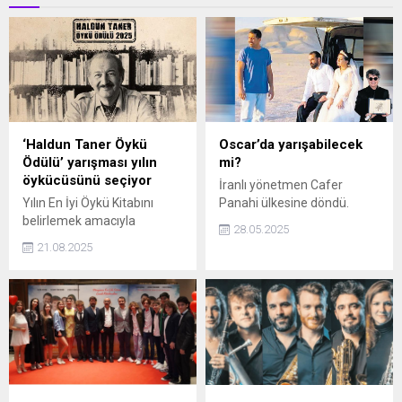
‘Haldun Taner Öykü
Oscar’da yarışabilecek
Ödülü’ yarışması yılın
mi?
öykücüsünü seçiyor
İranlı yönetmen Cafer
Yılın En İyi Öykü Kitabını
Panahi ülkesine döndü.
belirlemek amacıyla
28.05.2025
gerçekleştirilen Haldun
21.08.2025
Taner Öykü Ödülü yarışması,
bu yıl 36. kez yılın
öykücüsünü seçiyor. Milliyet
Gazetesi’nin düzenlediği
yarışma, 26 Eylül 2025
tarihine kadar başvuruları
kabul ediyor.