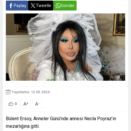
Paylaş
Tweetle
Gönder
Yayınlama: 12.05.2024
A
A
+
-
0
Bülent Ersoy, Anneler Günü’nde annesi Necla Poyraz’ın
mezarlığına gitti.