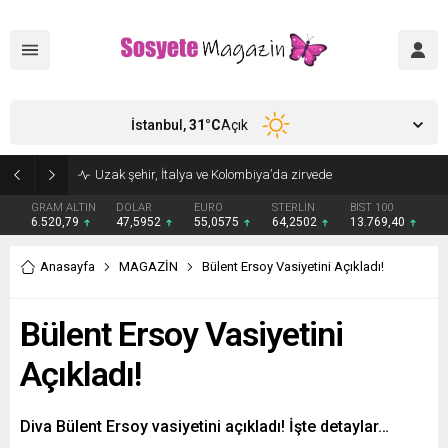
İstanbul,
31
°C
Açık
Uzak şehir, İtalya ve Kolombiya’da zirvede
GRAM ALTIN
DOLAR
EURO
STERLİN
BIST 100
6.520,79
47,5952
55,0575
64,2502
13.769,40
Anasayfa
MAGAZİN
Bülent Ersoy Vasiyetini Açıkladı!
Bülent Ersoy Vasiyetini
Açıkladı!
Diva Bülent Ersoy vasiyetini açıkladı! İşte detaylar…