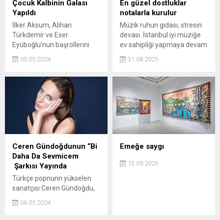
Çocuk Kalbinin Galası
En güzel dostluklar
Yapıldı
notalarla kurulur
İlker Aksum, Alihan
Müzik ruhun gıdası, stresin
Türkdemir ve Eser
devası. İstanbul iyi müziğe
Eyüboğlu’nun başrollerini
ev sahipliği yapmaya devam
paylaştığı Çocuk Kalbi’nin
ediyor.
05.05.2024
31.08.2025
galası yapıldı. Film ekibiyle
birlikte çok sayıda davetlinin
katıldığı gala renkli
görüntülere sahne oldu.
Ceren Gündoğdunun “Bi
Emeğe saygı
Daha Da Sevmicem
13.09.2025
Şarkısı Yayında
Türkçe popnunn yükselen
sanatçısı Ceren Gündoğdu,
2024 yılında yayınlayacağı,
06.05.2024
tamamı kendisine ait
şarkılardan oluşacak 2.