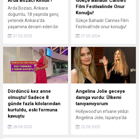
Arda Bozacı Kimdir?
Gökçe Bahadır Cannes
Film Festivalinde Onur
Arda Bozacı, Ankara
Konuğu!
doğumlu, 18 yaşında genç
yetenek Ankara'da
Gökçe Bahadır Cannes Film
yaşamına devam eden bir
Festivali’nde onur konuğu!
hentbol oyuncusudur. Aslen
İşte detaylar...
07.02.2025
07.05.2024
İstanbul' Acıbadem'li olan
1.90 boyundaki sporcu, sol
oyun kurucu mevkiinde
oynamakta ve kariyerine
Spor Toto Spor Kulübü’nde
devam etmektedir.
Dördüncü kez anne
Angelina Jolie geceye
olmuştu! Sadece 8
damga vurdu: Ülkemi
günde fazla kilolarından
tanıyamıyorum
kurtuldu, eski formuna
Hollywood’un efsane yıldızı
kavuştu
Angelina Jolie, İspanya’da
Son Magazin Haberleri:
düzenlenen San Sebastián
28.09.2025
22.09.2025
Dördüncü kez anne olan
Uluslararası Film
Wilma Elles, 8 gün sonra
Festivali’nde kırmızı halıya