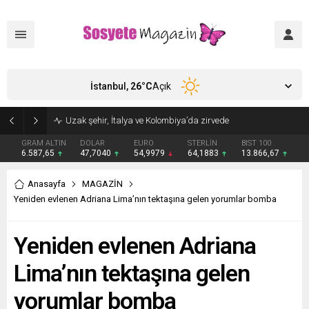
İstanbul,
26
°C
Açık
Uzak şehir, İtalya ve Kolombiya’da zirvede
GRAM ALTIN
DOLAR
EURO
STERLİN
BIST 100
6.587,65
47,7040
54,9979
64,1883
13.866,67
Anasayfa
MAGAZİN
Yeniden evlenen Adriana Lima’nın tektaşına gelen yorumlar bomba
Yeniden evlenen Adriana
Lima’nın tektaşına gelen
yorumlar bomba