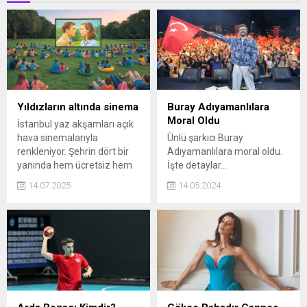
Yıldızların altında sinema
Buray Adıyamanlılara
Moral Oldu
İstanbul yaz akşamları açık
hava sinemalarıyla
Ünlü şarkıcı Buray
renkleniyor. Şehrin dört bir
Adıyamanlılara moral oldu.
yanında hem ücretsiz hem
İşte detaylar...
de biletli gösterimlerle
14.07.2025
14.05.2024
sinemaseverler yıldızların
altında film izlemenin
keyfini yaşıyor