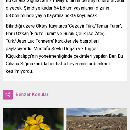
Bu Cihana Sığmazam 21 Mayıs tarihinde seyircilere elveda
diyecek. Şimdiye kadar 64 bölüm yayınlanan dizinin
68.bölümünde yayın hayatına nokta koyulacak.
Bilindiği üzere Oktay Kaynarca ‘Cezayir Türk/Temur Turan’,
Ebru Özkan ‘Firuze Turan’ ve Burak Çelik ise ‘Ateş
Türk/Jean Luc Tonnerre’ karakteriyle başrolleri
paylaşıyordu. Mustafa Şevki Doğan ve Tuğçe
Küçükkalıpçı’nın yönetmenliğinde çekimleri yapılan Ben Bu
Cihana Sığmazam’da her hafta heyecanın ardı arkası
kesilmiyordu.
Benzer Konular