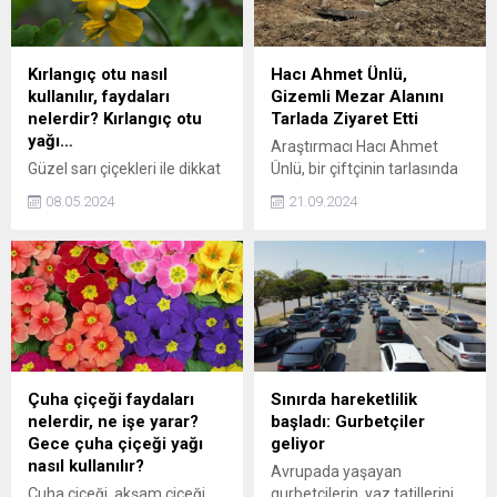
Kırlangıç otu nasıl
Hacı Ahmet Ünlü,
kullanılır, faydaları
Gizemli Mezar Alanını
nelerdir? Kırlangıç otu
Tarlada Ziyaret Etti
yağı…
Araştırmacı Hacı Ahmet
Güzel sarı çiçekleri ile dikkat
Ünlü, bir çiftçinin tarlasında
çeken kırlangıç otu
tesadüfen keşfedilen
08.05.2024
21.09.2024
görünümünün arkasında bir
gizemli mezarı incelemek
ton faydayı da beraberinde
üzere bölgeyi ziyaret etti.
taşıyor. Peki kırlangıç otu
Tarım faaliyetleri sırasında
nasıl kullanılır, kırlangıç otu
ortaya çıkan ve tarihi bir
faydaları nelerdir?
öneme sahip olduğu
düşünülen bu mezar, yerel
halkta büyük bir merak
uyandırdı.
Çuha çiçeği faydaları
Sınırda hareketlilik
nelerdir, ne işe yarar?
başladı: Gurbetçiler
Gece çuha çiçeği yağı
geliyor
nasıl kullanılır?
Avrupada yaşayan
Çuha çiçeği, akşam çiçeği
gurbetçilerin, yaz tatillerini