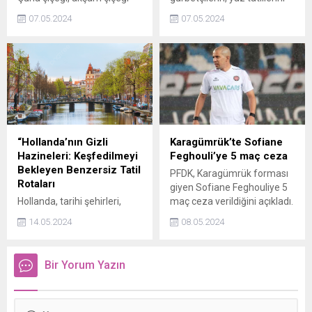
veya eşek otu olarak da
geçirmek üzere Türkiyeye
07.05.2024
07.05.2024
bilinen bu bitkinin içeriği çok
gelişleri öncesi Edirnedeki
zengin. Parklarda ve
sınır girişlerinde tedbirler
bahçelerde sık sık
alınmaya başlandı.
gördüğümüz çuha çiçeği,
piyasada genellikle kapsül
formunda bulunur ve
tüketilir. Çuha çiçeği
özellikleri nelerdir, gece
çuha çiçeği çayı nasıl
“Hollanda’nın Gizli
Karagümrük’te Sofiane
demlenir?
Hazineleri: Keşfedilmeyi
Feghouli’ye 5 maç ceza
Bekleyen Benzersiz Tatil
PFDK, Karagümrük forması
Rotaları
giyen Sofiane Feghouliye 5
Hollanda, tarihi şehirleri,
maç ceza verildiğini açıkladı.
renkli çiçek tarlaları,
14.05.2024
08.05.2024
etkileyici manzaraları ve
benzersiz kültürel mirasıyla
tatil severlere unutulmaz bir
Bir Yorum Yazın
deneyim sunuyor.
Hollanda'yı keşfetmek için
birçok neden bulunuyor.