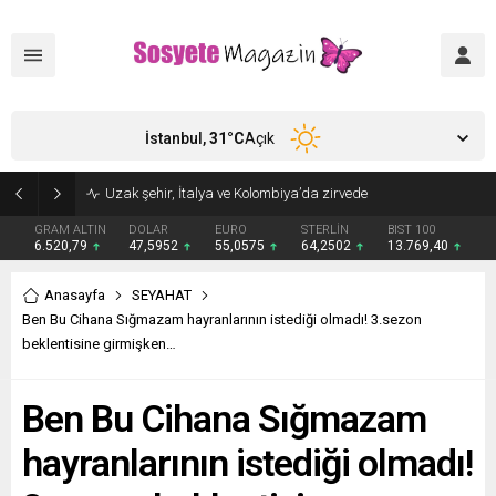
İstanbul,
31
°C
Açık
Aşkları sette başladı! Serra Arıtürk’ten sevgilisi Aytaç Şaşmaz’a romantik kutlama
GRAM ALTIN
DOLAR
EURO
STERLİN
BIST 100
6.520,79
47,5952
55,0575
64,2502
13.769,40
Anasayfa
SEYAHAT
Ben Bu Cihana Sığmazam hayranlarının istediği olmadı! 3.sezon
beklentisine girmişken…
Ben Bu Cihana Sığmazam
hayranlarının istediği olmadı!