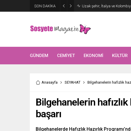
Aşkları sette başladı! Serra 
SON DAKİKA
kutlama
GÜNDEM
CEMİYET
EKONOMİ
KÜLTÜR
Anasayfa
SEYAHAT
Bilgehanelerin hafızlık haz
Bilgehanelerin hafızlık
başarı
Bilgehanelerde Hafızlık Hazırlık Programı’nd