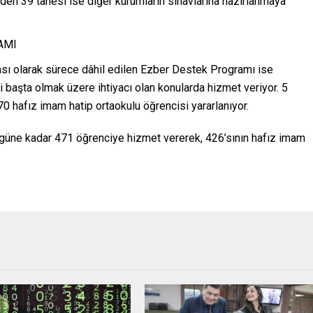
nden 39 tanesi ise diğer kurumların sınavlarına hazırlanmaya
AMI
ması olarak sürece dâhil edilen Ezber Destek Programı ise
i başta olmak üzere ihtiyacı olan konularda hizmet veriyor. 5
 hafız imam hatip ortaokulu öğrencisi yararlanıyor.
ugüne kadar 471 öğrenciye hizmet vererek, 426’sının hafız imam