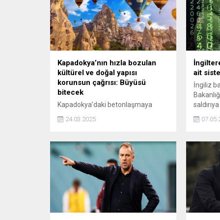
Kapadokya’nın hızla bozulan
İngilte
kültürel ve doğal yapısı
ait sis
korunsun çağrısı: Büyüsü
İngiliz b
bitecek
Bakanlığı
Kapadokya’daki betonlaşmaya
saldırıya
tepkiler sürüyor. Mimar, tarihçi ve
24.03.2025
07.05.
arkeologlar aynı çağrıda birleşiyor.