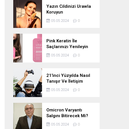
Yazın Cildinizi Urawla
Koruyun
05.05.2024
0
Pink Keratin İle
Saçlarınızı Yenileyin
05.05.2024
0
21'inci Yüzyılda Nasıl
Tanışır Ve İletişim
Kurarız Ve Metaverse
05.05.2024
0
Bunu Yakın Zamanda
Neden
Değiştirmeyecektir
Omicron Varyantı
Salgını Bitirecek Mi?
05.05.2024
0