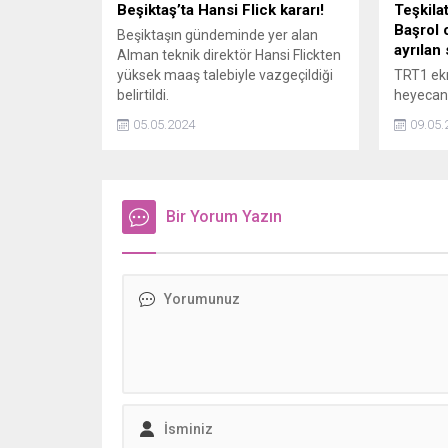
Beşiktaş’ta Hansi Flick kararı!
Teşkila
Başrol 
Beşiktaşın gündeminde yer alan
ayrılan
Alman teknik direktör Hansi Flickten
yüksek maaş talebiyle vazgeçildiği
TRT1 ekr
belirtildi.
heyecana
dizisind
05.05.2024
09.05.
yaşanaca
rekortme
başrolün
elveda d
Bir Yorum Yazın