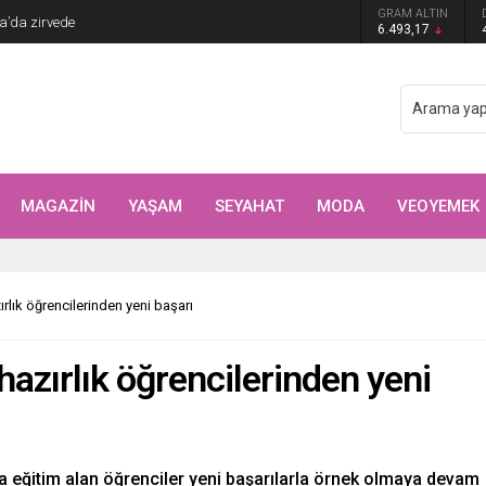
Arıtürk’ten sevgilisi Aytaç Şaşmaz’a romantik
GRAM ALTIN
6.493,17
MAGAZİN
YAŞAM
SEYAHAT
MODA
VEOYEMEK
ırlık öğrencilerinden yeni başarı
 hazırlık öğrencilerinden yeni
a eğitim alan öğrenciler yeni başarılarla örnek olmaya devam