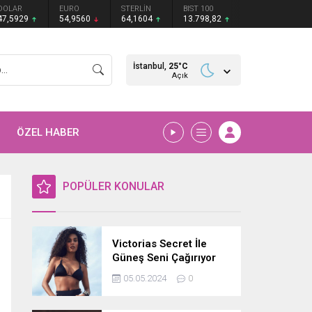
DOLAR
EURO
STERLİN
BIST 100
47,5929
54,9560
64,1604
13.798,82
İstanbul,
25
°C
Açık
ÖZEL HABER
POPÜLER KONULAR
Victorias Secret İle
Güneş Seni Çağırıyor
05.05.2024
0