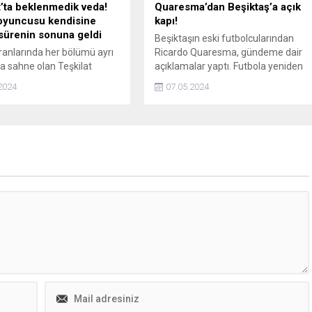
t’ta beklenmedik veda!
Quaresma’dan Beşiktaş’a açık
oyuncusu kendisine
kapı!
 sürenin sonuna geldi
Beşiktaşın eski futbolcularından
anlarında her bölümü ayrı
Ricardo Quaresma, gündeme dair
 sahne olan Teşkilat
açıklamalar yaptı. Futbola yeniden
e çok konuşulacak bir veda
dönebileceğini aktaran Quaresma,
2024
07.05.2024
k. İki sezondur TRT1in
Şenol Güneşle çalışmak istediğini
n projesi Teşkilatın
aktardı.
ü üstlenen Murat Yıldırım
emeye hazırlanıyor.