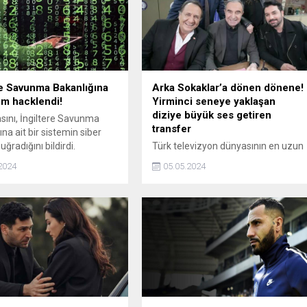
re Savunma Bakanlığına
Arka Sokaklar’a dönen dönene!
tem hacklendi!
Yirminci seneye yaklaşan
diziye büyük ses getiren
asını, İngiltere Savunma
transfer
na ait bir sistemin siber
 uğradığını bildirdi.
Türk televizyon dünyasının en uzun
ömürlü projelerinden biri olan Arka
2024
05.05.2024
Sokaklar tarihinde sık rastlanmayan
gelişme yaşandı. Şevket Çoruh’un
hemen ardından Oya Akar da Arka
Sokaklar projesine geri dönenler
listesine adını yazdırdı.