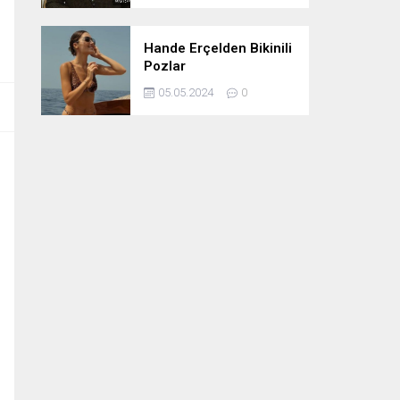
Hande Erçelden Bikinili
Pozlar
05.05.2024
0