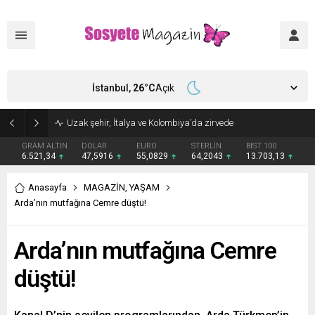
İstanbul,
26
°C
Açık
Aşkları sette başladı! Serra Arıtürk’ten sevgilisi Aytaç Şaşmaz’a romantik kutlama
GRAM ALTIN
DOLAR
EURO
STERLİN
BIST 100
6.521,34
47,5916
55,0829
64,2043
13.703,13
Anasayfa
MAGAZİN
,
YAŞAM
Arda’nın mutfağına Cemre düştü!
Arda’nın mutfağına Cemre
düştü!