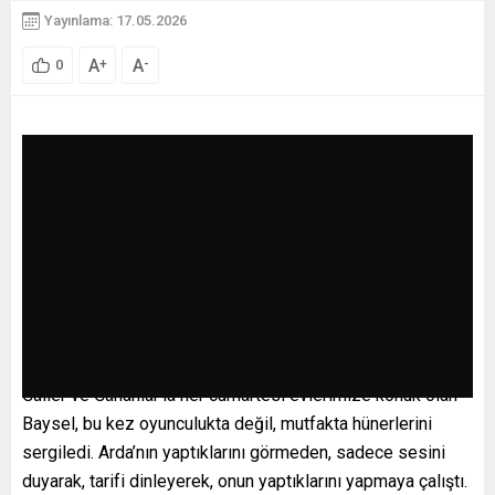
Yayınlama: 17.05.2026
A
A
+
-
0
Güller ve Günahlar’la her cumartesi evlerimize konuk olan
Baysel, bu kez oyunculukta değil, mutfakta hünerlerini
sergiledi. Arda’nın yaptıklarını görmeden, sadece sesini
duyarak, tarifi dinleyerek, onun yaptıklarını yapmaya çalıştı.