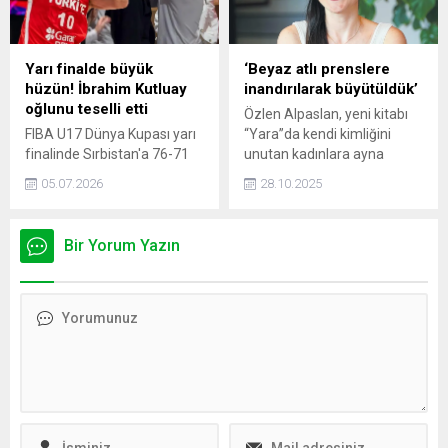
Yarı finalde büyük
‘Beyaz atlı prenslere
hüzün! İbrahim Kutluay
inandırılarak büyütüldük’
oğlunu teselli etti
Özlen Alpaslan, yeni kitabı
FIBA U17 Dünya Kupası yarı
“Yara”da kendi kimliğini
finalinde Sırbistan'a 76-71
unutan kadınlara ayna
yenilerek final şansını
tutuyor. Yazar kitabında
05.07.2026
28.10.2025
kaçıran U17 Milli Takımı'nda
kadınların beyaz rengin
Ömer Kutluay büyük üzüntü
hâkim olduğu ‘mutlu
yaşadı. Maçı tribünden
son’lara inandırılarak
Bir Yorum Yazın
izleyen babası İbrahim
büyütüldüğüne itiraz
Kutluay, oğlunun yanına
ederek “kendi kendinizin
koşarak sarıldı ve teselli etti.
elinden tutun yürürken”
Baba-oğulun duygu dolu
diyor.
anları sosyal medyada
gündem oldu.