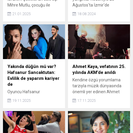
Mihre Mutlu, çocuğu ile
Ağustos'ta İzmir'de
birlikte gittiği 'Charlie'nin
yapacağı konseri iptal
21.01.2025
18.08.2024
Çikolata Fabrikası' adlı
ettiğini duyurdu. Ünlü
tiyatro oyununda Nihal
sanatçı, "Aklım, kalbim,
Candan'ın rol aldığını
dualarım İzmir halkı ve o
görünce hayal kırıklığı
topraklarda yaşayan tüm
yaşadığını söyledi.
canlılarımız ile" ifadelerini
kullanarak, bu zor dönemde
İzmir'e destek olduğunu
belirtti. Gülşen, iptal edilen
konserin yerine yeni bir tarih
Yakında düğün mü var?
Ahmet Kaya, vefatının 25.
belirlediğini de açıkladı.
Hafsanur Sancaktutan:
yılında AKM’de anıldı
Evlilik de yaparım kariyer
Kendine özgü yorumlama
de
tarzıyla müzik dünyasında
Oyuncu Hafsanur
önemli yer edinen Ahmet
Sancaktutan ve meslektaşı
Kaya, vefatının 25. yılında
19.11.2025
17.11.2025
sevgilisi Kubilay Aka'nın aşkı
Atatürk Kültür Merkezi
doludizgin devam ediyor.
Tiyatro Salonu'nda
Ünlü isim, evlilikle ilgili
düzenlenen Ahmet Abi'min
açıklamalarda bulundu.
Şarkıları - Anılar, İzler ve
Hasret konseriyle anıldı.