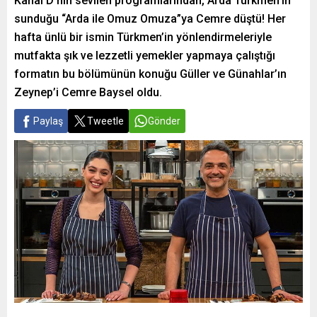
Kanal D’nin sevilen programlarından, Arda Türkmen’in
sunduğu “Arda ile Omuz Omuza”ya Cemre düştü! Her
hafta ünlü bir ismin Türkmen’in yönlendirmeleriyle
mutfakta şık ve lezzetli yemekler yapmaya çalıştığı
formatın bu bölümünün konuğu Güller ve Günahlar’ın
Zeynep’i Cemre Baysel oldu.
Paylaş
Tweetle
Gönder