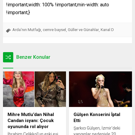
!important;width: 100% !important;min-width: auto
!important;}
Arda'nın Mutfağı
cemre baysel
Güller ve Günahlar
Kanal D
,
,
,
Benzer Konular
Mihre Mutlu’dan Nihal
Gülşen Konserini İptal
Candan isyanı: Çocuk
Etti
oyununda rol alıyor
Şarkıcı Gülşen, İzmir'deki
İbrahim Çelikkol'un eski eşi
yangınlar nedeniyle 20