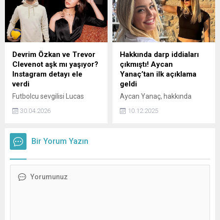
karşılandı. İşte o anlar...
Devrim Özkan ve Trevor
Hakkında darp iddiaları
Clevenot aşk mı yaşıyor?
çıkmıştı! Aycan
Instagram detayı ele
Yanaç’tan ilk açıklama
verdi
geldi
Futbolcu sevgilisi Lucas
Aycan Yanaç, hakkında
Torreira ile bir dargın bir
çıkan “darp/şiddet”
30.04.2026
10.12.2025
barışık aşk yaşayan oyuncu
iddialarına ilişkin sessizliğini
Devrim Özkan'ın ayrılık
bozdu. Ünlü isim, avukatı
sonrası voleybolcu Trevor
aracılığıyla yaptığı
Bir Yorum Yazın
Clevenot ile birlikte olduğu
açıklamada suçlamaları
iddiası magazin
“gerçeği yansıtmayan,
gündeminde yer almaya
gündeme gelme ve itibar
devam ediyor. İkilinin
zedeleme amaçlı iddialar”
Instagram paylaşımları
olarak nitelendirdi.
kafaları karıştırdı.