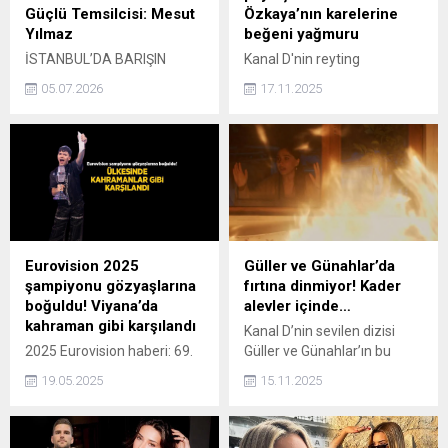
Güçlü Temsilcisi: Mesut
Özkaya’nın karelerine
Yılmaz
beğeni yağmuru
İSTANBUL’DA BARIŞIN
Kanal D'nin reyting
GÜÇLÜ SESİ: MESUT
rekortmeni dizisi Uzak
05.07.2026
17.11.2025
YILMAZ İstanbul’da
Şehir'de Kaya karakterini
faaliyetlerini sürdüren
canlandıran Atakan
Uluslararası Barış Hareketi
Özkaya'nın set
Sivil Toplum Kuruluşu,
paylaşımlarına kısa sürede
toplumsal uyum ve küresel
beğeni yağdı.
barış vizyonuyla dikkat
çekmeye devam ediyor.
Kuruluşun İstanbul İl Şube
Başkanı MESUT YILMAZ,
Eurovision 2025
Güller ve Günahlar’da
barışın yalnızca bir ideal
şampiyonu gözyaşlarına
fırtına dinmiyor! Kader
değil, insanlık için zorunlu bir
boğuldu! Viyana’da
alevler içinde…
yaşam biçimi olduğuna
kahraman gibi karşılandı
Kanal D’nin sevilen dizisi
vurgu yaparak önemli
2025 Eurovision haberi: 69.
Güller ve Günahlar’ın bu
mesajlar verdi. Uluslararası...
Eurovision şarkı yarışmasını
akşam ekrana gelecek yeni
19.05.2025
15.11.2025
Avusturya'dan Johannes
bölümünde gerilim
Pietsch kazandı. Müzisyen
tırmanacak.
Viyana'da kahramanlar gibi