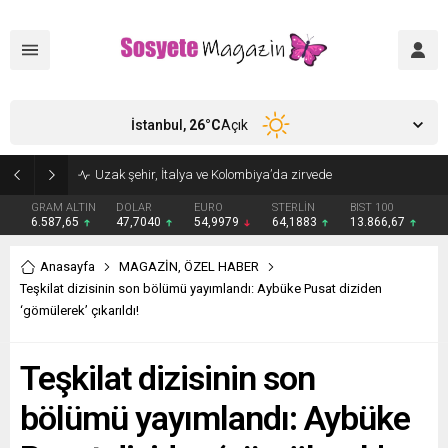
İstanbul,
26
°C
Açık
Aşkları sette başladı! Serra Arıtürk’ten sevgilisi Aytaç Şaşmaz’a romantik kutlama
GRAM ALTIN
DOLAR
EURO
STERLİN
BIST 100
6.587,65
47,7040
54,9979
64,1883
13.866,67
Anasayfa
MAGAZİN
,
ÖZEL HABER
Teşkilat dizisinin son bölümü yayımlandı: Aybüke Pusat diziden
‘gömülerek’ çıkarıldı!
Teşkilat dizisinin son
bölümü yayımlandı: Aybüke