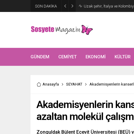
Aşkları sette başladı! Serra 
SON DAKİKA
kutlama
GÜNDEM
CEMİYET
EKONOMİ
KÜLTÜR
Anasayfa
SEYAHAT
Akademisyenlerin kanserli 
Akademisyenlerin kanser
azaltan molekül çalışma
Zonguldak Bülent Ecevit Üniversitesi (BEÜ) 