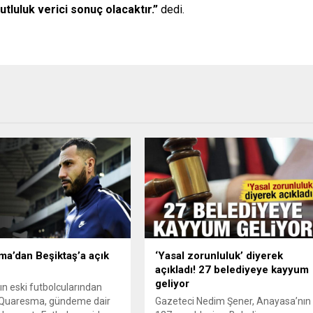
tluluk verici sonuç olacaktır.”
dedi.
a’dan Beşiktaş’a açık
‘Yasal zorunluluk’ diyerek
açıkladı! 27 belediyeye kayyum
geliyor
ın eski futbolcularından
 Quaresma, gündeme dair
Gazeteci Nedim Şener, Anayasa’nın