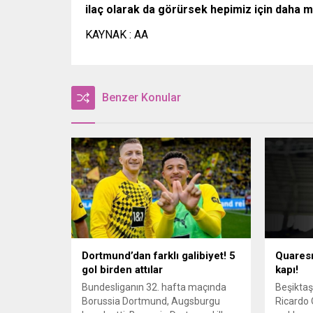
ilaç olarak da görürsek hepimiz için daha mu
KAYNAK : AA
Benzer Konular
Dortmund’dan farklı galibiyet! 5
Quaresm
gol birden attılar
kapı!
Bundesliganın 32. hafta maçında
Beşiktaş
Borussia Dortmund, Augsburgu
Ricardo