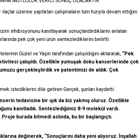
 DAHA MUTLULUK VERICI SONUÇ OLACAKTIR”
 ilaçlar üzerine yaptıkları çalışmaların tüm hızıyla devam ettiğini
nzim inhibisyonunu kanıtlayarak sonuçlandırdıklarını anlatan
arında pek çok yeni ürün sentezlediklerini belirtti.
elerinin Güzel ve Yaşin tarafından çalışıldığını aktararak,
“Pek
tivitesi çalışıldı. Özellikle yumuşak doku kanserlerinde çok
umuzu gerçekleştirdik ve patentimizi de aldık. Çok
mek istediklerini dile getiren Gerçek, şunları kaydetti:
erin tedavisine bir ışık da biz yakmış oluruz. Özellikle
ğunu kanıtladık. Sentezlediğimiz 8-9 molekül vardı.
i. Proje burada bitmedi aslında, bu bir başlangıçtı.
ıklarına değinerek, “Sonuçlarını daha yeni alıyoruz. İnşallah