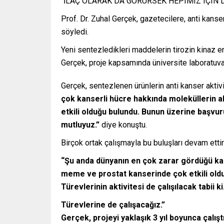
“İLAÇ OLARAK DA GÖRÜRSEK HEPIMIZ IÇIN
Prof. Dr. Zuhal Gerçek, gazetecilere, anti kanser
söyledi.
Yeni sentezledikleri maddelerin tirozin kinaz e
Gerçek, proje kapsamında üniversite laboratuvarl
Gerçek, sentezlenen ürünlerin anti kanser aktivit
çok kanserli hücre hakkında moleküllerin ak
etkili olduğu bulundu. Bunun üzerine başvur
mutluyuz.”
diye konuştu.
Birçok ortak çalışmayla bu buluşları devam ettir
“Şu anda dünyanın en çok zarar gördüğü kans
meme ve prostat kanserinde çok etkili oldu
Türevlerinin aktivitesi de çalışılacak tabii k
Türevlerine de çalışacağız.”
Gerçek, projeyi yaklaşık 3 yıl boyunca çalışt