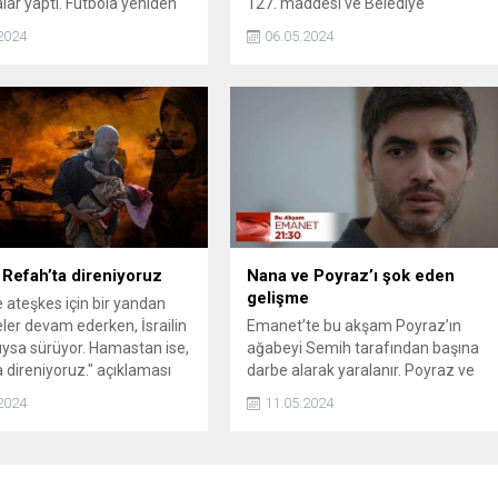
lar yaptı. Futbola yeniden
127. maddesi ve Belediye
ceğini aktaran Quaresma,
Kanunu’nun 45 ve 46. maddelerini
2024
06.05.2024
neşle çalışmak istediğini
hatırlatarak DEM Partili 27
belediyeye kayyum atanma hazırlığ
yapıldığını söyledi.
Refah’ta direniyoruz
Nana ve Poyraz’ı şok eden
gelişme
ateşkes için bir yandan
er devam ederken, İsrailin
Emanet’te bu akşam Poyraz’ın
arıysa sürüyor. Hamastan ise,
ağabeyi Semih tarafından başına
 direniyoruz." açıklaması
darbe alarak yaralanır. Poyraz ve
Nana güç bela kendine gelen
2024
11.05.2024
ağabeylerinin sözleriyle büyük şok
yaşar. Bu gerçekler ne?