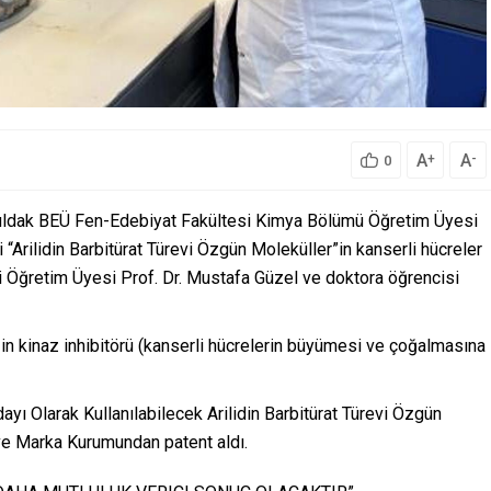
A
A
+
-
0
uldak BEÜ Fen-Edebiyat Fakültesi Kimya Bölümü Öğretim Üyesi
ği “Arilidin Barbitürat Türevi Özgün Moleküller”in kanserli hücreler
si Öğretim Üyesi Prof. Dr. Mustafa Güzel ve doktora öğrencisi
zin kinaz inhibitörü (kanserli hücrelerin büyümesi ve çoğalmasına
ayı Olarak Kullanılabilecek Arilidin Barbitürat Türevi Özgün
 ve Marka Kurumundan patent aldı.