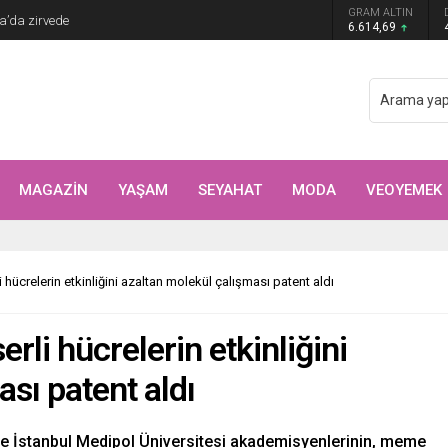
Arıtürk’ten sevgilisi Aytaç Şaşmaz’a romantik
GRAM ALTIN
6.614,69
MAGAZİN
YAŞAM
SEYAHAT
MODA
VEOYEMEK
hücrelerin etkinliğini azaltan molekül çalışması patent aldı
li hücrelerin etkinliğini
sı patent aldı
ve İstanbul Medipol Üniversitesi akademisyenlerinin, meme