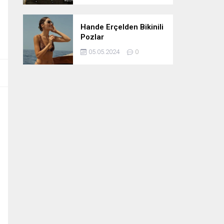
Hande Erçelden Bikinili
Pozlar
05.05.2024
0