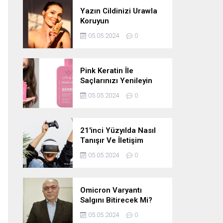
Yazın Cildinizi Urawla
Koruyun
05.05.2024
0
Pink Keratin İle
Saçlarınızı Yenileyin
05.05.2024
0
21'inci Yüzyılda Nasıl
Tanışır Ve İletişim
Kurarız Ve Metaverse
05.05.2024
0
Bunu Yakın Zamanda
Neden
Değiştirmeyecektir
Omicron Varyantı
Salgını Bitirecek Mi?
05.05.2024
0