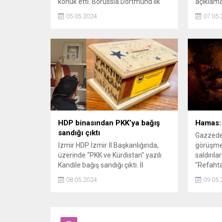
konuk etti. Borussia Dortmund ilk
açıklama
yarıda 4 gol attığı rakibini 5-1
dönebile
05.05.2024
07.05.
mağlup etti ve ligde 2 maç aradan
Şenol Gü
sonra galip geldi.
aktardı.
HDP binasından PKK’ya bağış
Hamas: 
sandığı çıktı
Gazzede 
İzmir HDP İzmir İl Başkanlığında,
görüşmel
üzerinde "PKK ve Kürdistan" yazılı
saldırıl
Kandile bağış sandığı çıktı. İl
"Refahta
Başkanlığına gelen terör örgütü
geldi.
08.05.2024
09.05.
destekçilerinden toplanan paraların
PKKya destek amacıyla Kandile
gönderildiği belirlendi.