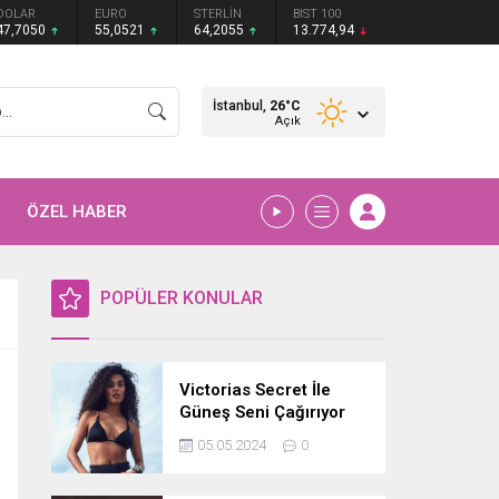
DOLAR
EURO
STERLİN
BIST 100
47,7050
55,0521
64,2055
13.774,94
İstanbul,
26
°C
Açık
ÖZEL HABER
POPÜLER KONULAR
Victorias Secret İle
Güneş Seni Çağırıyor
05.05.2024
0