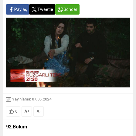
Paylaş
Tweetle
Gönder
Yayınlama: 07.05.2024
A
A
+
-
0
92.Bölüm