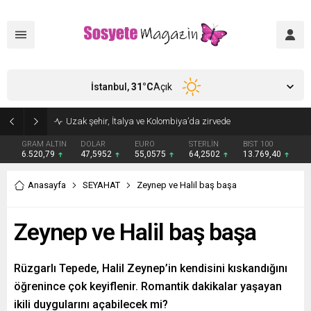
İstanbul,
31
°C
Açık
Uzak şehir, İtalya ve Kolombiya’da zirvede
GRAM ALTIN
DOLAR
EURO
STERLİN
BIST 100
6.520,79
47,5952
55,0575
64,2502
13.769,40
Anasayfa
SEYAHAT
Zeynep ve Halil baş başa
Zeynep ve Halil baş başa
Rüzgarlı Tepede, Halil Zeynep’in kendisini kıskandığını
öğrenince çok keyiflenir. Romantik dakikalar yaşayan
ikili duygularını açabilecek mi?