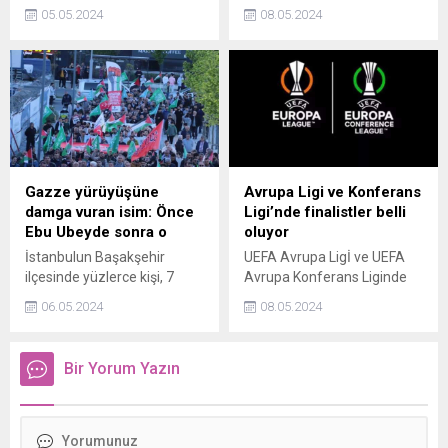
Winamp, çok yakında yeni
Bakanı Alparslan Bayraktar,
05.05.2024
08.05.2024
müzik platformu ile geri
BOTAŞ ile ABDnin
dönüyor
ExxonMobil şirketi arasında
LNG ticaretine ilişkin iş birliği
anlaşması imzalandığını
açıkladı.
Gazze yürüyüşüne
Avrupa Ligi ve Konferans
damga vuran isim: Önce
Ligi’nde finalistler belli
Ebu Ubeyde sonra o
oluyor
İstanbulun Başakşehir
UEFA Avrupa Ligİ ve UEFA
ilçesinde yüzlerce kişi, 7
Avrupa Konferans Liginde
Ekimden bu yana İsrailin
finalistler belli oluyor.
06.05.2024
08.05.2024
saldırıları altındaki Gazzeye
destek amacıyla yürüyüş
düzenlendi. Göstericiler
Bir Yorum Yazın
hayatını kaybeden 10
binlerce Filistinli için de
gıyabi cenaze namazı kıldı.