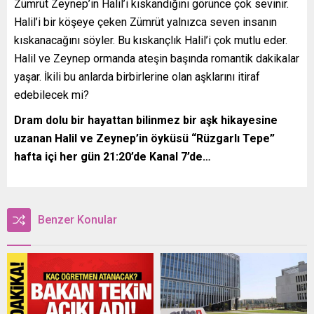
Zümrüt Zeynep’in Halil’i kıskandığını görünce çok sevinir.
Halil’i bir köşeye çeken Zümrüt yalnızca seven insanın
kıskanacağını söyler. Bu kıskançlık Halil’i çok mutlu eder.
Halil ve Zeynep ormanda ateşin başında romantik dakikalar
yaşar. İkili bu anlarda birbirlerine olan aşklarını itiraf
edebilecek mi?
Dram dolu bir hayattan bilinmez bir aşk hikayesine
uzanan Halil ve Zeynep’in öyküsü “Rüzgarlı Tepe”
hafta içi her gün 21:20’de Kanal 7’de…
Benzer Konular