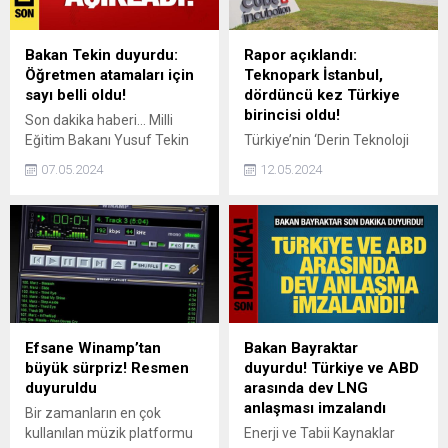
Bakan Tekin duyurdu:
Rapor açıklandı:
Öğretmen atamaları için
Teknopark İstanbul,
sayı belli oldu!
dördüncü kez Türkiye
birincisi oldu!
Son dakika haberi... Milli
Eğitim Bakanı Yusuf Tekin
Türkiye’nin ‘Derin Teknoloji
20 bin öğretmenin atanması
Merkezi’ Teknopark
07.05.2024
12.05.2024
konusunda uzlaşıldığını
İstanbul, Patent Effect
duyurdu.
tarafından 20 teknoloji
kategorisi esas alınarak
hazırlanan Türkiye’nin
Patent Raporunda, patentli
start-up’lara sahip
teknoparklar arasında bu yıl
da birinci oldu.
Efsane Winamp’tan
Bakan Bayraktar
büyük sürpriz! Resmen
duyurdu! Türkiye ve ABD
duyuruldu
arasında dev LNG
anlaşması imzalandı
Bir zamanların en çok
kullanılan müzik platformu
Enerji ve Tabii Kaynaklar