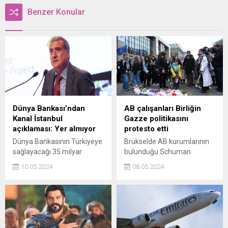
Benzer Konular
Dünya Bankası’ndan
AB çalışanları Birliğin
Kanal İstanbul
Gazze politikasını
açıklaması: Yer almıyor
protesto etti
Dünya Bankasının Türkiyeye
Brükselde AB kurumlarının
sağlayacağı 35 milyar
bulunduğu Schuman
dolarlık finansmanın Kanal
Meydanında uluslararası
10.05.2024
08.05.2024
İstanbul Projesi için
hukuk, AB anlaşmaları ve
kullanılacağı iddialarına yanıt
BM Soykırım Sözleşmesi
veren Dünya Bankası
için sembolik cenaze töreni
Türkiye Ülke Direktörü
düzenlendi.
Humberto Lopez, "İşbirliği
içerisinde yer almıyor" dedi.