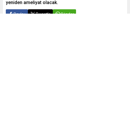
yeniden ameliyat olacak.
Paylaş
Tweetle
Gönder
Yayınlama: 05.05.2024
A
A
+
-
0
Kazakistan’da Natalia Vladimir’in 4 çocuğundan en küçüğü