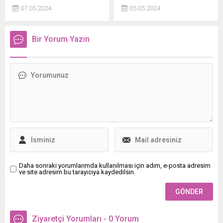
vatandaşlar tarafından cep
edilmişti. KBB Uzmanı Prof.
07.05.2024
05.05.2024
telefonu kameralarıyla
Dr. Abdulkadir Özgür, bu
kaydedildi.
rahatsızlığı olan kişilerin
izlemesi gereken yolu
Bir Yorum Yazın
Haber7ye anlattı.
Daha sonraki yorumlarımda kullanılması için adım, e-posta adresim
ve site adresim bu tarayıcıya kaydedilsin.
Ziyaretçi Yorumları - 0 Yorum