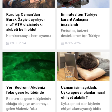
Kuruluş Osman’dan
Emirates’ten Türkiye
Burak Özçivit ayrılıyor
kararı! Anlaşma
mu? ATV dizisindeki
imzalandı
akıbeti belli oldu!
Emirates, turizmi
Hem konusuyla hem oyuncu
desteklemek için Türkiye
kadrosuyla ATVye
Turizm Tanıtım ve
09.05.2024
07.05.2024
damgasını vuran Kuruluş
Geliştirme Ajansı (TGA) ile
Osmanda Burak Özçivitin
işbirliği anlaşması imzaladı.
akıbeti belli oldu. 2019den
Emiratesin Avrupa Ticari
bu yana yayın hayatına
Operasyonlar Kıdemli
devam eden Kuruluş
Başkan Yardımcısı,
Osmanın başroldeki ismi
anlaşmadan büyük bir
Burak Özçivit, 1 sezon daha
mutluluk duyduklarını
anlaşma sağladı.
belirtti.
Yer: Bodrum! Akdeniz
Uzman isim açıkladı:
foku gece kulübünde
Uyku apnesi olanlar nasıl
ehliyet alabilir?
Bodrum’da gece kulüplerinin
olduğu bölgeye avlanmaya
Uyku apnesi olan kişilerin
gelen Akdeniz foku,
ehliyet alamayacağı iddia