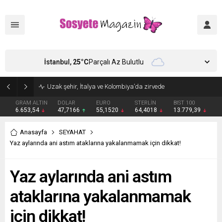
İstanbul,
25
°C
Parçalı Az Bulutlu
Aşkları sette başladı! Serra Arıtürk’ten sevgilisi Aytaç Şaşmaz’a romantik kutlama
GRAM ALTIN
DOLAR
EURO
STERLİN
BIST 100
6.653,54
47,7166
55,1520
64,4018
13.779,39
Anasayfa
SEYAHAT
Yaz aylarında ani astım ataklarına yakalanmamak için dikkat!
Yaz aylarında ani astım
ataklarına yakalanmamak
için dikkat!