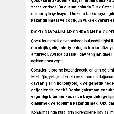
çocukların akademik başarılarının daha kötü
zarar veriyor. Bu durum aslında Türk Ceza 
durumuyla çelişiyor. Umarım bu konuya ilgili 
kazandırılması ve çocuğun yüksek yararı e
RİSKLİ DAVRANIŞLAR SONRADAN DA ÖĞRE
Çocukların riskli davranışlarda bulunabildiğini 
nörolojik gelişimleriyle düşük korku düzeyi a
arttırıyor. Ayrıca bu riskli davranışlar, diğe
açıklamasını yaptı.
Çocukları sisteme kazandıracak, onların eğitiml
Mertoğlu, yetişkinlerdeki ceza sorumluluğunun
davranışların nörobiyolojik ve genetik ned
değerlendirilecek? Benim çalışmam çocuk ve 
ergenliği bitimine kadar ve beyindeki geli
olabilmek ve topluma kazandırmak. Okuldaki
Konuşmasında kuralların öğrencilerle paylaşılm