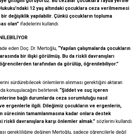
ye gittiğini görüyoruz. Bu cezalar çocuklara fayda yerine
Hukuku’ndaki 12 yaş altındaki çocuklara ceza verilmemesi
bir değişiklik yapılabilir. Çünkü çocukların topluma
sas olan”
ifadelerini kullandı.
NİLEBİLİYOR
ifade eden Doç. Dr. Mertoğlu,
“Yapılan çalışmalarda çocukların
rasında bir ilişki görülmüş. Bu da riskli davranışları
r öğrencilerden tarafından da görülüp, öğrenilebiliyor.”
erini sürdürebilecek önlemlerin alınması gerektiğini aktaran
 da konuşulacağını belirterek
“Şiddet ve suç içeren
enlerine bağlı durumlarda ceza sorumluluğu nasıl
ergenlerle ilgili. Dileğimiz çocukların ve ergenlerin,
şim sürecinin tamamlanmasına kadar onlara destek
 riskli davranışlara karşı önlemler almak.”
sözlerini kullandı.
ası gerekliliğine değinen Mertoğlu, sadece öğrencilerle değil