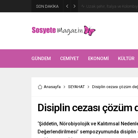
Aşkları sette başladı! Serra 
SON DAKİKA
kutlama
GÜNDEM
CEMİYET
EKONOMİ
KÜLTÜR
Anasayfa
SEYAHAT
Disiplin cezası çözüm deği
Disiplin cezası çözüm d
‘Şiddetin, Nörobiyolojik ve Kalıtımsal Neden
Değerlendirilmesi’ sempozyumunda disiplin c