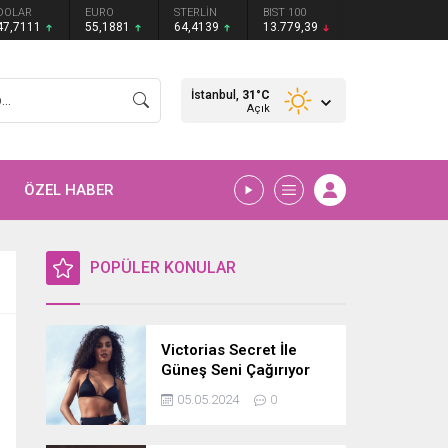
DOLAR
EURO
STERLİN
BIST 100
47,7111
55,1881
64,4139
13.779,39
İstanbul,
31
°C
Açık
ÖZEL HABER
POPÜLER KONULAR
Victorias Secret İle
Güneş Seni Çağırıyor
05.05.2024
0