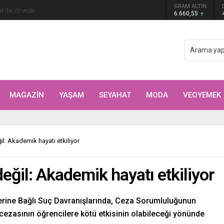
Arıtürk’ten sevgilisi Aytaç Şaşmaz’a romantik
GRAM ALTIN
6.660,55
MAGAZİN
YAŞAM
SEYAHAT
MODA
VEOYEMEK
l: Akademik hayatı etkiliyor
eğil: Akademik hayatı etkiliyor
lerine Bağlı Suç Davranışlarında, Ceza Sorumluluğunun
ezasının öğrencilere kötü etkisinin olabileceği yönünde