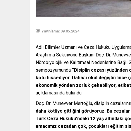
Yayınlama: 09.05.2024
Adli Bilimler Uzmanı ve Ceza Hukuku Uygulama
Araştırma Seksiyonu Başkanı Doç. Dr. Münevver M
Nörobiyolojik ve Kalıtımsal Nedenlerine Bağlı 
sempozyumunda
“Disiplin cezası yüzünden o
kötü hissediyor. Dahası okul değiştirilince 
ekonomik yönden zorluk çekebiliyor, etiketle
açıklamasında bulundu.
Doç. Dr. Münevver Mertoğlu, disiplin cezaların
daha kötüye gittiğini görüyoruz. Bu cezalar
Türk Ceza Hukuku’ndaki 12 yaş altındaki ço
amacımız cezadan çok, çocukları eğitim si