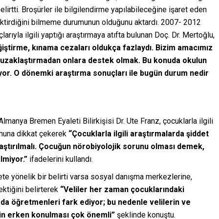
elirtti. Broşürler ile bilgilendirme yapılabileceğine işaret eden
ektirdiğini bilmeme durumunun olduğunu aktardı. 2007- 2012
suçlarıyla ilgili yaptığı araştırmaya atıfta bulunan Doç. Dr. Mertoğlu,
iştirme, kınama cezaları oldukça fazlaydı. Bizim amacımız
 uzaklaştırmadan onlara destek olmak. Bu konuda okulun
uyor. O dönemki araştırma sonuçları ile bugün durum nedir
lmanya Bremen Eyaleti Bilirkişisi Dr. Ute Franz, çocuklarla ilgili
umuna dikkat çekerek
“Çocuklarla ilgili araştırmalarda şiddet
aştırılmalı. Çocuğun nörobiyolojik sorunu olması demek,
lmiyor.”
ifadelerini kullandı.
te yönelik bir belirti varsa sosyal danışma merkezlerine,
ktiğini belirterek
“Veliler her zaman çocuklarındaki
da öğretmenleri fark ediyor; bu nedenle velilerin ve
isin erken konulması çok önemli”
şeklinde konuştu.