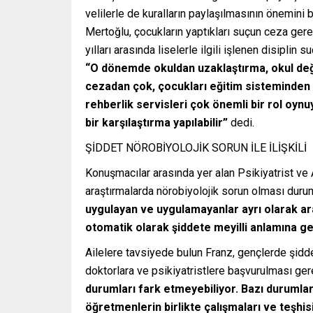
velilerle de kuralların paylaşılmasının önemini b
Mertoğlu, çocukların yaptıkları suçun ceza ger
yılları arasında liselerle ilgili işlenen disiplin 
“O dönemde okuldan uzaklaştırma, okul değ
cezadan çok, çocukları eğitim sisteminden
rehberlik servisleri çok önemli bir rol oyn
bir karşılaştırma yapılabilir”
dedi.
ŞİDDET NÖROBİYOLOJİK SORUN İLE İLİŞKİLİ
Konuşmacılar arasında yer alan Psikiyatrist ve A
araştırmalarda nörobiyolojik sorun olması dur
uygulayan ve uygulamayanlar ayrı olarak ar
otomatik olarak şiddete meyilli anlamına ge
Ailelere tavsiyede bulun Franz, gençlerde şidde
doktorlara ve psikiyatristlere başvurulması gere
durumları fark etmeyebiliyor. Bazı durumlar
öğretmenlerin birlikte çalışmaları ve teşh