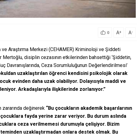
A
A
+
-
0
 ve Araştırma Merkezi (CEHAMER) Kriminoloji ve Şiddeti
ertoğlu, disiplin cezasının etkilerinden bahsettiği ‘Şiddetin,
Suç Davranışlarında, Ceza Sorumluluğunun Değerlendirilmesi’
kuldan uzaklaştırılan öğrenci kendisini psikolojik olarak
çocuk evinden daha uzak olabiliyor. Dolayısıyla maddi ve
niyor. Arkadaşlarıyla ilişkilerinde zorlanıyor.”
ın zararında değinerek
“Bu çocukların akademik başarılarının
 çocuklara fayda yerine zarar veriyor. Bu durum aslında
cuklara ceza verilmemesi durumuyla çelişiyor. Bizim
steminden uzaklaştırmadan onlara destek olmak. Bu