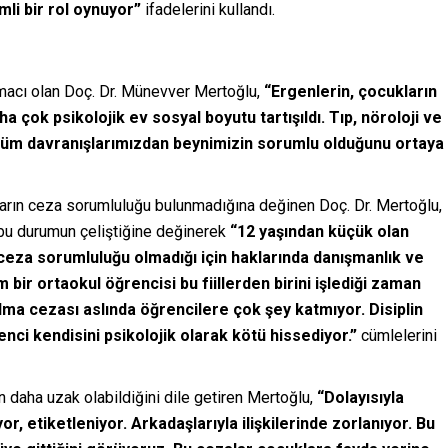
li bir rol oynuyor”
ifadelerini kullandı.
cı olan Doç. Dr. Münevver Mertoğlu,
“Ergenlerin, çocukların
ha çok psikolojik ev sosyal boyutu tartışıldı. Tıp, nöroloji ve
 tüm davranışlarımızdan beynimizin sorumlu olduğunu ortaya
ların ceza sorumluluğu bulunmadığına değinen Doç. Dr. Mertoğlu,
 bu durumun çeliştiğine değinerek
“12 yaşından küçük olan
ceza sorumluluğu olmadığı için haklarında danışmanlık ve
m bir ortaokul öğrencisi bu fiillerden birini işlediği zaman
ılma cezası aslında öğrencilere çok şey katmıyor. Disiplin
nci kendisini psikolojik olarak kötü hissediyor.”
cümlelerini
daha uzak olabildiğini dile getiren Mertoğlu,
“Dolayısıyla
 etiketleniyor. Arkadaşlarıyla ilişkilerinde zorlanıyor. Bu