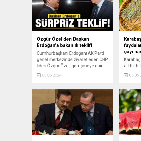
Özgür Özel’den Başkan
Karabaş 
Erdoğan’a bakanlık teklifi
faydala
çayı na
Cumhurbaşkanı Erdoğanı AK Parti
genel merkezinde ziyaret eden CHP
Karabaş o
lideri Özgür Özel, görüşmeye dair
ait bir b
dikkat çeken açıklamada bulundu.
özellikle
05.05.2024
05.05.
Özel, Erdoğana "bakanlık" teklifinde
Lavanta t
bulunduğunu açıkladı.
ilkbaha
mor çiçe
nasıl kul
demleni