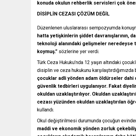
konuda okulun rehberlik servisleri çok önem
DİSİPLİN CEZASI ÇÖZÜM DEĞİL
Düzenlenen uluslararası sempozyumda konuşma
hatta yetişkinlerin şiddet davranışlarının, da
teknoloji alanındaki gelişmeler neredeyse
koymuş.”
sözlerine yer verdi.
Türk Ceza Hukuku’nda 12 yaşın altındaki çocuk
disiplin ve ceza hukukunu karşılaştırdığımızda
çocuklar adli yönden adam öldürseler dahi 
güvenlik tedbirleri uygulanıyor. Fakat diyeli
okuldan uzaklaştırılıyor. Okuldan uzaklaştır
cezası yüzünden okuldan uzaklaştırılan öğre
kullandı.
Okul değiştirilmesi durumunda çocuğun evinden 
maddi ve ekonomik yönden zorluk çekebiliyor,