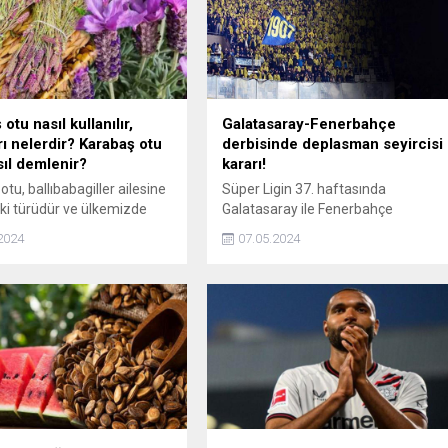
otu nasıl kullanılır,
Galatasaray-Fenerbahçe
rı nelerdir? Karabaş otu
derbisinde deplasman seyircisi
sıl demlenir?
kararı!
tu, ballıbabagiller ailesine
Süper Ligin 37. haftasında
itki türüdür ve ülkemizde
Galatasaray ile Fenerbahçe
 Akdeniz bölgesinde yetişir.
arasında 19 Mayıs Pazar günü
2024
07.05.2024
ürü olarak bilinen bu bitki,
oynanacak derbide, sarı-lacivertli
r mevsiminde pembe veya
taraftarlar da deplasman
kler açar. Peki karabaş otu
tribününde yer alabilecek.
lanılır, karabaş otu çayı nasıl
r?