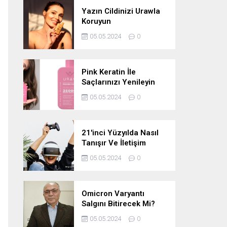
Yazın Cildinizi Urawla
Koruyun
05.05.2024
0
Pink Keratin İle
Saçlarınızı Yenileyin
05.05.2024
0
21'inci Yüzyılda Nasıl
Tanışır Ve İletişim
Kurarız Ve Metaverse
05.05.2024
0
Bunu Yakın Zamanda
Neden
Değiştirmeyecektir
Omicron Varyantı
Salgını Bitirecek Mi?
05.05.2024
0