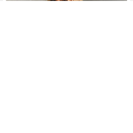
Yayınlama: 07.05.2024
A
A
+
-
0
Akşam’dan Recep Aslan’ın haberine göre; Saba Tümer,
İzmir Ege Üniversitesi İletişim Fakültesi Gazetecilik
Bölümü’nü mahkeme kararıyla bitirebildiğini söyledi.
Tümer, üniversite birinci sınıftan kalan hukuk dersindeki
sınav kağıdını hocasının düşük not verdiği gerekçesiyle