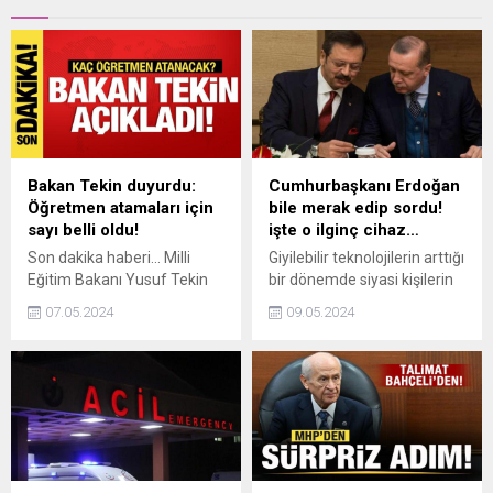
Bakan Tekin duyurdu:
Cumhurbaşkanı Erdoğan
Öğretmen atamaları için
bile merak edip sordu!
sayı belli oldu!
işte o ilginç cihaz…
Son dakika haberi... Milli
Giyilebilir teknolojilerin arttığı
Eğitim Bakanı Yusuf Tekin
bir dönemde siyasi kişilerin
20 bin öğretmenin atanması
boyunlarına astıkları cihazlar
07.05.2024
09.05.2024
konusunda uzlaşıldığını
dikkat çekti. Cumhurbaşkanı
duyurdu.
Erdoğanın bile dikkatini
çeken bu cihazın ne olduğu
açıklandı.