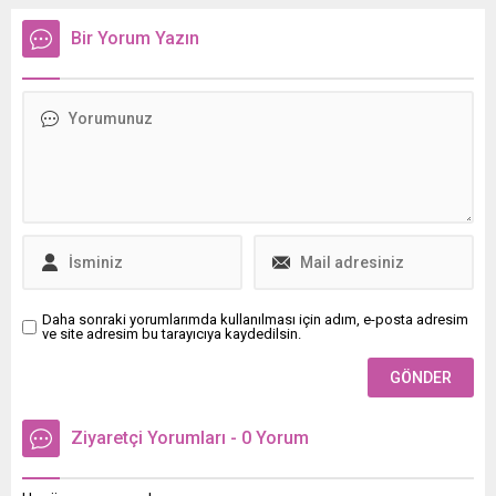
ihalesiyle ilgili iddianın
kazada 9 kişi yaralandı.
gerçeği yansıtmadığını,
Bir Yorum Yazın
haberle alakalı hukuki
yollara başvurulacağını
açıkladı.
Daha sonraki yorumlarımda kullanılması için adım, e-posta adresim
ve site adresim bu tarayıcıya kaydedilsin.
Ziyaretçi Yorumları - 0 Yorum