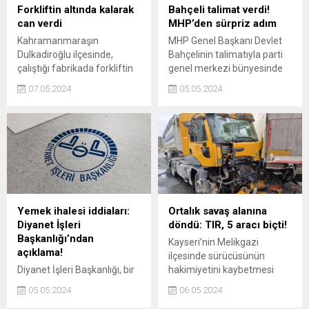
Forkliftin altında kalarak
Bahçeli talimat verdi!
can verdi
MHP’den sürpriz adım
Kahramanmaraşın
MHP Genel Başkanı Devlet
Dulkadiroğlu ilçesinde,
Bahçelinin talimatıyla parti
çalıştığı fabrikada forkliftin
genel merkezi bünyesinde
altında kalan işçi hayatını
Ahmed Cevad Enstitüsü
07.05.2024
05.05.2024
kaybetti.
kurulacak.
Yemek ihalesi iddiaları:
Ortalık savaş alanına
Diyanet İşleri
döndü: TIR, 5 aracı biçti!
Başkanlığı’ndan
Kayseri’nin Melikgazi
açıklama!
ilçesinde sürücüsünün
Diyanet İşleri Başkanlığı, bir
hakimiyetini kaybetmesi
gazetede yer alan aday din
üzerine duramayan TIR 5
05.05.2024
06.05.2024
görevlileri için yapılan yemek
aracı biçti. Meydana gelen