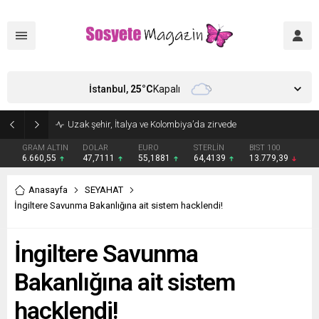
İstanbul,
25
°C
Kapalı
Uzak şehir, İtalya ve Kolombiya’da zirvede
GRAM ALTIN
DOLAR
EURO
STERLİN
BIST 100
6.660,55
47,7111
55,1881
64,4139
13.779,39
Anasayfa
SEYAHAT
İngiltere Savunma Bakanlığına ait sistem hacklendi!
İngiltere Savunma
Bakanlığına ait sistem
hacklendi!