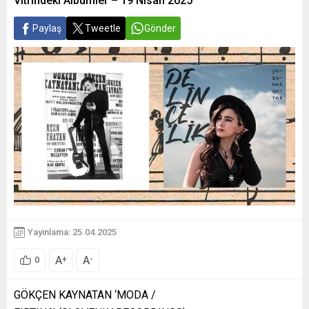
Vitrindeki Albümler – 19 Nisan 2025
Paylaş
Tweetle
Gönder
Yayınlama: 25.04.2025
A
A
+
-
0
GÖKÇEN KAYNATAN ‘MODA /