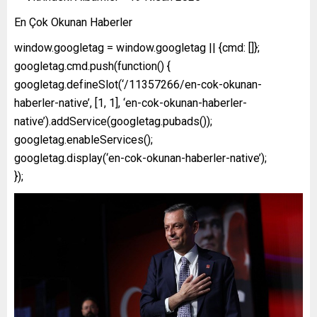
En Çok Okunan Haberler
window.googletag = window.googletag || {cmd: []};
googletag.cmd.push(function() {
googletag.defineSlot(‘/11357266/en-cok-okunan-
haberler-native’, [1, 1], ‘en-cok-okunan-haberler-
native’).addService(googletag.pubads());
googletag.enableServices();
googletag.display(‘en-cok-okunan-haberler-native’);
});