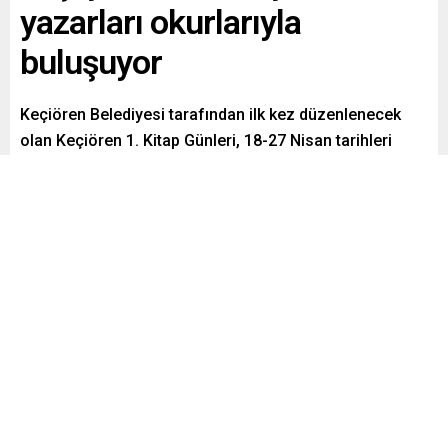
yazarları okurlarıyla
buluşuyor
Keçiören Belediyesi tarafından ilk kez düzenlenecek
olan Keçiören 1. Kitap Günleri, 18-27 Nisan tarihleri
arasında Kalaba Kent Meydanı’nda gerçekleştirilecek.
Gazetemiz Cumhuriyet’in yazarlarının da yer alacağı
etkinlik, her gün saat 10.00 ile 20.00 arasında
ziyaretçilere açık olacak.
Paylaş
Tweetle
Gönder