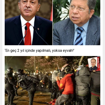
‘En geç 2 yıl içinde yapılmalı, yoksa eyvah!’