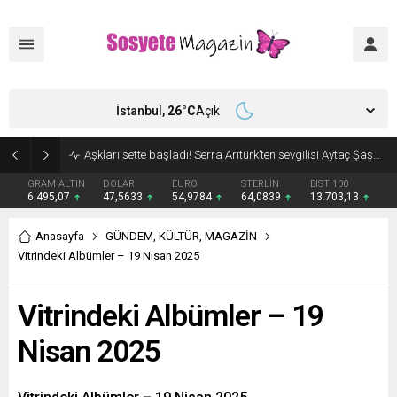
İstanbul,
26
°C
Açık
Aşkları sette başladı! Serra Arıtürk’ten sevgilisi Aytaç Şaşmaz’a romantik kutlama
GRAM ALTIN
DOLAR
EURO
STERLİN
BIST 100
6.495,07
47,5633
54,9784
64,0839
13.703,13
Anasayfa
GÜNDEM
,
KÜLTÜR
,
MAGAZİN
Vitrindeki Albümler – 19 Nisan 2025
Vitrindeki Albümler – 19
Nisan 2025