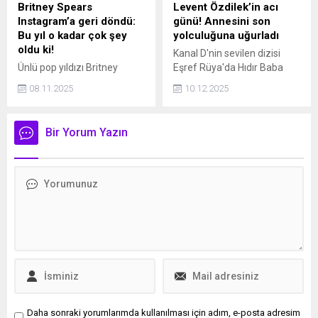
Britney Spears
Levent Özdilek’in acı
Instagram’a geri döndü:
günü! Annesini son
Bu yıl o kadar çok şey
yolculuğuna uğurladı
oldu ki!
Kanal D'nin sevilen dizisi
Ünlü pop yıldızı Britney
Eşref Rüya'da Hıdır Baba
Spears, beş gün önce
karakterini canlandıran
08.11.2025
10.12.2025
kapattığı Instagram
oyuncu Levent Özdilek’in
hesabına geri döndü.
annesi Gülseren Güç, 93
Spears, “Bu yıl o kadar çok
yaşında vefat etti. Güç,
Bir Yorum Yazın
şey oldu ki... Sade yaşamaya
Mersin’in Tarsus ilçesinde
çalışıyorum” sözleriyle
toprağa verildi.
dikkat çekti.
Daha sonraki yorumlarımda kullanılması için adım, e-posta adresim