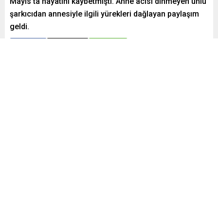
Mayıs’ta hayatını kaybetmişti. Anne acısı dinmeyen ünlü
şarkıcıdan annesiyle ilgili yürekleri dağlayan paylaşım
geldi.
Paylaş
Tweetle
Gönder
Yayınlama: 21.06.2025
A
A
+
-
0