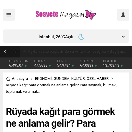
İstanbul,
26
°C
Açık
Aşkları sette başladı! Serra Arıtürk’ten sevgilisi Aytaç Şaşmaz’a romantik kutlama
GRAM ALTIN
DOLAR
EURO
STERLİN
BIST 100
6.495,07
47,5633
54,9784
64,0839
13.703,13
Anasayfa
EKONOMİ
,
GÜNDEM
,
KÜLTÜR
,
ÖZEL HABER
Rüyada kağıt para görmek ne anlama gelir? Para saymak, bulmak,
toplamak ve almak…
Rüyada kağıt para görmek
ne anlama gelir? Para