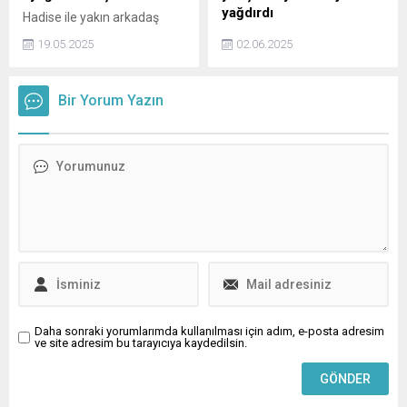
korkuyorlar yani Ayşe
yağdırdı
Hadise ile yakın arkadaş
Barım’dan şeklinde konuştu.
olduğu bilinen hatta birlikte
Survivor All Star 2025
19.05.2025
02.06.2025
dizi çeken Seda Bakan'dan
haberi: 31 Mayıs akşamı
geçtiğimiz günlerde olay
Aycan Yanaç ve Sevgi İvme
beğeni geldi. Bu beğeni
düellosunda kaybeden belli
Bir Yorum Yazın
sonrası Instagram
oldu. Asena Demirbağ'dan
hesabından bir ekran
peş peşe paylaşım geldi.
görüntüsü paylaşan Seda
Bakan, İnşallah elin ayağına
dolaşır! dedi. Seda Bakan bu
olayı yargıya taşıdı.
Daha sonraki yorumlarımda kullanılması için adım, e-posta adresim
ve site adresim bu tarayıcıya kaydedilsin.