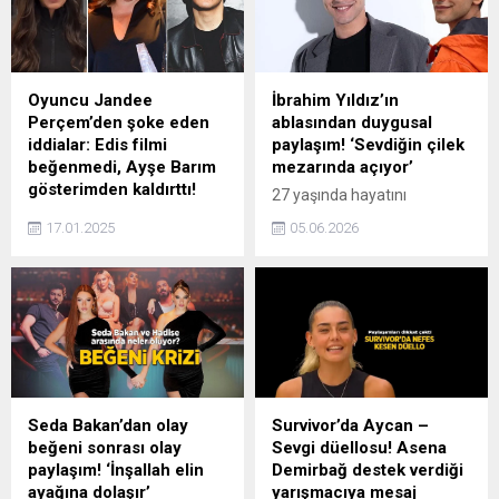
dışı yaşamla ilgili
açıklamaları ele alındı.
Solaker, Güney'in sıra dışı
tahminlerinin, 'Simpsonlar
gibi geleceği öngören
Oyuncu Jandee
İbrahim Yıldız’ın
ifadeler' içerdiğini belirtti.
Perçem’den şoke eden
ablasından duygusal
Amerika'da çekilen UFO
iddialar: Edis filmi
paylaşım! ‘Sevdiğin çilek
görüntüleri ve astrolog
beğenmedi, Ayşe Barım
mezarında açıyor’
Mahfuz Bayram'ın uzaylı
gösterimden kaldırttı!
27 yaşında hayatını
temasıyla ilgili tahminlerinin
Yapımcı ve oyuncu Jandae
kaybeden genç oyuncu
Güney'in görüşleriyle
17.01.2025
05.06.2026
Perçem, başrolünü şarkıcı
İbrahim Yıldız'ın acılı ablası
örtüştüğü ifade...
Edis ile paylaştığı Alya filmi
Ela Altınay kardeşini
hakkında dikkat çeken
anmaya devam ediyor. Abla
iddialarda bulundu. Perçem,
Altınay, kardeşinin mezarını
Edis'in filmde kendini
ziyaret ettiği anları duygu
beğenmediğini ve bunun
yüklü sözlerle paylaştı.
üzerine Ayşe Barım'ın
dağıtımcıyı aradığını,
dağıtımcının ise Barım’dan
Seda Bakan’dan olay
Survivor’da Aycan –
korktuğu için filmi vizyondan
beğeni sonrası olay
Sevgi düellosu! Asena
çekmeyi düşündüğünü öne
paylaşım! ‘İnşallah elin
Demirbağ destek verdiği
sürdü. Perçem, O kadar
ayağına dolaşır’
yarışmacıya mesaj