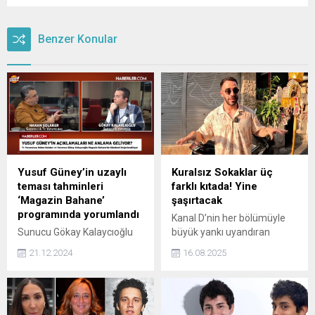
Benzer Konular
Yusuf Güney’in uzaylı
Kuralsız Sokaklar üç
teması tahminleri
farklı kıtada! Yine
‘Magazin Bahane’
şaşırtacak
programında yorumlandı
Kanal D’nin her bölümüyle
Sunucu Gökay Kalaycıoğlu
büyük yankı uyandıran
ve Gazeteci Hakan
programı Kuralsız Sokaklar,
21.12.2024
16.08.2025
Solaker'in gerçekleştirdiği
birbirinden farklı rotalarla
'Magazin Bahane'
izleyiciyi şaşırtmaya devam
programında, Yusuf
ediyor.
Güney'in uzaylılar ve dünya