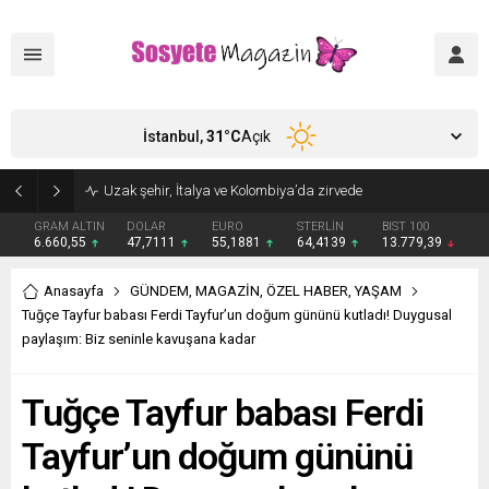
İstanbul,
31
°C
Açık
Aşkları sette başladı! Serra Arıtürk’ten sevgilisi Aytaç Şaşmaz’a romantik kutlama
GRAM ALTIN
DOLAR
EURO
STERLİN
BIST 100
6.660,55
47,7111
55,1881
64,4139
13.779,39
Anasayfa
GÜNDEM
,
MAGAZİN
,
ÖZEL HABER
,
YAŞAM
Tuğçe Tayfur babası Ferdi Tayfur’un doğum gününü kutladı! Duygusal
paylaşım: Biz seninle kavuşana kadar
Tuğçe Tayfur babası Ferdi
Tayfur’un doğum gününü