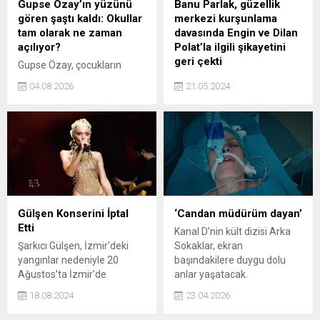
Gupse Özay’ın yüzünü
Banu Parlak, güzellik
gören şaştı kaldı: Okullar
merkezi kurşunlama
tam olarak ne zaman
davasında Engin ve Dilan
açılıyor?
Polat’la ilgili şikayetini
geri çekti
Gupse Özay, çocukların
yüzlerini rengarenk
Banu Parlak, güzellik
04.08.2026
21.05.2024
kalemlerle boyadığı anları
merkezini kurşunladıkları
sosyal medya hesabından
gerekçesiyle şikayetçi
paylaştı. Eğlenceli karelerde
olduğu Engin ve Dilan
Öykü Karayel ve Melodi
Polat'a açtığı davadan geri
Elbirliler de yer aldı.
adım attı. Konuyla ilgili
açıklama yapan Parlak,
"Nilda'nın bana 'Annem
senin kurşunlandığın gün
çok ağladı' demesi üzerine
Gülşen Konserini İptal
‘Candan müdürüm dayan’
dosya benim için bitmiştir"
Etti
Kanal D’nin kült dizisi Arka
dedi.
Şarkıcı Gülşen, İzmir'deki
Sokaklar, ekran
yangınlar nedeniyle 20
başındakilere duygu dolu
Ağustos'ta İzmir'de
anlar yaşatacak.
yapacağı konseri iptal
18.08.2024
23.04.2026
ettiğini duyurdu. Ünlü
sanatçı, "Aklım, kalbim,