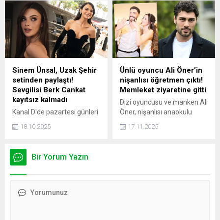
dualarım İzmir halkı ve o
topraklarda yaşayan tüm
canlılarımız ile" ifadelerini
kullanarak, bu zor dönemde
İzmir'e destek olduğunu
belirtti. Gülşen, iptal edilen
konserin yerine yeni bir tarih
Sinem Ünsal, Uzak Şehir
Ünlü oyuncu Ali Öner’in
belirlediğini de açıkladı.
setinden paylaştı!
nişanlısı öğretmen çıktı!
Sevgilisi Berk Cankat
Memleket ziyaretine gitti
kayıtsız kalmadı
Dizi oyuncusu ve manken Ali
Kanal D'de pazartesi günleri
Öner, nişanlısı anaokulu
ekrana gelen ve reyting
öğretmeni Livanur Aydın'ın
18.10.2025
17.11.2025
rekorları kıran Uzak Şehir
memleketi Erzurum'un Oltu
dizisinin başrol
ilçesini gezdi.
oyuncularından biri olan
Bir Yorum Yazın
Sinem Ünsal'dan set
paylaşımı geldi. Sinem
Ünsal'ın set paylaşımına
sevgilisi Berk Cankat da
yorum yaptı.