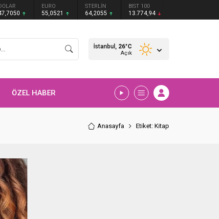
DOLAR
EURO
STERLİN
BIST 100
47,7050
55,0521
64,2055
13.774,94
İstanbul,
26
°C
Açık
ÖZEL HABER
Anasayfa
Etiket: Kitap