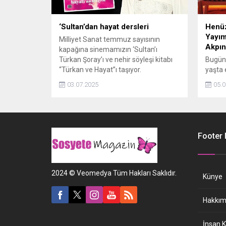
‘Sultan’dan hayat dersleri
Henüz
Yayım
Milliyet Sanat temmuz sayısının
Akpın
kapağına sinemamızın ‘Sultan’ı
Türkan Şoray’ı ve nehir söyleşi kitabı
Bugün,
“Türkan ve Hayat”ı taşıyor.
yaşta 
genç y
03.07.2025
05.0
sizler
yaşınd
Kedisi
çıktı. 
anlaşa
Footer
da sos
büyük b
2024 © Veomedya Tüm Hakları Saklıdır.
Künye
Hakkım
İnsan K