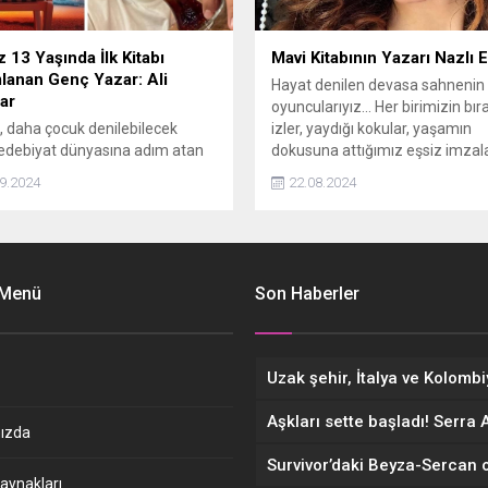
 13 Yaşında İlk Kitabı
Mavi Kitabının Yazarı Nazlı 
lanan Genç Yazar: Ali
Hayat denilen devasa sahnenin
ar
oyuncularıyız... Her birimizin bıra
 daha çocuk denilebilecek
izler, yaydığı kokular, yaşamın
edebiyat dünyasına adım atan
dokusuna attığımız eşsiz imzal
azar Ali Akpınar’ın hikayesini
var.
9.2024
22.08.2024
le paylaşacağız. Henüz 13
a olan Ali, çocuk kitabı "Macera
 Tombik" ile okurların karşısına
Bu ilk eseri için Luna Yayınları ile
n Ali, yaşıtları oyun oynarken ya
 Menü
Son Haberler
yal medyada vakit geçirirken
ir...
ızda
aynakları