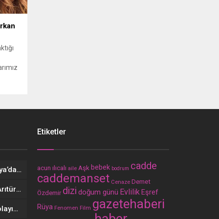
Erkan
ktığı
arımız
Etiketler
cadde
bebek
acun ılıcalı
Aşk
Uzak şehir, İtalya ve Kolombiya’da zirvede
aile
bodrum
caddemanset
Demet
Cenaze
Aşkları sette başladı! Serra Arıtürk’ten sevgilisi Aytaç Şaşmaz’a romantik kutlama
dizi
Evlilik
doğum günü
Eşref
Özdemir
gazetehaberi
Rüya
Survivor’daki Beyza-Sercan olayının perde arkası! İlk kez anlattı
Film
Fenomen
haber