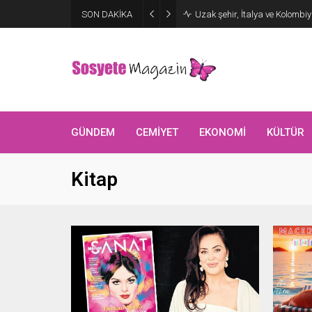
SON DAKİKA
Uzak şehir, İtalya ve Kolombi
GÜNDEM
CEMİYET
EKONOMİ
KÜLTÜR
Kitap