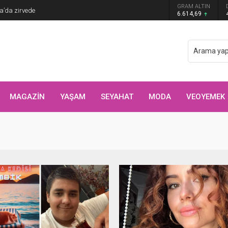
GRAM ALTIN
ya’da zirvede
6.614,69
MAGAZİN
YAŞAM
SEYAHAT
MODA
VEOYEMEK