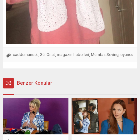
caddemanset
Gül Onat
magazin haberleri
Mümtaz Sevinç
oyuncu
,
,
,
,
Benzer Konular