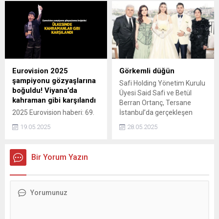
annesiyle ilgili yürekleri
dağlayan paylaşım geldi.
Eurovision 2025
Görkemli düğün
şampiyonu gözyaşlarına
Safi Holding Yönetim Kurulu
boğuldu! Viyana’da
Üyesi Said Safi ve Betül
kahraman gibi karşılandı
Berran Ortanç, Tersane
2025 Eurovision haberi: 69.
İstanbul’da gerçekleşen
Eurovision şarkı yarışmasını
görkemli bir düğünle
19.05.2025
28.05.2025
Avusturya'dan Johannes
hayatlarını birleştirdi.
Pietsch kazandı. Müzisyen
Viyana'da kahramanlar gibi
Bir Yorum Yazın
karşılandı. İşte o anlar...