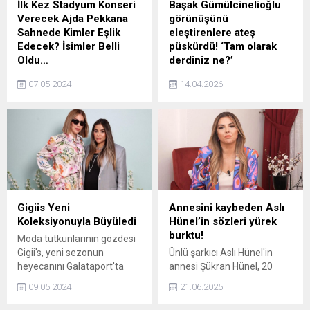
İlk Kez Stadyum Konseri
Başak Gümülcinelioğlu
Verecek Ajda Pekkana
görünüşünü
Sahnede Kimler Eşlik
eleştirenlere ateş
Edecek? İsimler Belli
püskürdü! ‘Tam olarak
Oldu…
derdiniz ne?’
İlk kez stadyum konseri
Oyuncu Başak
07.05.2024
14.04.2026
verecek Ajda Pekkan'a
Gümülcinelioğlu, sosyal
sahnede kimler eşlik
medyada fiziksel görünümü
edecek? İşte detaylar...
üzerinden yapılan “çirkin”
yorumlara sert tepki
gösterdi. Ünlü isim, Bunu
yapan kişi kendi çirkin
karakterini ortaya koyar
sadece… dedi.
Gigiis Yeni
Annesini kaybeden Aslı
Koleksiyonuyla Büyüledi
Hünel’in sözleri yürek
burktu!
Moda tutkunlarının gözdesi
Gigii's, yeni sezonun
Ünlü şarkıcı Aslı Hünel'in
heyecanını Galataport'ta
annesi Şükran Hünel, 20
gerçekleştirdiği özel bir
Mayıs'ta hayatını
09.05.2024
21.06.2025
etkinlikle tanıttı.
kaybetmişti. Anne acısı
dinmeyen ünlü şarkıcıdan