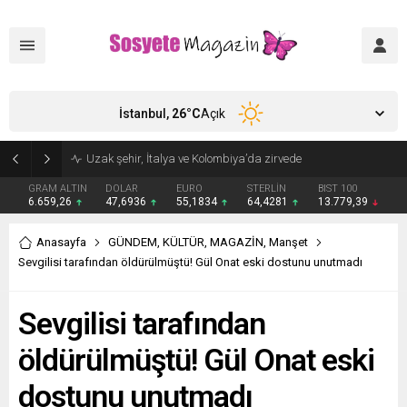
İstanbul,
26
°C
Açık
Aşkları sette başladı! Serra Arıtürk’ten sevgilisi Aytaç Şaşmaz’a romantik kutlama
GRAM ALTIN
DOLAR
EURO
STERLİN
BIST 100
6.659,26
47,6936
55,1834
64,4281
13.779,39
Anasayfa
GÜNDEM
,
KÜLTÜR
,
MAGAZİN
,
Manşet
Sevgilisi tarafından öldürülmüştü! Gül Onat eski dostunu unutmadı
Sevgilisi tarafından
öldürülmüştü! Gül Onat eski
dostunu unutmadı