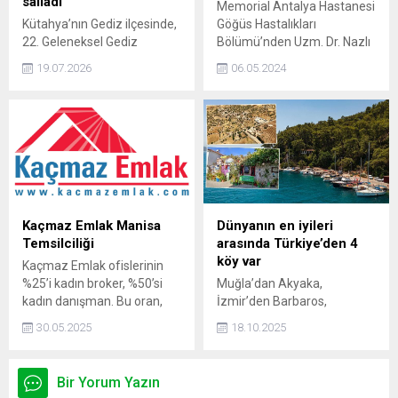
salladı
Memorial Antalya Hastanesi
Kütahya’nın Gediz ilçesinde,
Göğüs Hastalıkları
22. Geleneksel Gediz
Bölümü’nden Uzm. Dr. Nazlı
Tarhana Festivali, arabesk
Deniz Atik, “7 Mayıs Dünya
19.07.2026
06.05.2024
müziğin usta ismi Cengiz
Astım Günü” nedeniyle
Kurtoğlu'nun sahne aldığı
astım hastalığı ve dikkat
görkemli konserle başladı.
edilmesi gerekenler
Gediz Açık Hava Sahnesi
hakkında bilgi verdi.
unutulmaz anlara ev
sahipliği yaptı.
Kaçmaz Emlak Manisa
Dünyanın en iyileri
Temsilciliği
arasında Türkiye’den 4
köy var
Kaçmaz Emlak ofislerinin
%25’i kadın broker, %50’si
Muğla’dan Akyaka,
kadın danışman. Bu oran,
İzmir’den Barbaros,
emlakçılığın tam bir kadın
Mardin’den Anıtlı ve
30.05.2025
18.10.2025
mesleği olduğunu
Antalya’dan Kale Üçağız
gösteriyor. Ofisimde geri
köyleri, doğal güzellikleri,
planda kalırım; bazen beni
köklü kültürleri ve
Bir Yorum Yazın
asistanımın şoförü sananlar
sürdürülebilir turizm