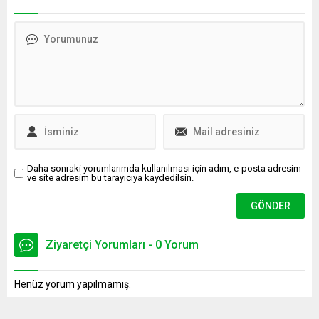
bile olur. Girişimci kadınlar,
anlayışlarıyla dünyanın en iyi
bekliyoruz!
turizm destinasyonları
arasında gösterildi.
Daha sonraki yorumlarımda kullanılması için adım, e-posta adresim
ve site adresim bu tarayıcıya kaydedilsin.
Ziyaretçi Yorumları - 0 Yorum
Henüz yorum yapılmamış.