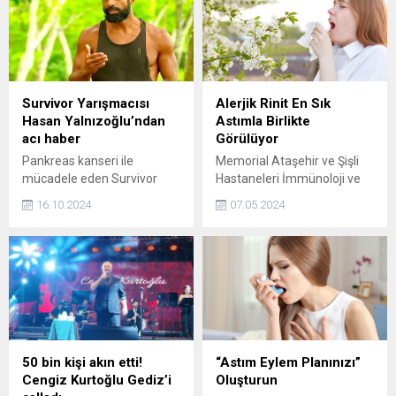
Survivor Yarışmacısı
Alerjik Rinit En Sık
Hasan Yalnızoğlu’ndan
Astımla Birlikte
acı haber
Görülüyor
Pankreas kanseri ile
Memorial Ataşehir ve Şişli
mücadele eden Survivor
Hastaneleri İmmünoloji ve
yarışmacısı, oyuncu ve
Alerji
16.10.2024
07.05.2024
dansçı Hasan Yalnızoğlu, 50
Hastalıkları Bölümü’nden
yaşında hayatını kaybetti.
Prof. Dr. Zeynep Ferhan
Özşeker, polen alerjileri ve
tedavi yöntemleri hakkında
bilgi verdi.
50 bin kişi akın etti!
“Astım Eylem Planınızı”
Cengiz Kurtoğlu Gediz’i
Oluşturun