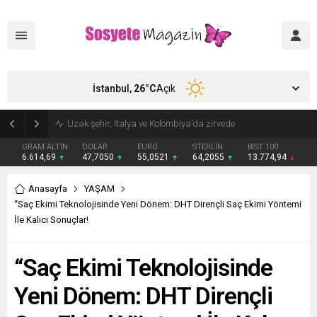
İstanbul,
26
°C
Açık
Aşkları sette başladı! Serra Arıtürk’ten sevgilisi Aytaç Şaşmaz’a romantik kutlama
GRAM ALTIN
DOLAR
EURO
STERLİN
BIST 100
6.614,69
47,7050
55,0521
64,2055
13.774,94
Anasayfa
YAŞAM
“Saç Ekimi Teknolojisinde Yeni Dönem: DHT Dirençli Saç Ekimi Yöntemi
İle Kalıcı Sonuçlar!
“Saç Ekimi Teknolojisinde
Yeni Dönem: DHT Dirençli