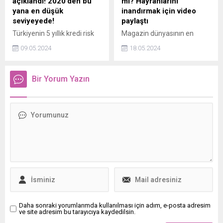
açıklandı! 2020’den bu
mi? Hayranlarını
yana en düşük
inandırmak için video
seviyeyede!
paylaştı
Türkiyenin 5 yıllık kredi risk
Magazin dünyasının en
primi (CDS), 276 baz puanla
popüler isimlerinden biri
09.05.2024
18.05.2024
Şubat 2020den bu yana en
olan Çağla Şıkel, bu kez
düşük seviyeye geriledi
ayaklarıyla gündeme geldi.
Sosyal medyada dolaşıma
Bir Yorum Yazın
sokulan bir fotoğrafa "Çağla
Şıkel'in ayakları" notu
eklendi. Ünlü model de bu
paylaşımlara duyarsız
kalmayarak ayaklarının
fotoğrafını paylaşarak
tartışmaları bitirdi.
Daha sonraki yorumlarımda kullanılması için adım, e-posta adresim
ve site adresim bu tarayıcıya kaydedilsin.