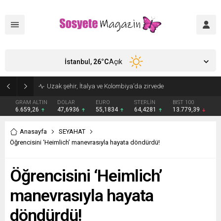
İstanbul,
26
°C
Açık
Aşkları sette başladı! Serra Arıtürk’ten sevgilisi Aytaç Şaşmaz’a romantik kutlama
GRAM ALTIN
DOLAR
EURO
STERLİN
BIST 100
6.659,26
47,6936
55,1834
64,4281
13.779,39
Anasayfa
SEYAHAT
Öğrencisini ‘Heimlich’ manevrasıyla hayata döndürdü!
Öğrencisini ‘Heimlich’
manevrasıyla hayata
döndürdü!