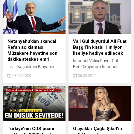
çalışmaları tamamlandı.
konteynerine çarpıp,
Tarihi cami, bugün
hayatını kaybetti.
Cumhurbaşkanı Erdoğanın
uzaktan bağlantısı ile
ziyarete ve ibadete açılacak.
Netanyahu’dan skandal
Vali Gül duyurdu! Ali Fuat
Refah açıklaması!
Başgil’in kitabı 1 milyon
Müzakere heyetine son
liseliye hediye edilecek
dakika ateşkes emri
İstanbul Valisi Davut Gül,
İsrail Başbakanı Binyamin
Ben Okuyorum İstanbul
Netanyahu, Hamas ile
Okuyor projesine dair
08.05.2024
06.05.2024
ateşkes müzakereleri için
paylaşımında, Ordinaryüs
Mısır’ın başkenti Kahireye
Prof. Dr. Ali Fuat Başgilin
giden heyete ateşkes
Gençlerle Baş Başa
şartları konusunda talimat
kitabından 1 milyon adet
verdiğini açıkladı.
bastırılarak lise öğrencilerine
hediye edileceğini duyurdu.
Türkiye’nin CDS puanı
O ayaklar Çağla Şıkel’in