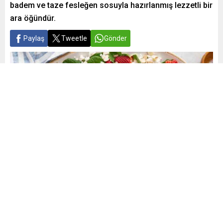
badem ve taze fesleğen sosuyla hazırlanmış lezzetli bir
ara öğündür.
Paylaş
Tweetle
Gönder
Yayınlama: 05.05.2024
A
A
+
-
0