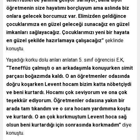
öğretmenin size hayatımı borçluyum ama aslında biz
onlara gelecek borcumuz var. Elimizden geldiğince
çocuklarımıza en güzel geleceği sunacağız en güzel
imkanları sağlayacağız. Çocuklarımızı yeni bir hayata
en güzel şekilde hazırlamaya çalışacağız”
şeklinde
konuştu.
Yaşadığı korku dolu anları anlatan 5. sınıf öğrencisi E.K,
“Teneffüs çalmıştı o an arkadaşımla konuşurken simit
parçası boğazımda kaldı. O an öğretmenler odasında
doğru koşarken Levent hocam bizim katta nöbetçiydi
ve beni kurtardı. Hocamı çok seviyorum ve ona çok
teşekkür ediyorum. Öğretmenler odasına yakın bir
arada tam tıkandım ve o sıra hocam yardımıma koştu
ve kurtardı. O an çok korkmuştum Levent hoca sağ
olsun beni kurtardığı için sonrasında korkmadım”
diye
konuştu.