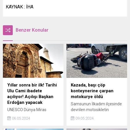
KAYNAK : İHA
Benzer Konular
Yıllar sonra bir ilk! Tarihi
Kazada, başı çöp
Ulu Cami ibadete
konteynerine çarpan
açılıyor! Açılışı Başkan
motokurye öldü
Erdoğan yapacak
Samsunun İlkadım ilçesinde
UNESCO Dünya Miras
devrilen motosikletin
Listesinde yer alan Sivastaki
sürücüsü kurye Mustafa
06.05.2024
09.05.2024
Divriği Ulu Camii ve
Uğur (40), başını yol
Darüşşifasında restorasyon
kenarındaki çöp