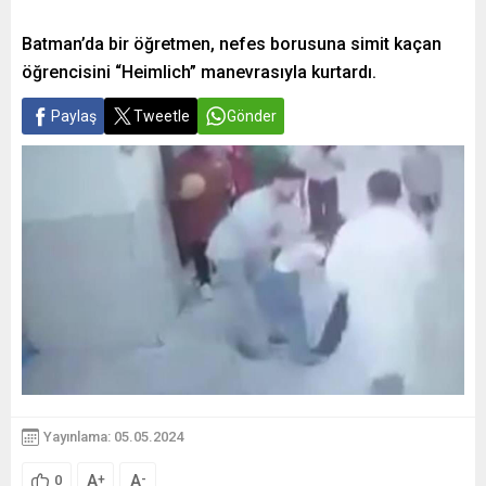
Batman’da bir öğretmen, nefes borusuna simit kaçan
öğrencisini “Heimlich” manevrasıyla kurtardı.
Paylaş
Tweetle
Gönder
Yayınlama: 05.05.2024
A
A
+
-
0