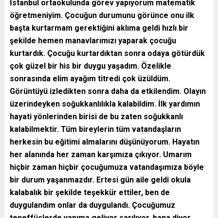
İstanbul ortaokulunda görev yapıyorum matematik
öğretmeniyim. Çocuğun durumunu görünce onu ilk
başta kurtarmam gerektiğini aklıma geldi hızlı bir
şekilde hemen manavlarımızı yaparak çocuğu
kurtardık. Çocuğu kurtardıktan sonra odaya götürdük
çok güzel bir his bir duygu yaşadım. Özelikle
sonrasında elim ayağım titredi çok üzüldüm.
Görüntüyü izledikten sonra daha da etkilendim. Olayın
üzerindeyken soğukkanlılıkla kalabildim. İlk yardımın
hayati yönlerinden birisi de bu zaten soğukkanlı
kalabilmektir. Tüm bireylerin tüm vatandaşların
herkesin bu eğitimi almalarını düşünüyorum. Hayatın
her alanında her zaman karşımıza çıkıyor. Umarım
hiçbir zaman hiçbir çocuğumuza vatandaşımıza böyle
bir durum yaşanmazdır. Ertesi gün aile geldi okula
kalabalık bir şekilde teşekkür ettiler, ben de
duygulandım onlar da duygulandı. Çocuğumuz
teneffüslerde yanıma geliyor sarılıyor, bana diyor