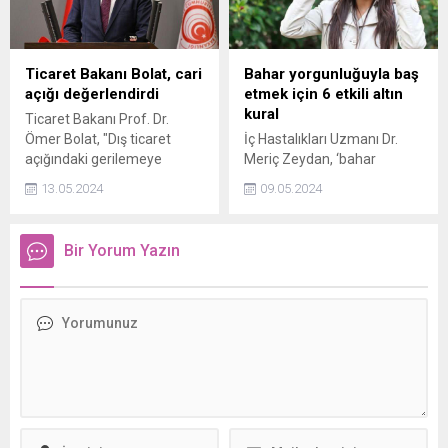
Ticaret Bakanı Bolat, cari
Bahar yorgunluğuyla baş
açığı değerlendirdi
etmek için 6 etkili altın
kural
Ticaret Bakanı Prof. Dr.
Ömer Bolat, "Dış ticaret
İç Hastalıkları Uzmanı Dr.
açığındaki gerilemeye
Meriç Zeydan, ‘bahar
hizmet ihracatımızdaki artış
yorgunluğu’ olarak
13.05.2024
09.05.2024
da eşlik etmektedir." dedi.
tanımlanan bu dönemde
yaşanması muhtemel
fiziksel ve psikolojik
Bir Yorum Yazın
değişimlerle baş edebilmek
için yapılabilecekleri anlattı.