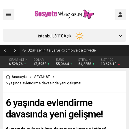
İstanbul,
31
°C
Açık
Aşkları sette başladı! Serra Arıtürk’ten sevgilisi Aytaç Şaşmaz’a romantik kutlama
GRAM ALTIN
DOLAR
EURO
STERLİN
BIST 100
6.528,76
47,5952
55,0664
64,2258
13.676,19
Anasayfa
SEYAHAT
6 yaşında evlendirme davasında yeni gelişme!
6 yaşında evlendirme
davasında yeni gelişme!