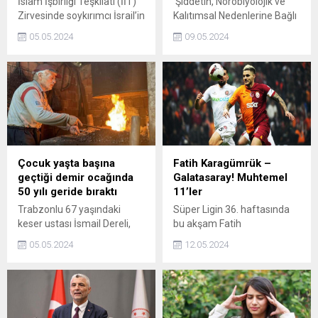
İslam İşbirliği Teşkilatı (İİT)
‘Şiddetin, Nörobiyolojik ve
Zirvesinde soykırımcı İsrail’in
Kalıtımsal Nedenlerine Bağlı
uluslararası arenada spor,
Suç Davranışlarında, Ceza
05.05.2024
09.05.2024
kültürel ve ekonomik etkinlik
Sorumluluğunun
ve faaliyetlerden men
Değerlendirilmesi’
edilmesi yönünde çaba
sempozyumunda disiplin
harcanması ve UADdaki
cezasının öğrencilere kötü
davaya tüm üyelerin dahil
etkisinin olabileceği
olması çağrısı yapıldı.
yönünde açıklama yapıldı.
Çocuk yaşta başına
Fatih Karagümrük –
geçtiği demir ocağında
Galatasaray! Muhtemel
50 yılı geride bıraktı
11’ler
Trabzonlu 67 yaşındaki
Süper Ligin 36. haftasında
keser ustası İsmail Dereli,
bu akşam Fatih
çocuklukta öğrendiği
Karagümrüke konuk olacak
05.05.2024
12.05.2024
demirciliği yarım asırdır
olan Galatasaray bitime iki
sürdürüyor.
hafta kala şampiyonluğunu
ilan edebilir.