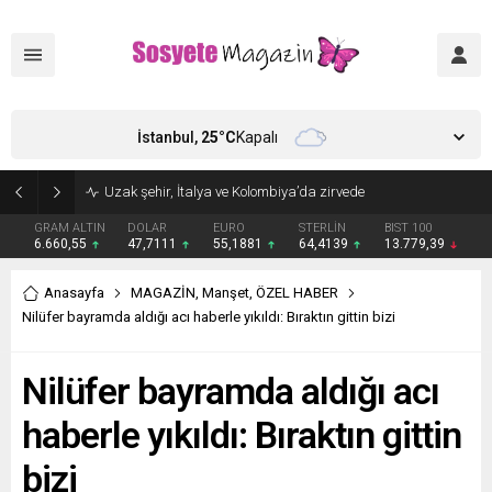
İstanbul,
25
°C
Kapalı
Aşkları sette başladı! Serra Arıtürk’ten sevgilisi Aytaç Şaşmaz’a romantik kutlama
GRAM ALTIN
DOLAR
EURO
STERLİN
BIST 100
6.660,55
47,7111
55,1881
64,4139
13.779,39
Anasayfa
MAGAZİN
,
Manşet
,
ÖZEL HABER
Nilüfer bayramda aldığı acı haberle yıkıldı: Bıraktın gittin bizi
Nilüfer bayramda aldığı acı
haberle yıkıldı: Bıraktın gittin
bizi