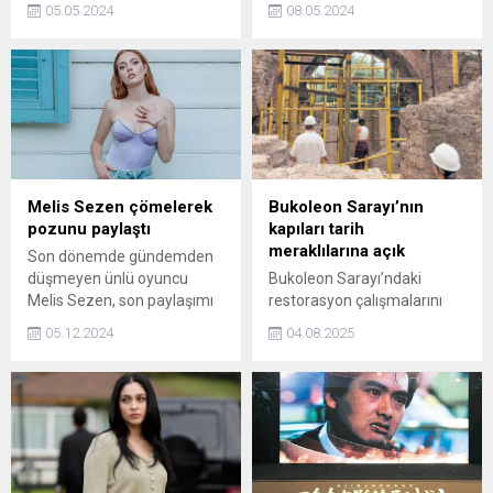
geliyor.
05.05.2024
08.05.2024
Metaverse, insanların
birbirleriyle ve avatarları
aracılığıyla çevrelerindeki
nesnelerle etkileşime
girebildikleri gerçek bir dijital
dünya olan ve sürekli işleyen
sanal bir alandır.
Melis Sezen çömelerek
Bukoleon Sarayı’nın
pozunu paylaştı
kapıları tarih
meraklılarına açık
Son dönemde gündemden
düşmeyen ünlü oyuncu
Bukoleon Sarayı’ndaki
Melis Sezen, son paylaşımı
restorasyon çalışmalarını
ile yine adından söz ettirdi.
yerinde izlemek isteyenler
05.12.2024
04.08.2025
Çömelerek verdiği pozunu
ücretsiz düzenlenen
takipçileriyle paylaşan
gezilere katılabiliyor.
Sezen'e çok sayıda yorum
Rehberli gezilerde hem
yapıldı.
arkeolojik sürece dair bilgiler
paylaşılıyor hem de koruma
altındaki alanlar yerinde
gösteriliyor.