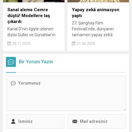
Sanal aleme Cemre
Yapay zekâ animasyon
düştü! Modellere taş
yaptı
çıkardı
27. Şanghay Film
Kanal D’nin ilgiyle izlenen
Festivali’nde, dünyanın
dizisi Güller ve Günahlar’ın
tamamen yapay zekâ
Zeynep’i Cemre Baysel,
tarafından üretilen ilk uzun
28.11.2025
21.06.2025
performansıyla ışık
metrajlı animasyon filmi “A
saçmaya devam ediyor.
Better Tomorrow: Cyber
Border” tanıtıldı.
Bir Yorum Yazın