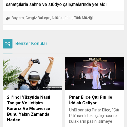
sanatçılarla sahne ve stüdyo çalışmalarında yer aldı.
Bayram
Cengiz Baltepe
Nilüfer
ölüm
Türk Müziği
,
,
,
,
Benzer Konular
21'inci Yüzyılda Nasıl
Pınar Eliçe Çıtı Pıtı İle
Tanışır Ve İletişim
İddialı Geliyor
Kurarız Ve Metaverse
Ünlü sanatçı Pınar Eliçe, "Çıtı
Bunu Yakın Zamanda
Pıtı" isimli tekli çalışması ile
Neden
kulakların pasını silmeye
Değiştirmeyecektir