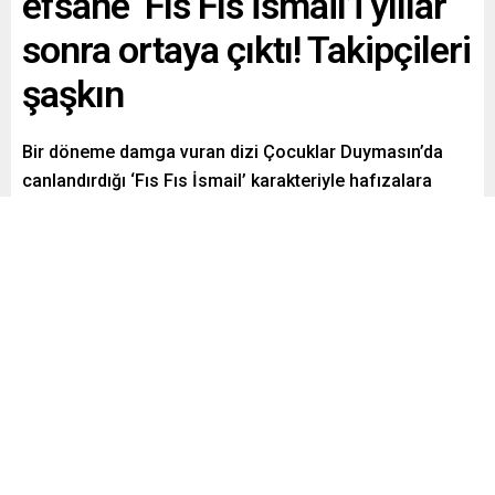
efsane ‘Fıs Fıs İsmail’i yıllar
sonra ortaya çıktı! Takipçileri
şaşkın
Bir döneme damga vuran dizi Çocuklar Duymasın’da
canlandırdığı ‘Fıs Fıs İsmail’ karakteriyle hafızalara
kazınan Süleyman Yağcı, uzun süredir ekranlardan uzak
bir yaşam sürüyordu. Hayranlarının nerede olduğunu
merak ettiği ünlü oyuncu, son paylaşımıyla ortaya çıktı.
Paylaş
Tweetle
Gönder