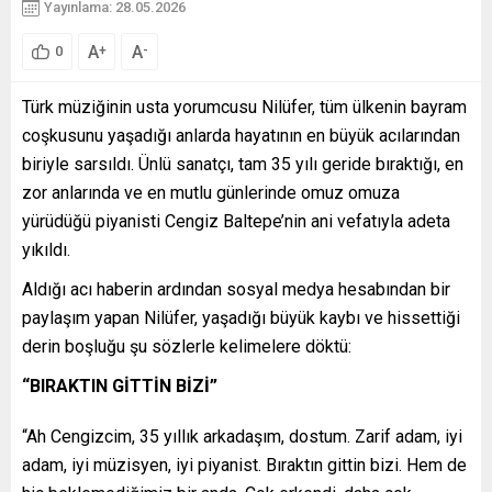
Yayınlama: 28.05.2026
A
A
+
-
0
Türk müziğinin usta yorumcusu Nilüfer, tüm ülkenin bayram
coşkusunu yaşadığı anlarda hayatının en büyük acılarından
biriyle sarsıldı. Ünlü sanatçı, tam 35 yılı geride bıraktığı, en
zor anlarında ve en mutlu günlerinde omuz omuza
yürüdüğü piyanisti Cengiz Baltepe’nin ani vefatıyla adeta
yıkıldı.
Aldığı acı haberin ardından sosyal medya hesabından bir
paylaşım yapan Nilüfer, yaşadığı büyük kaybı ve hissettiği
derin boşluğu şu sözlerle kelimelere döktü:
“BIRAKTIN GİTTİN BİZİ”
“Ah Cengizcim, 35 yıllık arkadaşım, dostum. Zarif adam, iyi
adam, iyi müzisyen, iyi piyanist. Bıraktın gittin bizi. Hem de