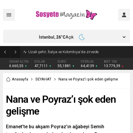
İstanbul,
26
°C
Açık
Uzak şehir, İtalya ve Kolombiya’da zirvede
GRAM ALTIN
DOLAR
EURO
STERLİN
BIST 100
6.660,55
47,7111
55,1881
64,4139
13.779,39
Anasayfa
SEYAHAT
Nana ve Poyraz’ı şok eden gelişme
Nana ve Poyraz’ı şok eden
gelişme
Emanet’te bu akşam Poyraz’ın ağabeyi Semih