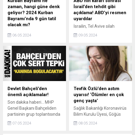
Kurban Bayramı ne
ABD’nin kararı sonrası
zaman, hangi güne denk
İsrail’den tehdit gibi
geliyor? 2024 Kurban
açıklama! ABD’yi resmen
Bayramı’nda 9 gün tatil
uyardılar
olacak mı?
İsrailin, Tel Avive silah
Ramazan Bayramı’nın
sevkiyatını durdurma
06.05.2024
09.05.2024
ardından gözler ikinci dini
kararının esir takası
bayram olan Kurban
müzakerelerini tehlikeye
Bayramı’na çevrildi. 2024
atabileceği konusunda
yılında kutlanacak olan
ABDyi uyardığı bildirildi.
Kurban Bayramı Haziran
ayına denk geliyor. Tatilciler
için fırsat olan bu bayramda
da uzun tatil fırsatı olacak.
Peki Kurban Bayramı ne
Devlet Bahçeli’den
Tevfik Özlü’den astım
zaman?
önemli açıklamalar!
uyarısı! ‘Ölümler en çok
genç yaşta’
Son dakika haberi... MHP
Genel Başkanı Bahçeliden
Sağlık Bakanlığı Koronavirüs
partisinin grup toplantısında
Bilim Kurulu Üyesi, Göğüs
önemli açıklamalar.
Hastalıkları Uzmanı Prof. Dr.
07.05.2024
08.05.2024
Tevfik Özlü, astım hastalığı
konusunda dikkat çeken