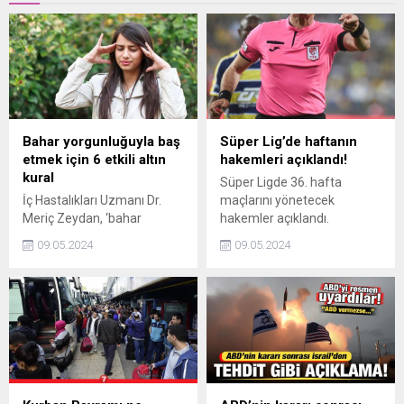
Bahar yorgunluğuyla baş
Süper Lig’de haftanın
etmek için 6 etkili altın
hakemleri açıklandı!
kural
Süper Ligde 36. hafta
İç Hastalıkları Uzmanı Dr.
maçlarını yönetecek
Meriç Zeydan, ‘bahar
hakemler açıklandı.
yorgunluğu’ olarak
09.05.2024
09.05.2024
tanımlanan bu dönemde
yaşanması muhtemel
fiziksel ve psikolojik
değişimlerle baş edebilmek
için yapılabilecekleri anlattı.