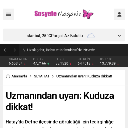
İstanbul,
25
°C
Parçalı Az Bulutlu
Aşkları sette başladı! Serra Arıtürk’ten sevgilisi Aytaç Şaşmaz’a romantik kutlama
GRAM ALTIN
DOLAR
EURO
STERLİN
BIST 100
6.653,54
47,7166
55,1520
64,4018
13.779,39
Anasayfa
SEYAHAT
Uzmanından uyarı: Kuduza dikkat!
Uzmanından uyarı: Kuduza
dikkat!
Hatay’da Defne ilçesinde görüldüğü için tedirginliğe