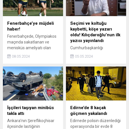
Fenerbahçe’ye müjdeli
Seçimi ve koltuğu
haber!
kaybetti, köşe yazarı
oldu! Kılıçdaroğlu’nun ilk
Fenerbahçede, Olympiakos
yazısı yayınlandı
maçında sakatlanan ve
menisküs ameliyatı olan
Cumhurbaşkanlığı
Jayden Oosterwolde
seçimlerinde 6’lı masanın
08.05.2024
05.05.2024
takımla birlikte çalıştı.
yaşadığı hezimet sonrası
girdiği CHP kurultayından da
mağlup ayrılan Kemal
Kılıçdaroğlu, liderlik
döneminde fonladığı T24
internet sitesine köşe yazarı
oldu.
İşçileri taşıyan minibüs
Edirne’de 8 kaçak
takla attı
göçmen yakalandı
Ankara’nın Şereflikoçhisar
Edirnede polisin düzenlediği
ilçesinde lastiğinin
operasyonda bir evde 8