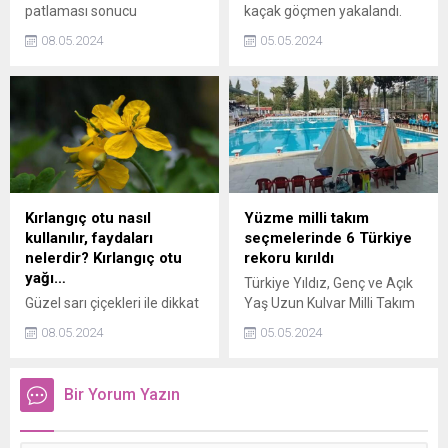
patlaması sonucu
kaçak göçmen yakalandı.
sürücüsünün kontrolünü
08.05.2024
05.05.2024
kaybettiği minibüs
bariyerlere çarptıktan sonra
takla attı. Kazada sürücü ile
araçta bulunan 14
mevsimlik işçi yaralandı.
Kırlangıç otu nasıl
Yüzme milli takım
kullanılır, faydaları
seçmelerinde 6 Türkiye
nelerdir? Kırlangıç otu
rekoru kırıldı
yağı…
Türkiye Yıldız, Genç ve Açık
Güzel sarı çiçekleri ile dikkat
Yaş Uzun Kulvar Milli Takım
çeken kırlangıç otu
Seçmeleri Edirnede
08.05.2024
05.05.2024
görünümünün arkasında bir
tamamlandı.
ton faydayı da beraberinde
taşıyor. Peki kırlangıç otu
Bir Yorum Yazın
nasıl kullanılır, kırlangıç otu
faydaları nelerdir?