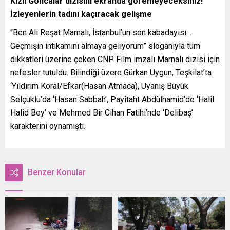
Kızıl Goncalar dizisini ekranda göremeyeceksiniz!
İzleyenlerin tadını kaçıracak gelişme
“Ben Ali Reşat Marnalı, İstanbul’un son kabadayısı…
Geçmişin intikamını almaya geliyorum” sloganıyla tüm
dikkatleri üzerine çeken CNP Film imzalı Marnalı dizisi için
nefesler tutuldu. Bilindiği üzere Gürkan Uygun, Teşkilat’ta
‘Yıldırım Koral/Efkar(Hasan Atmaca), Uyanış Büyük
Selçuklu’da ‘Hasan Sabbah’, Payitaht Abdülhamid’de ‘Halil
Halid Bey’ ve Mehmed Bir Cihan Fatihi’nde ‘Delibaş’
karakterini oynamıştı.
Benzer Konular