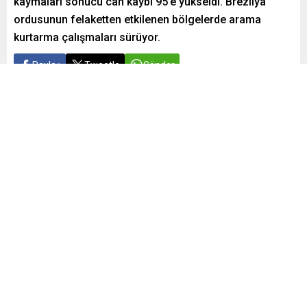
kaymaları sonucu can kaybı 95’e yükseldi. Brezilya
ordusunun felaketten etkilenen bölgelerde arama
kurtarma çalışmaları sürüyor.
Paylaş
Tweetle
Gönder
Yayınlama: 08.05.2024
A
A
+
-
0