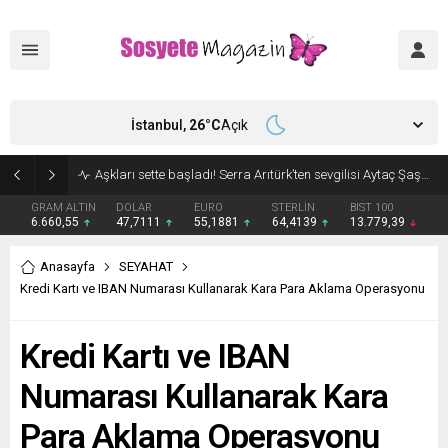
İstanbul,
26
°C
Açık
Aşkları sette başladı! Serra Arıtürk’ten sevgilisi Aytaç Şaşmaz’a romantik kutlama
GRAM ALTIN
DOLAR
EURO
STERLİN
BIST 100
6.660,55
47,7111
55,1881
64,4139
13.779,39
Anasayfa
SEYAHAT
Kredi Kartı ve IBAN Numarası Kullanarak Kara Para Aklama Operasyonu
Kredi Kartı ve IBAN
Numarası Kullanarak Kara
Para Aklama Operasyonu