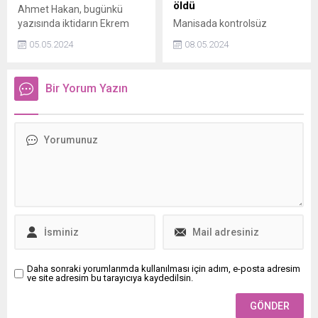
öldü
Ahmet Hakan, bugünkü
yazısında iktidarın Ekrem
Manisada kontrolsüz
İmamoğluna karşın CHP
hemzemin geçitte yolcu
05.05.2024
08.05.2024
Genel Başkanı Özgür Özeli
treninin çarptığı otomobilin
öne çıkardığı söylentilerine
sürücüsü Yaşar Ercan (39),
değinerek; muhalif
hayatını kaybetti.
Bir Yorum Yazın
kalemlerin bu 3 ön kabulden
uzak durmaları gerektiğini
kaleme aldı.
Daha sonraki yorumlarımda kullanılması için adım, e-posta adresim
ve site adresim bu tarayıcıya kaydedilsin.