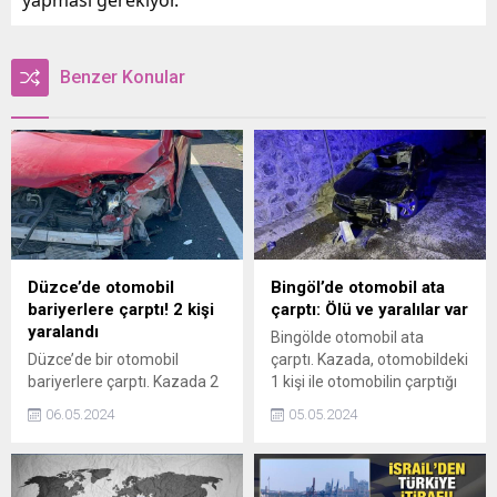
Benzer Konular
Düzce’de otomobil
Bingöl’de otomobil ata
bariyerlere çarptı! 2 kişi
çarptı: Ölü ve yaralılar var
yaralandı
Bingölde otomobil ata
Düzce’de bir otomobil
çarptı. Kazada, otomobildeki
bariyerlere çarptı. Kazada 2
1 kişi ile otomobilin çarptığı
kişinin yaralandığı bildirildi.
at öldü, 5 kişi yaralandı.
06.05.2024
05.05.2024