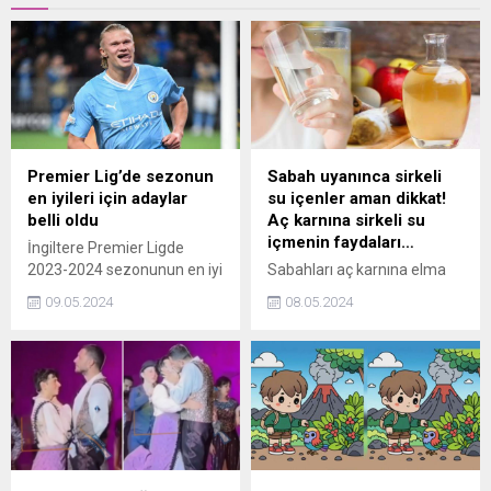
Premier Lig’de sezonun
Sabah uyanınca sirkeli
en iyileri için adaylar
su içenler aman dikkat!
belli oldu
Aç karnına sirkeli su
içmenin faydaları…
İngiltere Premier Ligde
2023-2024 sezonunun en iyi
Sabahları aç karnına elma
oyuncu ve teknik direktör
sirkesi içmek, zayıflamak
09.05.2024
08.05.2024
kategorilerinde adaylar
isteyen birçok insanın tercihi
belirlendi.
olmuş durumda. Ancak,
sabahları elma sirkesi
içmenin faydalı olup
olmadığı ve elma sirkesinin
yan etkileri hakkında birçok
bilgi göz ardı ediliyor. Elmalı
sirke kaç gün içilmeli?