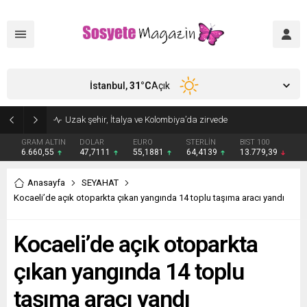
İstanbul,
31
°C
Açık
GRAM ALTIN
DOLAR
EURO
STERLİN
BIST 100
6.660,55
47,7111
55,1881
64,4139
13.779,39
Anasayfa
SEYAHAT
Kocaeli’de açık otoparkta çıkan yangında 14 toplu taşıma aracı yandı
Kocaeli’de açık otoparkta
çıkan yangında 14 toplu
taşıma aracı yandı