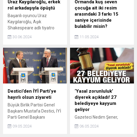
Uraz Kaygılaroğlu, erkek
Ormanda kuş seven
rol arkadaşıyla öpüştü
çocuğa ait iki resim
arasındaki 3 farkı 15
Başarılı oyuncu Uraz
saniye içerisinde
Kaygılaroğlu, Aşık
bulabilir misin?
Shakespeare adlı tiyatro
oyununun provalarında
Ormanda kuş seven çocuğa
30.06.2024
11.05.2024
erkek rol arkadaşıyla öpüştü.
ait iki resim arasındaki 3
Kaygılaroğlu'nun görüntüsü
farkı, sadece dikkatli ve
magazin camiasında geniş
gözlemci kişiler 15 saniye
yankı uyandırdı.
içerisinde keşfedebilir. Siz
de onlardan biri misiniz?
Destici’den İYİ Parti’ye
‘Yasal zorunluluk’
hayırlı olsun ziyareti
diyerek açıkladı! 27
belediyeye kayyum
Büyük Birlik Partisi Genel
geliyor
Başkanı Mustafa Destici, İYİ
Parti Genel Başkanı
Gazeteci Nedim Şener,
Müsavat Dervişoğlunu parti
Anayasa’nın 127. maddesi
09.05.2024
06.05.2024
genel merkezinde ziyaret
ve Belediye Kanunu’nun 45
etti.
ve 46. maddelerini